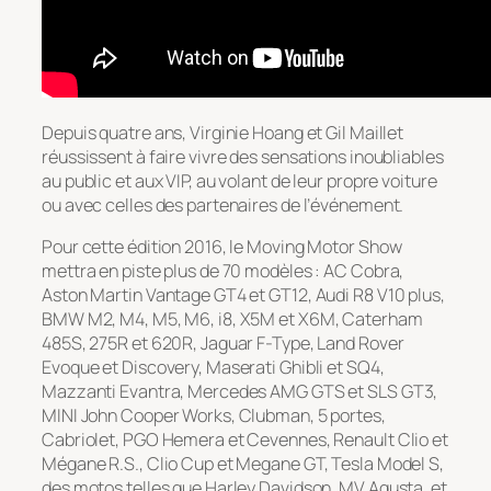
Depuis quatre ans, Virginie Hoang et Gil Maillet
réussissent à faire vivre des sensations inoubliables
au public et aux VIP, au volant de leur propre voiture
ou avec celles des partenaires de l’événement.
Pour cette édition 2016, le Moving Motor Show
mettra en piste plus de 70 modèles : AC Cobra,
Aston Martin Vantage GT4 et GT12, Audi R8 V10 plus,
BMW M2, M4, M5, M6, i8, X5M et X6M, Caterham
485S, 275R et 620R, Jaguar F-Type, Land Rover
Evoque et Discovery, Maserati Ghibli et SQ4,
Mazzanti Evantra, Mercedes AMG GTS et SLS GT3,
MINI John Cooper Works, Clubman, 5 portes,
Cabriolet, PGO Hemera et Cevennes, Renault Clio et
Mégane R.S., Clio Cup et Megane GT, Tesla Model S,
des motos telles que Harley Davidson, MV Agusta, et