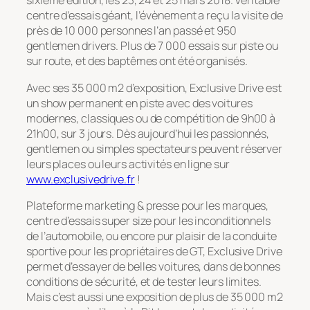
sixième édition, les 23, 24 et 25 mars 2018. Véritable
centre d’essais géant, l’évènement a reçu la visite de
près de 10 000 personnes l’an passé et 950
gentlemen drivers. Plus de 7 000 essais sur piste ou
sur route, et des baptêmes ont été organisés.
Avec ses 35 000 m2 d’exposition, Exclusive Drive est
un show permanent en piste avec des voitures
modernes, classiques ou de compétition de 9h00 à
21h00, sur 3 jours. Dès aujourd’hui les passionnés,
gentlemen ou simples spectateurs peuvent réserver
leurs places ou leurs activités en ligne sur
www.exclusivedrive.fr
!
Plateforme marketing & presse pour les marques,
centre d’essais super size pour les inconditionnels
de l’automobile, ou encore pur plaisir de la conduite
sportive pour les propriétaires de GT, Exclusive Drive
permet d’essayer de belles voitures, dans de bonnes
conditions de sécurité, et de tester leurs limites.
Mais c’est aussi une exposition de plus de 35 000 m2