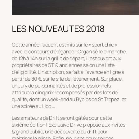
LES NOUVEAUTES 2018
Cette année l’accent est mis sur le « sport chic »
avec le concours d’élégance ! Organisé le dimanche
de 12h à 14h sur la grille de départ, il est ouvert aux
propriétaires de GT & anciennes selon une liste
d’éligibilité. L’inscription, se fait à l’avance en ligne à
partir de 80 €, sur le site de l’évènement. Sur place,
un Jury de personnalités et de professionnels
attribuera cinq prix récompensés par des lots de
qualité, dont un week-end au Byblos de St Tropez, et
une soirée au Lido …
Les amateurs de Drift seront gâtés pour cette
sixième édition ! Exclusive Drive propose aux invités
& grand public, une découverte du drift pour
maitriser la glisse. Enfin, pour ses deux soirées,