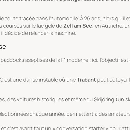
e toute tracée dans l’automobile. À 26 ans, alors qu’il é
es courses sur le lac gelé de
Zell am See
, en Autriche, u
il décide de relancer la machine.
sse
s paddocks aseptisés de la F1 moderne ; ici, l’objectif es
t. C’est une danse instable où une
Trabant
peut côtoyer l
s, des voitures historiques et même du
Skijöring
(un sk
sélectionnées chaque année, permettant à des amateurs
, et c’est avant tout un « conversation starter » pour at