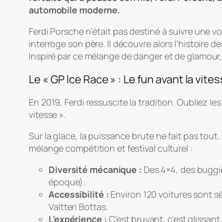
automobile moderne.
Ferdi Porsche n’était pas destiné à suivre une voi
interroge son père. Il découvre alors l’histoire d
Inspiré par ce mélange de danger et de glamour, 
Le « GP Ice Race » : Le fun avant la vite
En 2019, Ferdi ressuscite la tradition. Oubliez le
vitesse ».
Sur la glace, la puissance brute ne fait pas tou
mélange compétition et festival culturel :
Diversité mécanique :
Des 4×4, des buggie
époque).
Accessibilité :
Environ 120 voitures sont 
Valtteri Bottas.
L’expérience :
C’est bruyant, c’est glissant