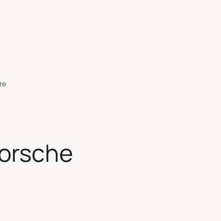
re
Porsche