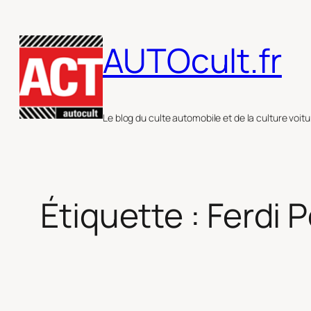
Aller
au
AUTOcult.fr
contenu
Le blog du culte automobile et de la culture voitu
Étiquette :
Ferdi 