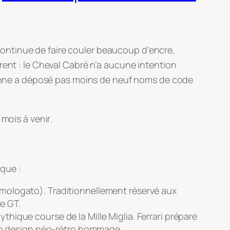
, continue de faire couler beaucoup d’encre,
urent : le Cheval Cabré n’a aucune intention
alienne a déposé pas moins de neuf noms de code
 mois à venir
.
rque
:
Omologato
). Traditionnellement réservé aux
e GT.
 mythique course de la
Mille Miglia
. Ferrari prépare
un design néo-rétro hommage.