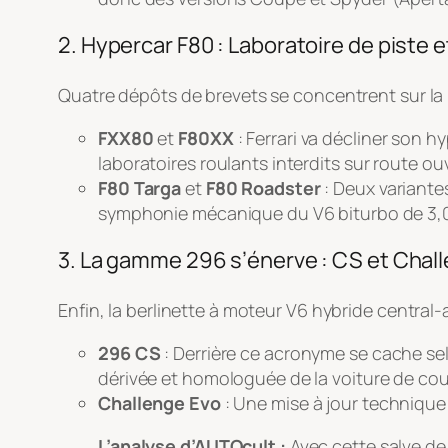
2. Hypercar F80 : Laboratoire de piste e
Quatre dépôts de brevets se concentrent sur la 
FXX80
et
F80XX
: Ferrari va décliner son 
laboratoires roulants interdits sur route 
F80 Targa
et
F80 Roadster
: Deux variante
symphonie mécanique du V6 biturbo de 3,0 li
3. La gamme 296 s’énerve : CS et Chal
Enfin, la berlinette à moteur V6 hybride central-a
296 CS
: Derrière ce acronyme se cache se
dérivée et homologuée de la voiture de co
Challenge Evo
: Une mise à jour technique
L’analyse d’AUTOcult :
Avec cette salve de