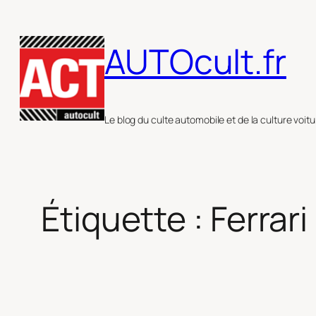
Aller
au
AUTOcult.fr
contenu
Le blog du culte automobile et de la culture voitu
Étiquette :
Ferrar