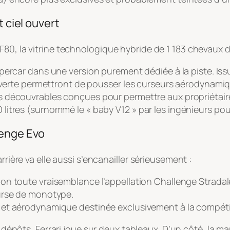
t ciel ouvert
F80, la vitrine technologique hybride de 1 183 chevaux 
hypercar dans une version purement dédiée à la piste. Is
ouverte permettront de pousser les curseurs aérodynamiq
s découvrables conçues pour permettre aux propriétaires 
tres (surnommé le « baby V12 » par les ingénieurs pour 
lenge Evo
rrière va elle aussi s’encanailler sérieusement
:
lon toute vraisemblance l’appellation
Challenge Stradal
urse de monotype.
 et aérodynamique destinée exclusivement à la compétiti
 dépôts, Ferrari joue sur deux tableaux. D’un côté, la