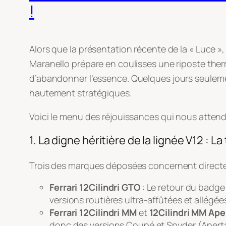
!
Alors que la présentation récente de la « Luce »,
Maranello prépare en coulisses une riposte ther
d’abandonner l’essence
. Quelques jours seuleme
hautement stratégiques
.
Voici le menu des réjouissances qui nous attend 
1. La digne héritière de la lignée V12 : La 
Trois des marques déposées concernent directe
Ferrari 12Cilindri GTO
: Le retour du badge 
versions routières ultra-affûtées et allégé
Ferrari 12Cilindri MM
et
12Cilindri MM Ape
donc des versions Coupé et Spyder (Apert