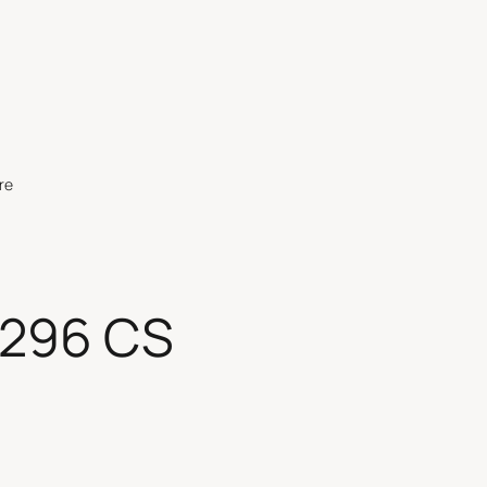
re
i 296 CS