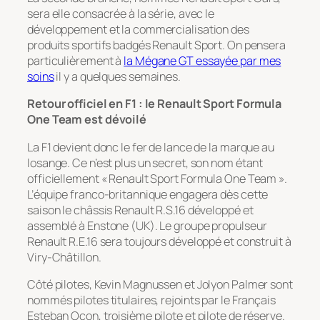
sera elle consacrée à la série, avec le
développement et la commercialisation des
produits sportifs badgés Renault Sport. On pensera
particulièrement à
la Mégane GT essayée par mes
soins
il y a quelques semaines.
Retour officiel en F1 : le Renault Sport Formula
One Team est dévoilé
La F1 devient donc le fer de lance de la marque au
losange. Ce n’est plus un secret, son nom étant
officiellement « Renault Sport Formula One Team ».
L’équipe franco-britannique engagera dès cette
saison le châssis Renault R.S.16 développé et
assemblé à Enstone (UK). Le groupe propulseur
Renault R.E.16 sera toujours développé et construit à
Viry-Châtillon.
Côté pilotes, Kevin Magnussen et Jolyon Palmer sont
nommés pilotes titulaires, rejoints par le Français
Esteban Ocon, troisième pilote et pilote de réserve.