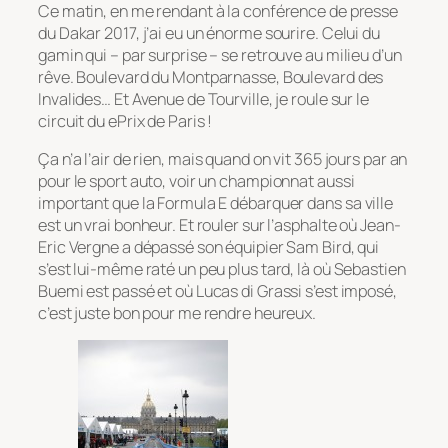
Ce matin, en me rendant à la conférence de presse
du Dakar 2017, j’ai eu un énorme sourire. Celui du
gamin qui – par surprise – se retrouve au milieu d’un
rêve. Boulevard du Montparnasse, Boulevard des
Invalides… Et Avenue de Tourville, je roule sur le
circuit du ePrix de Paris !
Ça n’a l’air de rien, mais quand on vit 365 jours par an
pour le sport auto, voir un championnat aussi
important que la Formula E débarquer dans
sa
ville
est un vrai bonheur. Et rouler sur l’asphalte où Jean-
Eric Vergne a dépassé son équipier Sam Bird, qui
s’est lui-même raté un peu plus tard, là où Sebastien
Buemi est passé et où Lucas di Grassi s’est imposé,
c’est juste bon pour me rendre heureux.