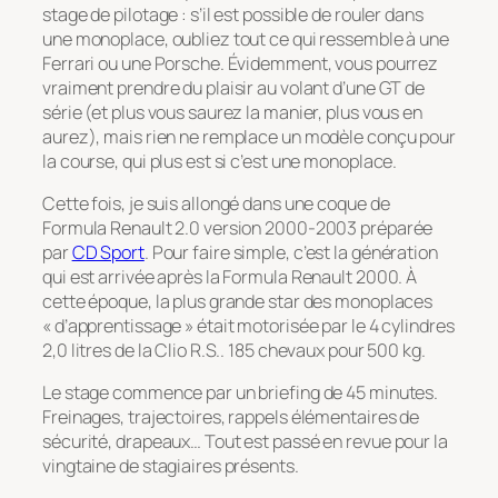
stage de pilotage : s’il est possible de rouler dans
une monoplace, oubliez tout ce qui ressemble à une
Ferrari ou une Porsche. Évidemment, vous pourrez
vraiment prendre du plaisir au volant d’une GT de
série (et plus vous saurez la manier, plus vous en
aurez), mais rien ne remplace un modèle conçu pour
la course, qui plus est si c’est une monoplace.
Cette fois, je suis allongé dans une coque de
Formula Renault 2.0 version 2000-2003 préparée
par
CD Sport
. Pour faire simple, c’est la génération
qui est arrivée après la Formula Renault 2000. À
cette époque, la plus grande star des monoplaces
« d’apprentissage » était motorisée par le 4 cylindres
2,0 litres de la Clio R.S.. 185 chevaux pour 500 kg.
Le stage commence par un briefing de 45 minutes.
Freinages, trajectoires, rappels élémentaires de
sécurité, drapeaux… Tout est passé en revue pour la
vingtaine de stagiaires présents.