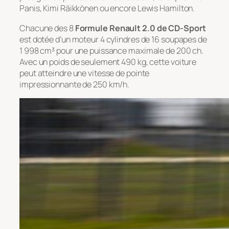
Panis, Kimi Räikkönen ou encore Lewis Hamilton.
Chacune des 8
Formule Renault 2.0 de CD-Sport
est dotée d’un moteur 4 cylindres de 16 soupapes de
1 998 cm³ pour une puissance maximale de 200 ch.
Avec un poids de seulement 490 kg, cette voiture
peut atteindre une vitesse de pointe
impressionnante de 250 km/h.