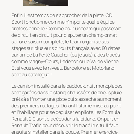
Enfin, il est temps de s’approcher de la piste. CD
Sport fonctionne comme n’importe quelle équipe
professionnelle. Comme pour un team qui passerait
de circuit en circuit pour disputer un championnat
sur une saison complète, le team organise ses
stages sur plusieurs circuits français avec 80 dates
par an, de La Ferté Gaucher (où je suis) à des tracés
comme Magny-Cours, Lédenon ou le Val de Vienne.
Et si vous avez le niveau, Barcelone et Motorland
sont au catalogue !
Le camion installé dans le paddock, huit monoplaces
sont garées dans le stand, chaussées de pneus pluie
prêts à affronter une piste qui s’assèche au moment
des premiers roulages. Durant l’ultime mise au point
et l’habillage pour se déguiser en pilote, les Formula
Renault 2.0 sont placées dans la pitlane. On part en
Renault Trafic pour découvrir le tracé in situ. Il faut
ensuite s’installer dans la coque. Premier exercice,