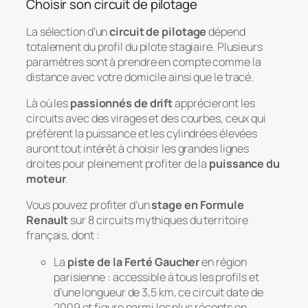
Choisir son circuit de pilotage
La sélection d’un
circuit de pilotage
dépend
totalement du profil du pilote stagiaire. Plusieurs
paramètres sont à prendre en compte comme la
distance avec votre domicile ainsi que le tracé.
Là où les
passionnés de drift
apprécieront les
circuits avec des virages et des courbes, ceux qui
préfèrent la puissance et les cylindrées élevées
auront tout intérêt à choisir les grandes lignes
droites pour pleinement profiter de la
puissance du
moteur
.
Vous pouvez profiter d’un
stage en Formule
Renault
sur 8 circuits mythiques du territoire
français, dont :
La
piste de la Ferté Gaucher
en région
parisienne : accessible à tous les profils et
d’une longueur de 3,5 km, ce circuit date de
2009 et figure parmi les plus récents en