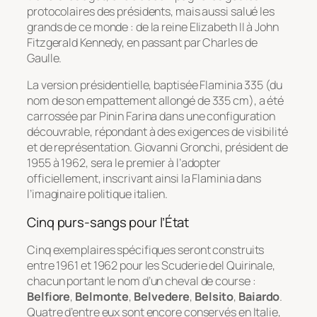
protocolaires des présidents, mais aussi salué les
grands de ce monde : de la reine Elizabeth II à John
Fitzgerald Kennedy, en passant par Charles de
Gaulle.
La version présidentielle, baptisée Flaminia 335 (du
nom de son empattement allongé de 335 cm), a été
carrossée par Pinin Farina dans une configuration
découvrable, répondant à des exigences de visibilité
et de représentation. Giovanni Gronchi, président de
1955 à 1962, sera le premier à l’adopter
officiellement, inscrivant ainsi la Flaminia dans
l’imaginaire politique italien.
Cinq purs-sangs pour l’État
Cinq exemplaires spécifiques seront construits
entre 1961 et 1962 pour les
Scuderie del Quirinale
,
chacun portant le nom d’un cheval de course :
Belfiore
,
Belmonte
,
Belvedere
,
Belsito
,
Baiardo
.
Quatre d’entre eux sont encore conservés en Italie,