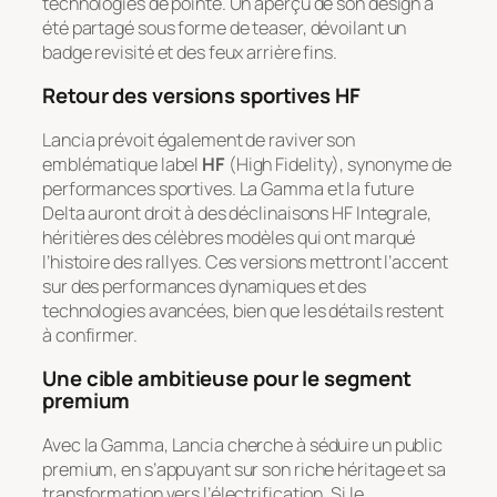
technologies de pointe. Un aperçu de son design a
été partagé sous forme de teaser, dévoilant un
badge revisité et des feux arrière fins.
Retour des versions sportives HF
Lancia prévoit également de raviver son
emblématique label
HF
(High Fidelity), synonyme de
performances sportives. La Gamma et la future
Delta auront droit à des déclinaisons HF Integrale,
héritières des célèbres modèles qui ont marqué
l’histoire des rallyes. Ces versions mettront l’accent
sur des performances dynamiques et des
technologies avancées, bien que les détails restent
à confirmer.
Une cible ambitieuse pour le segment
premium
Avec la Gamma, Lancia cherche à séduire un public
premium, en s’appuyant sur son riche héritage et sa
transformation vers l’électrification. Si le