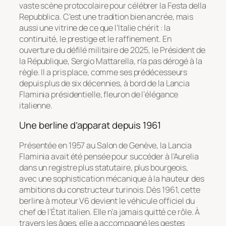
vaste scène protocolaire pour célébrer la
Festa della
Repubblica
. C’est une tradition bien ancrée, mais
aussi une vitrine de ce que l’Italie chérit : la
continuité, le prestige et le raffinement. En
ouverture du défilé militaire de 2025, le Président de
la République, Sergio Mattarella, n’a pas dérogé à la
règle. Il a pris place, comme ses prédécesseurs
depuis plus de six décennies, à bord de la Lancia
Flaminia présidentielle, fleuron de l’élégance
italienne.
Une berline d’apparat depuis 1961
Présentée en 1957 au Salon de Genève, la Lancia
Flaminia avait été pensée pour succéder à l’Aurelia
dans un registre plus statutaire, plus bourgeois,
avec une sophistication mécanique à la hauteur des
ambitions du constructeur turinois. Dès 1961, cette
berline à moteur V6 devient le véhicule officiel du
chef de l’État italien. Elle n’a jamais quitté ce rôle. À
travers les âges, elle a accompagné les gestes