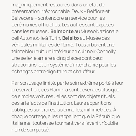
magnifiquement restaurés, dans un état de
présentation irréprochable. Deux – Belfiore et
Belvedere – sont encore en service pour les
cérémonies officielles. Les autres sont exposés
dans les musées :
Belmonte
au Museo Nazionale
dell’Automobile à Turin,
Belsito
au Musée des
véhicules militaires de Rome. Tous arborent une
teinte bleu nuit, un intérieur en cuir noir Connolly,
une sellerie arrière à cinq places dont deux
strapontins, et un système d’interphonie pour les
échanges entre dignitaire et chauffeur.
Par son usage limité, par le soin extrême porté à leur
préservation, ces Flaminia sont devenues plus que
de simples voitures : elles sont des objets rituels,
des artefacts de l’institution. Leurs apparitions
publiques sont rares, solennelles, millimétrées. À
chaque cortège, elles rappellent que la République
italienne, tout en se tournant vers l’avenir, n’oublie
rien de son passé.