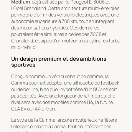
Medium
, déjà utilisée par le Peugeot E-3008 et
l’Opel Grandland. Cette architecture multi-énergies
permettra d’offrir des versions électriques avec une
autonomie supérieure à 700 km, tout en intégrant
des motorisations hybrides. Ces dernières
pourraient être similaires à celles des 3008 et
Grandland, équipés d’un moteur trois cylindres turbo
mild-hybrid.
Un design premium et des ambitions
sportives
Conçue comme un véhicule haut de gamme, la
Gamma pourrait adopter une silhouette de fastback
ou de berline, bien que l’hypothèse d’un SUV ne soit
pas écartée. Avec une longueur de 4,7 mètres, elle
rivalisera avec des modèles comme l’
i4
, la future
CLA EV ou l’A4 e-tron.
Le style de la Gamma, encore mystérieux, reflétera
l’élégance propre à Lancia, tout en intégrant des