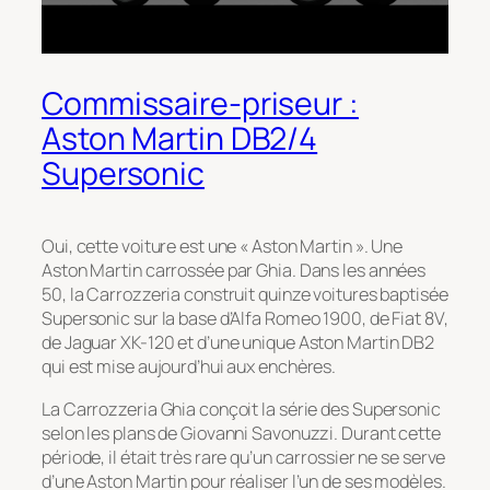
Commissaire-priseur :
Aston Martin DB2/4
Supersonic
Oui, cette voiture est une « Aston Martin ». Une
Aston Martin carrossée par Ghia. Dans les années
50, la Carrozzeria construit quinze voitures baptisée
Supersonic sur la base d’Alfa Romeo 1900, de Fiat 8V,
de Jaguar XK-120 et d’une unique Aston Martin DB2
qui est mise aujourd’hui aux enchères.
La Carrozzeria Ghia conçoit la série des Supersonic
selon les plans de Giovanni Savonuzzi. Durant cette
période, il était très rare qu’un carrossier ne se serve
d’une Aston Martin pour réaliser l’un de ses modèles.