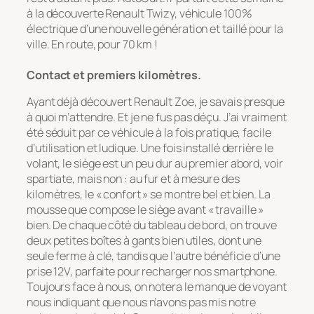
à la découverte Renault Twizy, véhicule 100%
électrique d’une nouvelle génération et taillé pour la
ville. En route, pour 70 km !
Contact et premiers kilomètres.
Ayant déjà découvert Renault Zoe, je savais presque
à quoi m’attendre. Et je ne fus pas déçu. J’ai vraiment
été séduit par ce véhicule à la fois pratique, facile
d’utilisation et ludique. Une fois installé derrière le
volant, le siège est un peu dur au premier abord, voir
spartiate, mais non : au fur et à mesure des
kilomètres, le « confort » se montre bel et bien. La
mousse que compose le siège avant « travaille »
bien. De chaque côté du tableau de bord, on trouve
deux petites boîtes à gants bien utiles, dont une
seule ferme à clé, tandis que l’autre bénéficie d’une
prise 12V, parfaite pour recharger nos smartphone.
Toujours face à nous, on notera le manque de voyant
nous indiquant que nous n’avons pas mis notre