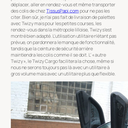
déplacer, aller en rendez-vous et même transporter
des colis de chez
TissusPapi.com
pour ne pas les
citer. Bien sûr, je n’ai pas fait de livraison de palettes
avec Twizy mais pour les petites courses, les
rendez-vous dans la métropole lilloise, Twizy s’est
montré bien adapté. L’utilisation utilitaire n’étant pas
prévue, on pardonnera le manque de fonctionnalité,
tandis que la ceinture de sécurité arrière
maintiendra les colis comme il se doit. L’ « autre
Twizy », le Twizy Cargo facilitera la chose, même si
nous ne serons toujours pas là avec un utilitaire à
gros volume mais avec un utilitaire plus que flexible.