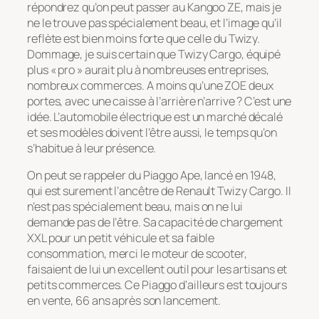
répondrez qu’on peut passer au Kangoo ZE, mais je
ne le trouve pas spécialement beau, et l’image qu’il
reflète est bien moins forte que celle du Twizy.
Dommage, je suis certain que Twizy Cargo, équipé
plus « pro » aurait plu à nombreuses entreprises,
nombreux commerces. A moins qu’une ZOE deux
portes, avec une caisse à l’arrière n’arrive ? C’est une
idée. L’automobile électrique est un marché décalé
et ses modèles doivent l’être aussi, le temps qu’on
s’habitue à leur présence.
On peut se rappeler du Piaggo Ape, lancé en 1948,
qui est surement l’ancêtre de Renault Twizy Cargo. Il
n’est pas spécialement beau, mais on ne lui
demande pas de l’être. Sa capacité de chargement
XXL pour un petit véhicule et sa faible
consommation, merci le moteur de scooter,
faisaient de lui un excellent outil pour les artisans et
petits commerces. Ce Piaggo d’ailleurs est toujours
en vente, 66 ans après son lancement.