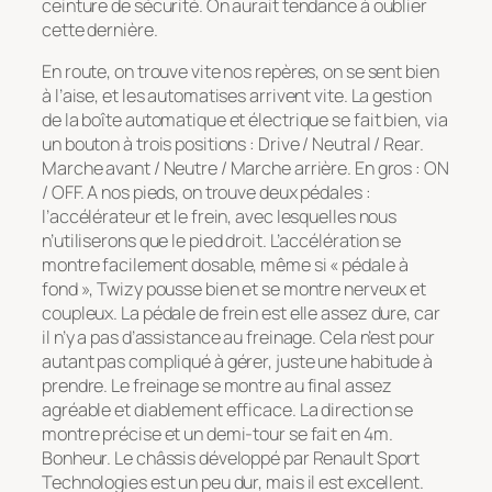
ceinture de sécurité. On aurait tendance à oublier
cette dernière.
En route, on trouve vite nos repères, on se sent bien
à l’aise, et les automatises arrivent vite. La gestion
de la boîte automatique et électrique se fait bien, via
un bouton à trois positions : Drive / Neutral / Rear.
Marche avant / Neutre / Marche arrière. En gros : ON
/ OFF. A nos pieds, on trouve deux pédales :
l’accélérateur et le frein, avec lesquelles nous
n’utiliserons que le pied droit. L’accélération se
montre facilement dosable, même si « pédale à
fond », Twizy pousse bien et se montre nerveux et
coupleux. La pédale de frein est elle assez dure, car
il n’y a pas d’assistance au freinage. Cela n’est pour
autant pas compliqué à gérer, juste une habitude à
prendre. Le freinage se montre au final assez
agréable et diablement efficace. La direction se
montre précise et un demi-tour se fait en 4m.
Bonheur. Le châssis développé par Renault Sport
Technologies est un peu dur, mais il est excellent.