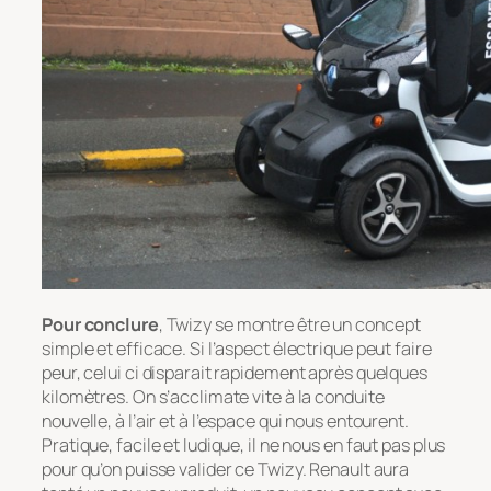
Pour conclure
, Twizy se montre être un concept
simple et efficace. Si l’aspect électrique peut faire
peur, celui ci disparait rapidement après quelques
kilomètres. On s’acclimate vite à la conduite
nouvelle, à l’air et à l’espace qui nous entourent.
Pratique, facile et ludique, il ne nous en faut pas plus
pour qu’on puisse valider ce Twizy. Renault aura