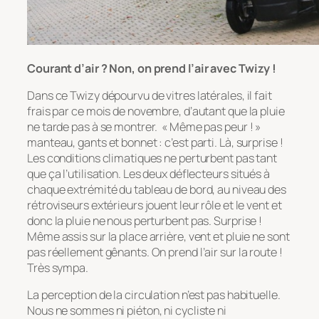
Courant d’air ? Non, on prend l’air avec Twizy !
Dans ce Twizy dépourvu de vitres latérales, il fait
frais par ce mois de novembre, d’autant que la pluie
ne tarde pas à se montrer. « Même pas peur ! »
manteau, gants et bonnet : c’est parti. Là, surprise !
Les conditions climatiques ne perturbent pas tant
que ça l’utilisation. Les deux déflecteurs situés à
chaque extrémité du tableau de bord, au niveau des
rétroviseurs extérieurs jouent leur rôle et le vent et
donc la pluie ne nous perturbent pas. Surprise !
Même assis sur la place arrière, vent et pluie ne sont
pas réellement gênants. On prend l’air sur la route !
Très sympa.
La perception de la circulation n’est pas habituelle.
Nous ne sommes ni piéton, ni cycliste ni