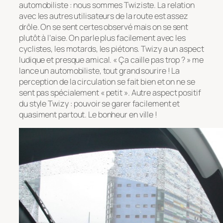
automobiliste : nous sommes Twiziste. La relation
avec les autres utilisateurs de la route est assez
drôle. On se sent certes observé mais on se sent
plutôt à l’aise. On parle plus facilement avec les
cyclistes, les motards, les piétons. Twizy a un aspect
ludique et presque amical. « Ça caille pas trop ? » me
lance un automobiliste, tout grand sourire ! La
perception de la circulation se fait bien et on ne se
sent pas spécialement « petit ». Autre aspect positif
du style Twizy : pouvoir se garer facilement et
quasiment partout. Le bonheur en ville !