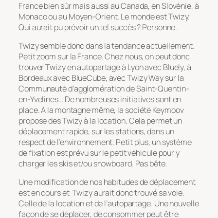
France bien sûr mais aussi au Canada, en Slovénie, à
Monaco ou au Moyen-Orient. Le monde est Twizy.
Qui aurait pu prévoir un tel succès ? Personne.
Twizy semble donc dans la tendance actuellement.
Petit zoom sur la France. Chez nous, on peut donc
trouver Twizy en autopartage à Lyon avec Bluely, à
Bordeaux avec BlueCube, avec Twizy Way sur la
Communauté d’agglomération de Saint-Quentin-
en-Yvelines… De nombreuses initiatives sont en
place. A la montagne même, la société Keymoov
propose des Twizy à la location. Cela permet un
déplacement rapide, sur les stations, dans un
respect de l’environnement. Petit plus, un système
de fixation est prévu sur le petit véhicule pour y
charger les skis et/ou snowboard. Pas bête.
Une modification de nos habitudes de déplacement
est en cours et Twizy aurait donc trouvé sa voie.
Celle de la location et de l’autopartage. Une nouvelle
façon de se déplacer, de consommer peut être