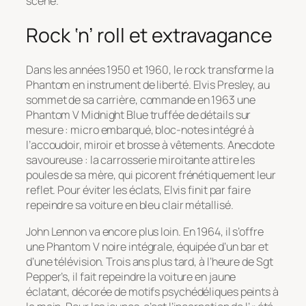
scène.
Rock ‘n’ roll et extravagance
Dans les années 1950 et 1960, le rock transforme la
Phantom en instrument de liberté. Elvis Presley, au
sommet de sa carrière, commande en 1963 une
Phantom V Midnight Blue truffée de détails sur
mesure : micro embarqué, bloc-notes intégré à
l’accoudoir, miroir et brosse à vêtements. Anecdote
savoureuse : la carrosserie miroitante attire les
poules de sa mère, qui picorent frénétiquement leur
reflet. Pour éviter les éclats, Elvis finit par faire
repeindre sa voiture en bleu clair métallisé.
John Lennon va encore plus loin. En 1964, il s’offre
une Phantom V noire intégrale, équipée d’un bar et
d’une télévision. Trois ans plus tard, à l’heure de
Sgt
Pepper’s
, il fait repeindre la voiture en jaune
éclatant, décorée de motifs psychédéliques peints à