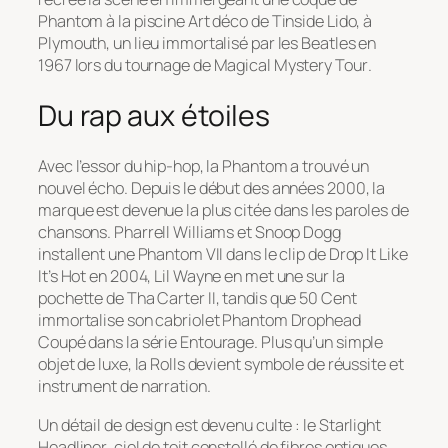
Phantom à la piscine Art déco de Tinside Lido, à
Plymouth, un lieu immortalisé par les Beatles en
1967 lors du tournage de
Magical Mystery Tour
.
Du rap aux étoiles
Avec l’essor du hip-hop, la Phantom a trouvé un
nouvel écho. Depuis le début des années 2000, la
marque est devenue la plus citée dans les paroles de
chansons. Pharrell Williams et Snoop Dogg
installent une Phantom VII dans le clip de
Drop It Like
It’s Hot
en 2004, Lil Wayne en met une sur la
pochette de
Tha Carter II
, tandis que 50 Cent
immortalise son cabriolet Phantom Drophead
Coupé dans la série
Entourage
. Plus qu’un simple
objet de luxe, la Rolls devient symbole de réussite et
instrument de narration.
Un détail de design est devenu culte : le
Starlight
Headliner
, ciel de toit constellé de fibres optiques,