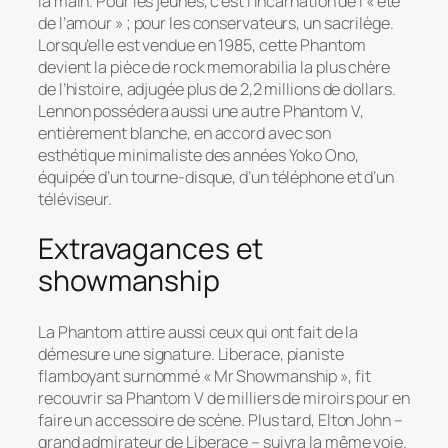
la main. Pour les jeunes, c’est l’incarnation de l’« été
de l’amour » ; pour les conservateurs, un sacrilège.
Lorsqu’elle est vendue en 1985, cette Phantom
devient la pièce de rock memorabilia la plus chère
de l’histoire, adjugée plus de 2,2 millions de dollars.
Lennon possédera aussi une autre Phantom V,
entièrement blanche, en accord avec son
esthétique minimaliste des années Yoko Ono,
équipée d’un tourne-disque, d’un téléphone et d’un
téléviseur.
Extravagances et
showmanship
La Phantom attire aussi ceux qui ont fait de la
démesure une signature. Liberace, pianiste
flamboyant surnommé « Mr Showmanship », fit
recouvrir sa Phantom V de milliers de miroirs pour en
faire un accessoire de scène. Plus tard, Elton John –
grand admirateur de Liberace – suivra la même voie.