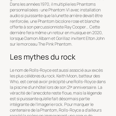
Dans les années 1970, il multiplie les Phantoms
personnalisées : une Phantom VI avec installation
audio si puissante que la lunette arrière devait être
renforcée, une Phantom bicolore rose et blanche
offerte à son percussionniste Ray Cooper… Cette
dernière fera même un retour en musique en 2020,
lorsque Damon Albarn et Gorillaz invitent Elton John
sur le morceau
The Pink Phantom
.
Les mythes du rock
Le nom de Rolls-Royce est aussi associé aux excès
les plus célèbres du rock. Keith Moon, batteur des
Who, est censé avoir précipité une Rolls-Royce dans
la piscine d’un hôtel lors de son 21ᵉ anniversaire. La
véracité de l’anecdote reste floue, mais la légende
est si puissante qu’elle fait désormais partie
intégrante de l’imagerie rock. Pour marquer le
centenaire de la Phantom, Rolls-Royce a d’ailleurs
recréé la scène en immergeant une coque de