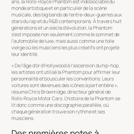
ans, la Rolls-Royce Phantom est indissociable du
monde artistique et en particulier de la scène
musicale, des big bands de l’entre-deux-guerres aux
stars du rap et du R&B contemporains. À travers huit
générations et un siècle d’évolution, la Phantom
s’est imposée non seulement comme le sommet de
l’automobile de luxe, mais aussi comme une toile
vierge où les musiciens les plus créatifs ont projeté
leur identité.
« De l’âge d’or d’Hollywood à l’ascension du hip-hop,
les artistes ont utilisé la Phantom pour affirmer leur
personnalité et bousculer les conventions. Leurs
voitures sont devenues des icônes à part entière »,
résume Chris Brownridge, directeur général de
Rolls-Royce Motor Cars. L’histoire de la Phantom se
lit donc comme une discographie parallèle, où
chaque génération trouve son rythme et ses
musiciens.
Des premières notes à