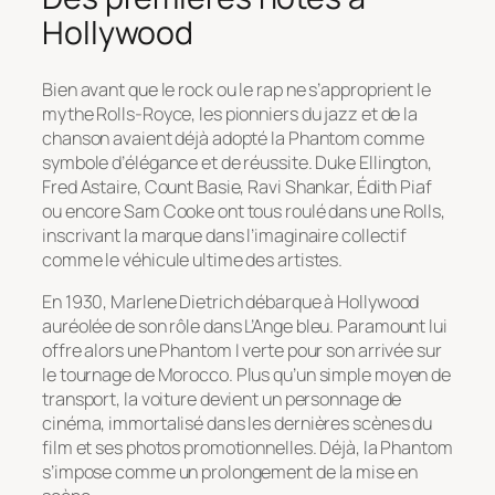
Hollywood
Bien avant que le rock ou le rap ne s’approprient le
mythe Rolls-Royce, les pionniers du jazz et de la
chanson avaient déjà adopté la Phantom comme
symbole d’élégance et de réussite. Duke Ellington,
Fred Astaire, Count Basie, Ravi Shankar, Édith Piaf
ou encore Sam Cooke ont tous roulé dans une Rolls,
inscrivant la marque dans l’imaginaire collectif
comme le véhicule ultime des artistes.
En 1930, Marlene Dietrich débarque à Hollywood
auréolée de son rôle dans
L’Ange bleu
. Paramount lui
offre alors une Phantom I verte pour son arrivée sur
le tournage de
Morocco
. Plus qu’un simple moyen de
transport, la voiture devient un personnage de
cinéma, immortalisé dans les dernières scènes du
film et ses photos promotionnelles. Déjà, la Phantom
s’impose comme un prolongement de la mise en