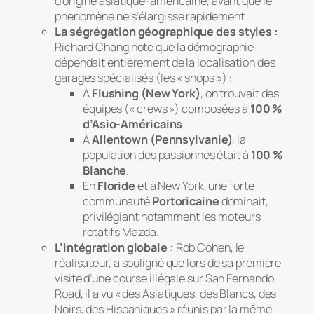
d’origine asiatique-américaine, avant que le
phénomène ne s’élargisse rapidement.
La ségrégation géographique des styles :
Richard Chang note que la démographie
dépendait entièrement de la localisation des
garages spécialisés (les « shops ») :
À
Flushing (New York)
, on trouvait des
équipes (« crews ») composées à
100 %
d’Asio-Américains
.
À
Allentown (Pennsylvanie)
, la
population des passionnés était à
100 %
Blanche
.
En
Floride
et à New York, une forte
communauté
Portoricaine
dominait,
privilégiant notamment les moteurs
rotatifs Mazda.
L’intégration globale :
Rob Cohen, le
réalisateur, a souligné que lors de sa première
visite d’une course illégale sur San Fernando
Road, il a vu
« des Asiatiques, des Blancs, des
Noirs, des Hispaniques »
réunis par la même