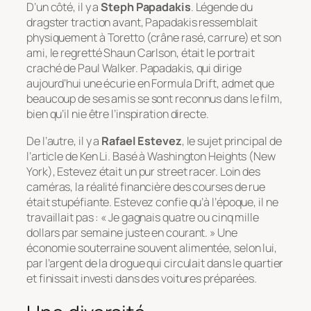
D’un côté, il y a
Steph Papadakis
. Légende du
dragster traction avant, Papadakis ressemblait
physiquement à Toretto (crâne rasé, carrure) et son
ami, le regretté Shaun Carlson, était le portrait
craché de Paul Walker. Papadakis, qui dirige
aujourd’hui une écurie en Formula Drift, admet que
beaucoup de ses amis se sont reconnus dans le film,
bien qu’il nie être l’inspiration directe.
De l’autre, il y a
Rafael Estevez
, le sujet principal de
l’article de Ken Li. Basé à Washington Heights (New
York), Estevez était un pur street racer. Loin des
caméras, la réalité financière des courses de rue
était stupéfiante. Estevez confie qu’à l’époque, il ne
travaillait pas :
« Je gagnais quatre ou cinq mille
dollars par semaine juste en courant. »
Une
économie souterraine souvent alimentée, selon lui,
par l’argent de la drogue qui circulait dans le quartier
et finissait investi dans des voitures préparées.