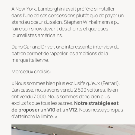
A New-York, Lamborghini avait préféré s’installer
dans l’une de ses concessions plutôt que de payer un
stand au cœur du salon. Stephan Winkelmann a pu
faire son show devant des clients et quelques
journalistes américains.
Dans Car and Driver, une intéressante interview du
patron permet de rappeler les ambitions de la
marque italienne.
Morceaux choisis :
« Nous sommes bien plus exclusifs qu’eux (Ferrari).
L’an passé, nous avons vendu 2 500 voitures, ils en
ont vendu 7 000. Nous sommes donc bien plus
exclusifs que tous les autres.
Notre stratégie est
de proposer un V10 et un V12
. Nous n’essayons pas
d’atteindre la limite. »