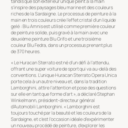
tandis que son extérieur unique peint à la main
s’inspire des paysages bleu marine et des couleurs
riches de la Sardaigne. Le processus de peinture à la
main en trois couleurs crée l’effet cristal d’un liquide
gelé : Blu Amnis est utilisé comme première couleur
de peinture solide, puis gravé à la main avec une
deuxième peinture Blu Grifo et une troisième
couleur Blu Fedra, dans un processus prenant plus
de 370 heures.
« Le Huracan Sterrato est né d’un défi à l’attendu,
offrant une super voiture de sport qui va au-delà des
conventions. L’unique Huracan Sterrato Opera Unica
porte cela à un autre niveau et, dans la tradition
Lamborghini, attire l’attention et pose des questions
sur elle en tant que forme d’art », a déclaré Stephan
Winkelmann, président-directeur général
d’Automobili Lamborghini. « Lamborghini est
toujours touché par la beauté et les couleurs de la
Sardaigne, et c’est l’occasion idéale d’expérimenter
un nouveau procédé de peinture, d’explorer les