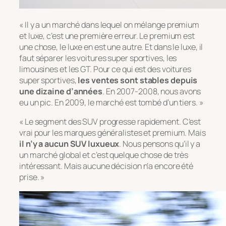
« Il y a un marché dans lequel on mélange premium
et luxe, c’est une première erreur. Le premium est
une chose, le luxe en est une autre. Et dans le luxe, il
faut séparer les voitures super sportives, les
limousines et les GT. Pour ce qui est des voitures
super sportives,
les ventes sont stables depuis
une dizaine d’années
. En 2007-2008, nous avons
eu un pic. En 2009, le marché est tombé d’un tiers. »
« Le segment des SUV progresse rapidement. C’est
vrai pour les marques généralistes et premium. Mais
il n’y a aucun SUV luxueux
. Nous pensons qu’il y a
un marché global et c’est quelque chose de très
intéressant. Mais aucune décision n’a encore été
prise. »