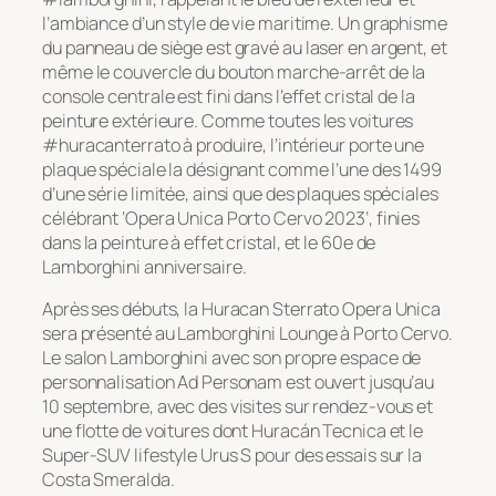
l’ambiance d’un style de vie maritime. Un graphisme
du panneau de siège est gravé au laser en argent, et
même le couvercle du bouton marche-arrêt de la
console centrale est fini dans l’effet cristal de la
peinture extérieure. Comme toutes les voitures
#huracanterrato à produire, l’intérieur porte une
plaque spéciale la désignant comme l’une des 1499
d’une série limitée, ainsi que des plaques spéciales
célébrant ‘Opera Unica Porto Cervo 2023’, finies
dans la peinture à effet cristal, et le 60e de
Lamborghini anniversaire.
Après ses débuts, la Huracan Sterrato Opera Unica
sera présenté au Lamborghini Lounge à Porto Cervo.
Le salon Lamborghini avec son propre espace de
personnalisation Ad Personam est ouvert jusqu’au
10 septembre, avec des visites sur rendez-vous et
une flotte de voitures dont Huracán Tecnica et le
Super-SUV lifestyle Urus S pour des essais sur la
Costa Smeralda.