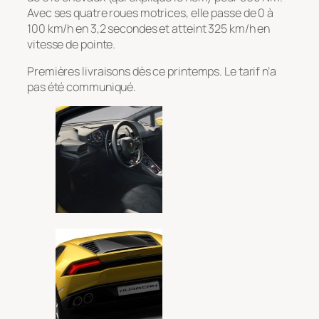
Avec ses quatre roues motrices, elle passe de 0 à
100 km/h en 3,2 secondes et atteint 325 km/h en
vitesse de pointe.
Premières livraisons dès ce printemps. Le tarif n’a
pas été communiqué.