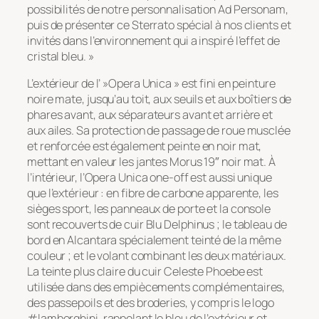
possibilités de notre personnalisation Ad Personam,
puis de présenter ce Sterrato spécial à nos clients et
invités dans l’environnement qui a inspiré l’effet de
cristal bleu. »
L’extérieur de l’ »Opera Unica » est fini en peinture
noire mate, jusqu’au toit, aux seuils et aux boîtiers de
phares avant, aux séparateurs avant et arrière et
aux ailes. Sa protection de passage de roue musclée
et renforcée est également peinte en noir mat,
mettant en valeur les jantes Morus 19″ noir mat. À
l’intérieur, l’Opera Unica one-off est aussi unique
que l’extérieur : en fibre de carbone apparente, les
sièges sport, les panneaux de porte et la console
sont recouverts de cuir Blu Delphinus ; le tableau de
bord en Alcantara spécialement teinté de la même
couleur ; et le volant combinant les deux matériaux.
La teinte plus claire du cuir Celeste Phoebe est
utilisée dans des empiècements complémentaires,
des passepoils et des broderies, y compris le logo
#lamborghini, rappelant le bleu de l’extérieur et