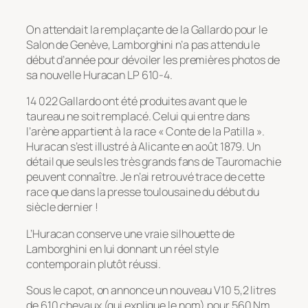
On attendait la remplaçante de la Gallardo pour le
Salon de Genève, Lamborghini n’a pas attendu le
début d’année pour dévoiler les premières photos de
sa nouvelle Huracan LP 610-4.
14 022 Gallardo ont été produites avant que le
taureau ne soit remplacé. Celui qui entre dans
l’arène appartient à la race « Conte de la Patilla ».
Huracan s’est illustré à Alicante en août 1879. Un
détail que seuls les très grands fans de Tauromachie
peuvent connaître. Je n’ai retrouvé trace de cette
race que dans la presse toulousaine du début du
siècle dernier !
L’Huracan conserve une vraie silhouette de
Lamborghini en lui donnant un réel style
contemporain plutôt réussi.
Sous le capot, on annonce un nouveau V10 5,2 litres
de 610 chevaux (qui explique le nom) pour 560 Nm.