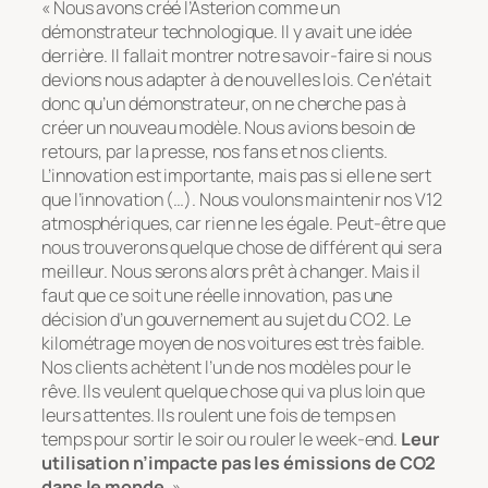
« Nous avons créé l’Asterion comme un
démonstrateur technologique. Il y avait une idée
derrière. Il fallait montrer notre savoir-faire si nous
devions nous adapter à de nouvelles lois. Ce n’était
donc qu’un démonstrateur, on ne cherche pas à
créer un nouveau modèle. Nous avions besoin de
retours, par la presse, nos fans et nos clients.
L’innovation est importante, mais pas si elle ne sert
que l’innovation (…). Nous voulons maintenir nos V12
atmosphériques, car rien ne les égale. Peut-être que
nous trouverons quelque chose de différent qui sera
meilleur. Nous serons alors prêt à changer. Mais il
faut que ce soit une réelle innovation, pas une
décision d’un gouvernement au sujet du CO2. Le
kilométrage moyen de nos voitures est très faible.
Nos clients achètent l’un de nos modèles pour le
rêve. Ils veulent quelque chose qui va plus loin que
leurs attentes. Ils roulent une fois de temps en
temps pour sortir le soir ou rouler le week-end.
Leur
utilisation n’impacte pas les émissions de CO2
dans le monde
. »