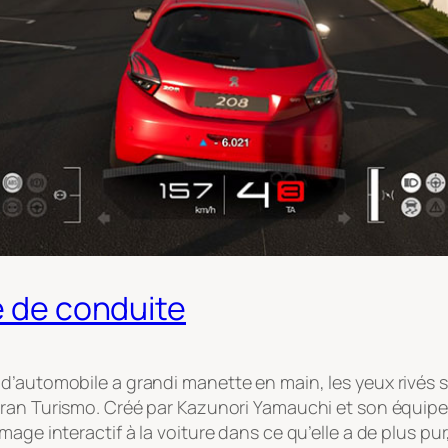
e de conduite
automobile a grandi manette en main, les yeux rivés sur 
ran Turismo
. Créé par Kazunori Yamauchi et son équipe
age interactif à la voiture dans ce qu’elle a de plus pur,