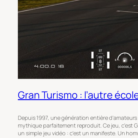
Gran Turismo : l’autre écol
Depuis 1997, une génération entière d’amateurs d’
mythique parfaitement reproduit. Ce jeu, c’est
G
un simple jeu vidéo : c’est un manifeste. Un homm