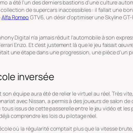
smo
a été l’un des derniers bastions d’une culture aut
collection de supercars inaccessibles : il fallait une b
e
Alfa Romeo
GTV6, un désir d’optimiser une Skyline GT-
yphony Digital n’a jamais réduit l’automobile à son expres
rari Enzo. Et c’est justement là que le jeu faisait œuvre
était une étape dans une progression, une pièce d’un pu
école inversée
on équipe aura été de relier le virtuel au réel. Très vite
enariat avec Nissan, a permis à des joueurs de salon de 
s issus de cette passerelle entre le jeu vidéo et les pa
t déjà comprendre les lois du pilotage réel.
 école où la régularité comptait plus que la vitesse bru