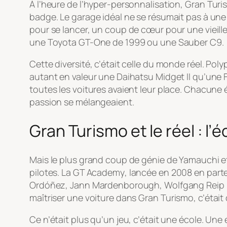
À l’heure de l’hyper-personnalisation,
Gran Turi
badge. Le garage idéal ne se résumait pas à une 
pour se lancer, un coup de cœur pour une vieill
une Toyota GT-One de 1999 ou une Sauber C9.
Cette diversité, c’était celle du monde réel. Pol
autant en valeur une Daihatsu Midget II qu’une Fer
toutes les voitures avaient leur place. Chacune 
passion se mélangeaient.
Gran Turismo et le réel : l’
Mais le plus grand coup de génie de Yamauchi et s
pilotes. La
GT Academy
, lancée en 2008 en part
Ordóñez, Jann Mardenborough, Wolfgang Reip : tou
maîtriser une voiture dans
Gran Turismo
, c’étai
Ce n’était plus qu’un jeu, c’était une école. Une