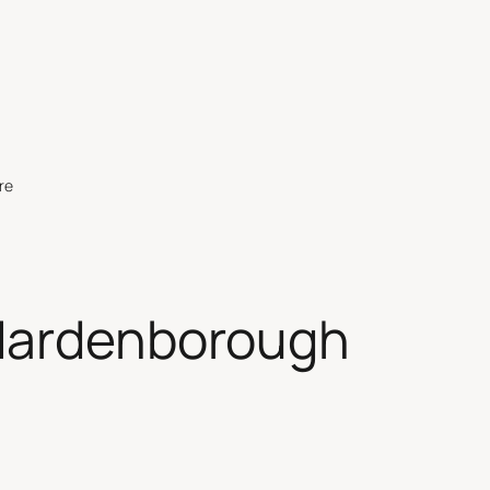
re
Mardenborough