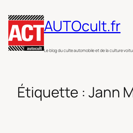
Aller
au
AUTOcult.fr
contenu
Le blog du culte automobile et de la culture voitu
Étiquette :
Jann 