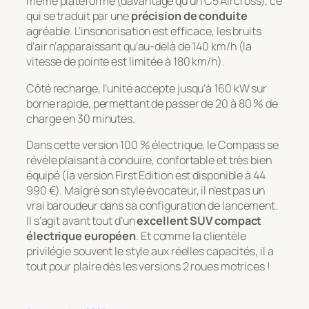
même plateforme (davantage qu’un C5 Aircross), ce
qui se traduit par une
précision de conduite
agréable. L’insonorisation est efficace, les bruits
d’air n’apparaissant qu’au-delà de 140 km/h (la
vitesse de pointe est limitée à 180 km/h).
Côté recharge, l’unité accepte jusqu’à 160 kW sur
borne rapide, permettant de passer de 20 à 80 % de
charge en 30 minutes.
Dans cette version 100 % électrique, le Compass se
révèle plaisant à conduire, confortable et très bien
équipé (la version First Edition est disponible à 44
990 €). Malgré son style évocateur, il n’est pas un
vrai baroudeur dans sa configuration de lancement.
Il s’agit avant tout d’un
excellent SUV compact
électrique européen
. Et comme la clientèle
privilégie souvent le style aux réelles capacités, il a
tout pour plaire dès les versions 2 roues motrices !