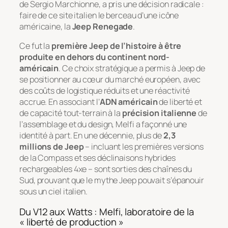
de Sergio Marchionne, a pris une décision radicale :
faire de ce site italien le berceau d’une icône
américaine, la
Jeep Renegade
.
Ce fut la
première Jeep de l’histoire à être
produite en dehors du continent nord-
américain
. Ce choix stratégique a permis à Jeep de
se positionner au cœur du marché européen, avec
des coûts de logistique réduits et une réactivité
accrue. En associant l’
ADN américain
de liberté et
de capacité tout-terrain à la
précision italienne
de
l’assemblage et du design, Melfi a façonné une
identité à part. En une décennie, plus de
2,3
millions de Jeep
– incluant les premières versions
de la Compass et ses déclinaisons hybrides
rechargeables 4xe – sont sorties des chaînes du
Sud, prouvant que le mythe Jeep pouvait s’épanouir
sous un ciel italien.
Du V12 aux Watts : Melfi, laboratoire de la
« liberté de production »