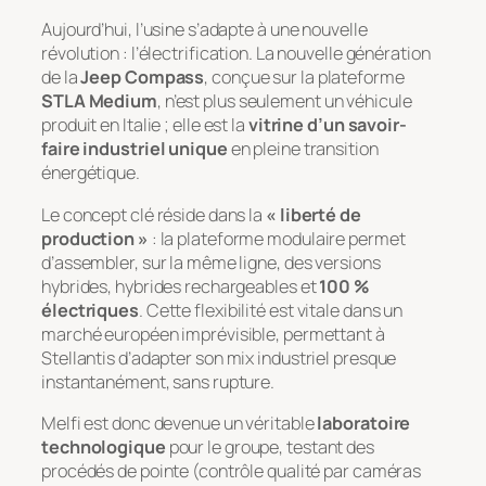
Aujourd’hui, l’usine s’adapte à une nouvelle
révolution : l’électrification. La nouvelle génération
de la
Jeep Compass
, conçue sur la plateforme
STLA Medium
, n’est plus seulement un véhicule
produit en Italie ; elle est la
vitrine d’un savoir-
faire industriel unique
en pleine transition
énergétique.
Le concept clé réside dans la
« liberté de
production »
: la plateforme modulaire permet
d’assembler, sur la même ligne, des versions
hybrides, hybrides rechargeables et
100 %
électriques
. Cette flexibilité est vitale dans un
marché européen imprévisible, permettant à
Stellantis d’adapter son
mix
industriel presque
instantanément, sans rupture.
Melfi est donc devenue un véritable
laboratoire
technologique
pour le groupe, testant des
procédés de pointe (contrôle qualité par caméras