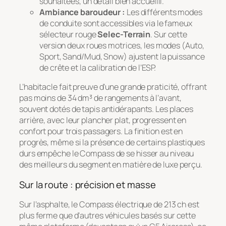
souhaitées, un détail bien accueilli.
Ambiance baroudeur :
Les différents modes
de conduite sont accessibles via le fameux
sélecteur rouge
Selec-Terrain
. Sur cette
version deux roues motrices, les modes (Auto,
Sport, Sand/Mud, Snow) ajustent la puissance
de crête et la calibration de l’ESP.
L’habitacle fait preuve d’une grande praticité, offrant
pas moins de 34 dm³ de rangements à l’avant,
souvent dotés de tapis antidérapants. Les places
arrière, avec leur plancher plat, progressent en
confort pour trois passagers. La finition est en
progrès, même si la présence de certains plastiques
durs empêche le Compass de se hisser au niveau
des meilleurs du segment en matière de luxe perçu.
Sur la route : précision et masse
Sur l’asphalte, le Compass électrique de 213 ch est
plus ferme que d’autres véhicules basés sur cette