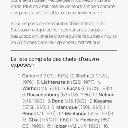
Paris. Plus de 2 millions de visiteurs ont déjà admiré
ces pièces lors de cette tournée anniversaire.
Pour les passionnés d’automobile et d’art, c’est
l’occasion unique de voir ces voitures, qui pour
beaucoup ont limé le bitume du Mans ou des circuits
de GT, figées dans leur splendeur esthétique.
La liste complète des chefs-d’œuvre
exposés :
Calder
(3.0 CSL, 1975) | 2.
Stella
(3.0 CSL,
1976) | 3.
Lichtenstein
(320i, 1977) | 4.
Warhol
(M1, 1979) | 5.
Fuchs
(635 CSi, 1982) |
6.
Rauschenberg
(635 CSi, 1986) | 7.
Nelson
(M3, 1989) | 8.
Done
(M3, 1989) | 9.
Kayama
(535i, 1990) | 10.
Manrique
(730i, 1990) | 11.
Penck
(Z1, 1991) | 12.
Mahlangu
(525i, 1991) |
13.
Chia
(M3 GTR, 1992) | 14.
Hockney
(850
CSi, 1995) | 15.
Holzer
(V12 LMR, 1999) | 16.