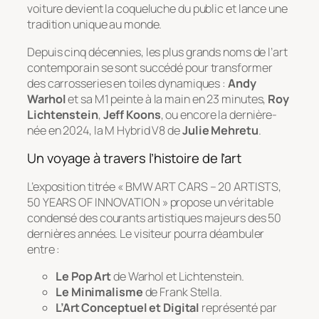
voiture devient la coqueluche du public et lance une
tradition unique au monde.
Depuis cinq décennies, les plus grands noms de l’art
contemporain se sont succédé pour transformer
des carrosseries en toiles dynamiques :
Andy
Warhol
et sa M1 peinte à la main en 23 minutes,
Roy
Lichtenstein
,
Jeff Koons
, ou encore la dernière-
née en 2024, la M Hybrid V8 de
Julie Mehretu
.
Un voyage à travers l’histoire de l’art
L’exposition titrée
« BMW ART CARS – 20 ARTISTS,
50 YEARS OF INNOVATION »
propose un véritable
condensé des courants artistiques majeurs des 50
dernières années. Le visiteur pourra déambuler
entre :
Le Pop Art
de Warhol et Lichtenstein.
Le Minimalisme
de Frank Stella.
L’Art Conceptuel et Digital
représenté par