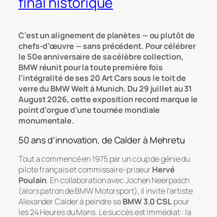
final historique
C’est un alignement de planètes — ou plutôt de
chefs-d’œuvre — sans précédent. Pour célébrer
le 50e anniversaire de sa célèbre collection,
BMW réunit pour la toute première fois
l’intégralité de ses 20 Art Cars sous le toit de
verre du BMW Welt à Munich. Du 29 juillet au 31
August 2026, cette exposition record marque le
point d’orgue d’une tournée mondiale
monumentale.
50 ans d’innovation, de Calder à Mehretu
Tout a commencé en 1975 par un coup de génie du
pilote français et commissaire-priseur
Hervé
Poulain
. En collaboration avec Jochen Neerpasch
(alors patron de BMW Motorsport), il invite l’artiste
Alexander Calder à peindre sa
BMW 3.0 CSL
pour
les 24 Heures du Mans. Le succès est immédiat : la