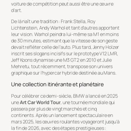
voiture de compétition peut aussi être une œuvre
d’art.
De là naît une tradition : Frank Stella, Roy
Lichtenstein, Andy Warhol et tant d’autres apportent
leur vision. Warhol peindra lui-même sa M1 en moins
de 30 minutes, estimant que la vitesse de son geste
devait refléter celle de l’auto. Plus tard, Jenny Holzer
inscrit ses slogans incisifs sur le prototype V12 LMR,
Jeff Koons dynamise une M3 GT2 en 2010 et Julie
Mehretu, tout récemment, transpose son univers
graphique sur l’hypercar hybride destinée au Mans.
Une collection itinérante et planétaire
Pour célébrer ce demi-siècle, BMW a lancé en 2025
une
Art Car World Tour
, une tournée mondiale qui
passera par plus de vingt marchés et cinq
continents. Après un lancement spectaculaire en
mars 2025, les œuvres roulantes voyageront jusqu’à
la fin de 2026, avec des étapes prestigieuses :