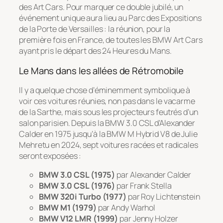
des Art Cars. Pour marquer ce double jubilé, un
événement unique aura lieu au Parc des Expositions
de la Porte de Versailles : la réunion, pour la
première fois en France, de toutes les BMW Art Cars
ayant pris le départ des 24 Heures du Mans.
Le Mans dans les allées de Rétromobile
Il y a quelque chose d’éminemment symbolique à
voir ces voitures réunies, non pas dans le vacarme
de la Sarthe, mais sous les projecteurs feutrés d’un
salon parisien. Depuis la BMW 3.0 CSL d’Alexander
Calder en 1975 jusqu’à la BMW M Hybrid V8 de Julie
Mehretu en 2024, sept voitures racées et radicales
seront exposées :
BMW 3.0 CSL (1975)
par
Alexander Calder
BMW 3.0 CSL (1976)
par
Frank Stella
BMW 320i Turbo (1977)
par
Roy Lichtenstein
BMW M1 (1979)
par
Andy Warhol
BMW V12 LMR (1999)
par
Jenny Holzer