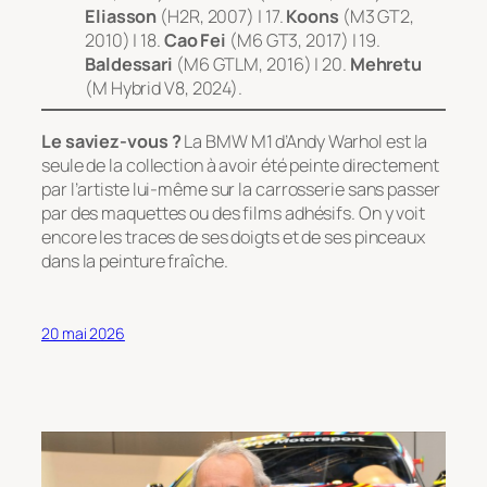
Eliasson
(H2R, 2007) | 17.
Koons
(M3 GT2,
2010) | 18.
Cao Fei
(M6 GT3, 2017) | 19.
Baldessari
(M6 GTLM, 2016) | 20.
Mehretu
(M Hybrid V8, 2024).
Le saviez-vous ?
La BMW M1 d’Andy Warhol est la
seule de la collection à avoir été peinte directement
par l’artiste lui-même sur la carrosserie sans passer
par des maquettes ou des films adhésifs. On y voit
encore les traces de ses doigts et de ses pinceaux
dans la peinture fraîche.
20 mai 2026