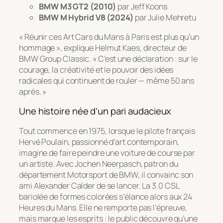
BMW M3 GT2 (2010)
par
Jeff Koons
BMW M Hybrid V8 (2024)
par
Julie Mehretu
« Réunir ces Art Cars du Mans à Paris est plus qu’un
hommage », explique Helmut Kaes, directeur de
BMW Group Classic. « C’est une déclaration : sur le
courage, la créativité et le pouvoir des idées
radicales qui continuent de rouler — même 50 ans
après. »
Une histoire née d’un pari audacieux
Tout commence en 1975, lorsque le pilote français
Hervé Poulain, passionné d’art contemporain,
imagine de faire peindre une voiture de course par
un artiste. Avec Jochen Neerpasch, patron du
département Motorsport de BMW, il convainc son
ami Alexander Calder de se lancer. La 3.0 CSL
bariolée de formes colorées s’élance alors aux 24
Heures du Mans. Elle ne remporte pas l’épreuve,
mais marque les esprits : le public découvre qu’une