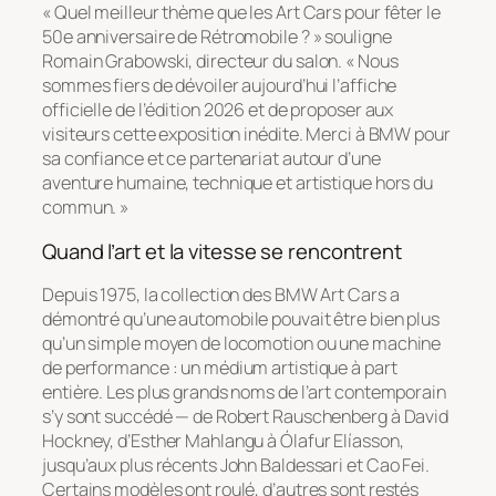
« Quel meilleur thème que les Art Cars pour fêter le
50e anniversaire de Rétromobile ? » souligne
Romain Grabowski, directeur du salon. « Nous
sommes fiers de dévoiler aujourd’hui l’affiche
officielle de l’édition 2026 et de proposer aux
visiteurs cette exposition inédite. Merci à BMW pour
sa confiance et ce partenariat autour d’une
aventure humaine, technique et artistique hors du
commun. »
Quand l’art et la vitesse se rencontrent
Depuis 1975, la collection des BMW Art Cars a
démontré qu’une automobile pouvait être bien plus
qu’un simple moyen de locomotion ou une machine
de performance : un médium artistique à part
entière. Les plus grands noms de l’art contemporain
s’y sont succédé — de Robert Rauschenberg à David
Hockney, d’Esther Mahlangu à Ólafur Elíasson,
jusqu’aux plus récents John Baldessari et Cao Fei.
Certains modèles ont roulé, d’autres sont restés