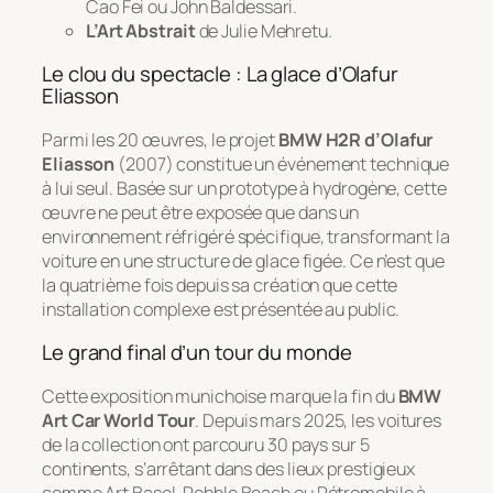
Cao Fei ou John Baldessari.
L’Art Abstrait
de Julie Mehretu.
Le clou du spectacle : La glace d’Olafur
Eliasson
Parmi les 20 œuvres, le projet
BMW H2R d’Olafur
Eliasson
(2007) constitue un événement technique
à lui seul. Basée sur un prototype à hydrogène, cette
œuvre ne peut être exposée que dans un
environnement réfrigéré spécifique, transformant la
voiture en une structure de glace figée. Ce n’est que
la quatrième fois depuis sa création que cette
installation complexe est présentée au public.
Le grand final d’un tour du monde
Cette exposition munichoise marque la fin du
BMW
Art Car World Tour
. Depuis mars 2025, les voitures
de la collection ont parcouru 30 pays sur 5
continents, s’arrêtant dans des lieux prestigieux
comme Art Basel, Pebble Beach ou Rétromobile à