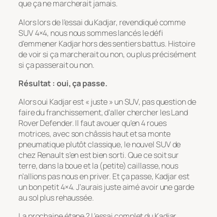
que ça ne marcherait jamais.
Alors lors de l’essai du Kadjar, revendiqué comme
SUV 4×4, nous nous sommes lancés le défi
d’emmener Kadjar hors des sentiers battus. Histoire
de voir si ça marcherait ou non, ou plus précisément
si ça passerait ou non.
Résultat : oui, ça passe.
Alors oui Kadjar est « juste » un SUV, pas question de
faire du franchissement, d’aller chercher les Land
Rover Defender. Il faut avouer qu’en 4 roues
motrices, avec son châssis haut et sa monte
pneumatique plutôt classique, le nouvel SUV de
chez Renault s’en est bien sorti. Que ce soit sur
terre, dans la boue et la (petite) caillasse, nous
n’allions pas nous en priver. Et ça passe, Kadjar est
un bon petit 4×4. J’aurais juste aimé avoir une garde
au sol plus rehaussée.
La prochaine étape ? L’essai complet du Kadjar.