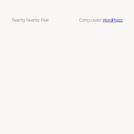
Twenty Twenty-Five
Conçu avec
WordPress