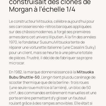
construisait des clones de
Morgan à l’échelle 1/4
Le constructeur Mitsuoka, célèbre aujourd’hui pour
ses carrosseries néo-rétros baroques appliquées
sur des châssis modernes, a forgé ses premières
armes dans cet univers liliputien. À la fin des années
1970, le fondateur Susumu Mitsuoka tente de
réparer une voiturette italienne (une Casalini Sulky)
pour un client, mais se heurte à une pénurie totale
de pièces. Frustré, il décide de fabriquer sa propre
microcar.
En 1982, la marque donne naissance à la
Mitsuoka
Bubu Shuttle-50
. L’engin tient plus du carénage de
scooter thermique que de la berline : trois roues
(une seule roue motrice à l’arrière), un bloc de 50
cm³, des commandes entièrement manuelles et une
porte arrière permettant d’y glisser un fauteuil
roulant grâce à des rampes amovibles. Elle était si