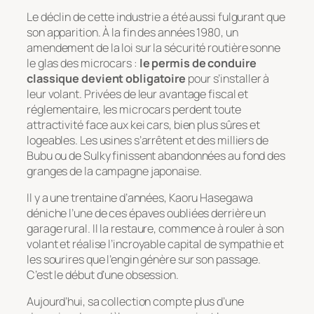
Le déclin de cette industrie a été aussi fulgurant que
son apparition. À la fin des années 1980, un
amendement de la loi sur la sécurité routière sonne
le glas des microcars :
le permis de conduire
classique devient obligatoire
pour s’installer à
leur volant. Privées de leur avantage fiscal et
réglementaire, les microcars perdent toute
attractivité face aux kei cars, bien plus sûres et
logeables. Les usines s’arrêtent et des milliers de
Bubu ou de Sulky finissent abandonnées au fond des
granges de la campagne japonaise.
Il y a une trentaine d’années, Kaoru Hasegawa
déniche l’une de ces épaves oubliées derrière un
garage rural. Il la restaure, commence à rouler à son
volant et réalise l’incroyable capital de sympathie et
les sourires que l’engin génère sur son passage.
C’est le début d’une obsession.
Aujourd’hui, sa collection compte plus d’une