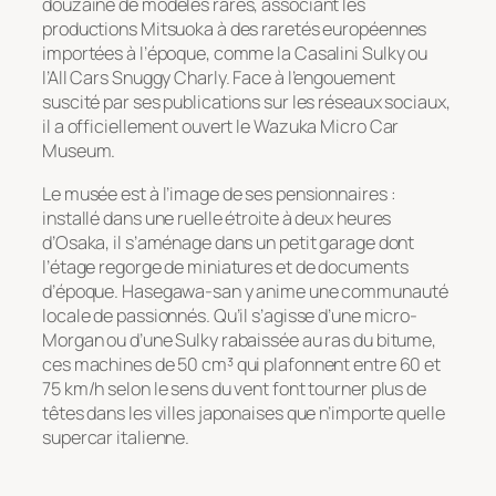
douzaine de modèles rares, associant les
productions Mitsuoka à des raretés européennes
importées à l’époque, comme la Casalini Sulky ou
l’All Cars Snuggy Charly. Face à l’engouement
suscité par ses publications sur les réseaux sociaux,
il a officiellement ouvert le Wazuka Micro Car
Museum.
Le musée est à l’image de ses pensionnaires :
installé dans une ruelle étroite à deux heures
d’Osaka, il s’aménage dans un petit garage dont
l’étage regorge de miniatures et de documents
d’époque. Hasegawa-san y anime une communauté
locale de passionnés. Qu’il s’agisse d’une micro-
Morgan ou d’une Sulky rabaissée au ras du bitume,
ces machines de 50 cm³ qui plafonnent entre 60 et
75 km/h selon le sens du vent font tourner plus de
têtes dans les villes japonaises que n’importe quelle
supercar italienne.