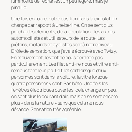
luminosité de l’écran est un peu légère, mais je
pinaille.
Une fois en route, notre position dans la circulation
change par rapport à une berline. On se sent plus
proche des éléments, de la circulation, des autres
automobilistes et utilisateurs de la route. Les
piétons, motards et cyclistes sont à notre niveau.
Drôle de sensation, que j’avais éprouvé avec Twizy.
En mouvement, le vent ne nous dérange pas
particulièrement. Les filet anti-remous et vitre anti-
remous font leur job. Le filet sert lorsque deux
personnes sont dans la voiture, la vitre lorsque
quatre personnes y sont. Pas bête. Une fois les
fenêtres électriques ouvertes, cela change un peu,
on sent plus le courant d’air, mais on se sent encore
plus « dans la nature » sans que cela ne nous
dérange. Sensation très agréable.