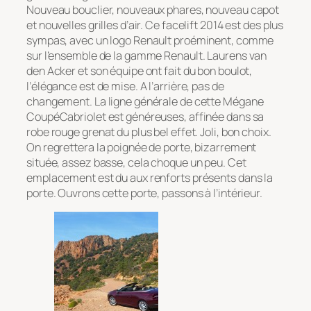
Nouveau bouclier, nouveaux phares, nouveau capot
et nouvelles grilles d’air. Ce facelift 2014 est des plus
sympas, avec un logo Renault proéminent, comme
sur l’ensemble de la gamme Renault. Laurens van
den Acker et son équipe ont fait du bon boulot,
l’élégance est de mise. A l’arrière, pas de
changement. La ligne générale de cette Mégane
CoupéCabriolet est généreuses, affinée dans sa
robe rouge grenat du plus bel effet. Joli, bon choix.
On regrettera la poignée de porte, bizarrement
située, assez basse, cela choque un peu. Cet
emplacement est du aux renforts présents dans la
porte. Ouvrons cette porte, passons à l’intérieur.