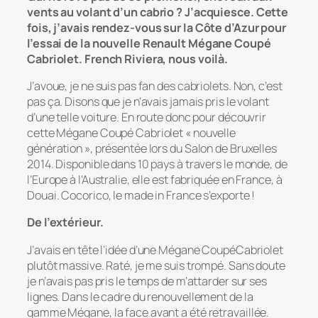
vents au volant d’un cabrio ? J’acquiesce. Cette
fois, j’avais rendez-vous sur la Côte d’Azur pour
l’essai de la nouvelle Renault Mégane Coupé
Cabriolet. French Riviera, nous voilà.
J’avoue, je ne suis pas fan des cabriolets. Non, c’est
pas ça. Disons que je n’avais jamais pris le volant
d’une telle voiture. En route donc pour découvrir
cette Mégane Coupé Cabriolet « nouvelle
génération », présentée lors du Salon de Bruxelles
2014. Disponible dans 10 pays à travers le monde, de
l’Europe à l’Australie, elle est fabriquée en France, à
Douai. Cocorico, le made in France s’exporte !
De l’extérieur.
J’avais en tête l’idée d’une Mégane CoupéCabriolet
plutôt massive. Raté, je me suis trompé. Sans doute
je n’avais pas pris le temps de m’attarder sur ses
lignes. Dans le cadre du renouvellement de la
gamme Mégane, la face avant a été retravaillée.