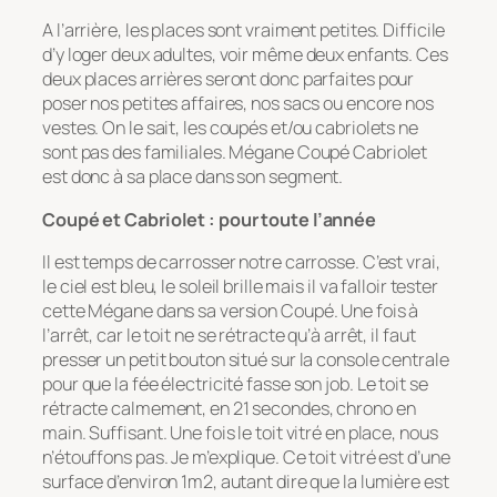
A l’arrière, les places sont vraiment petites. Difficile
d’y loger deux adultes, voir même deux enfants. Ces
deux places arrières seront donc parfaites pour
poser nos petites affaires, nos sacs ou encore nos
vestes. On le sait, les coupés et/ou cabriolets ne
sont pas des familiales. Mégane Coupé Cabriolet
est donc à sa place dans son segment.
Coupé et Cabriolet : pour toute l’année
Il est temps de carrosser notre carrosse. C’est vrai,
le ciel est bleu, le soleil brille mais il va falloir tester
cette Mégane dans sa version Coupé. Une fois à
l’arrêt, car le toit ne se rétracte qu’à arrêt, il faut
presser un petit bouton situé sur la console centrale
pour que la fée électricité fasse son job. Le toit se
rétracte calmement, en 21 secondes, chrono en
main. Suffisant. Une fois le toit vitré en place, nous
n’étouffons pas. Je m’explique. Ce toit vitré est d’une
surface d’environ 1m2, autant dire que la lumière est