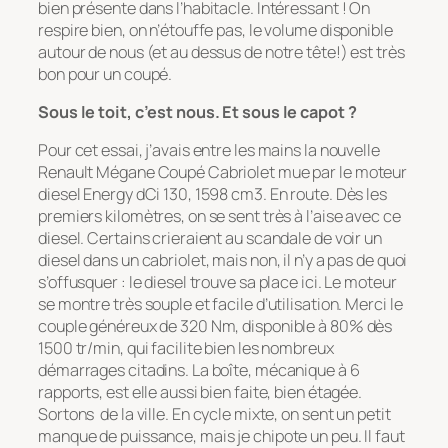
bien présente dans l’habitacle. Intéressant ! On
respire bien, on n’étouffe pas, le volume disponible
autour de nous (et au dessus de notre tête!) est très
bon pour un coupé.
Sous le toit, c’est nous. Et sous le capot ?
Pour cet essai, j’avais entre les mains la nouvelle
Renault Mégane Coupé Cabriolet mue par le moteur
diesel Energy dCi 130, 1598 cm3. En route. Dès les
premiers kilomètres, on se sent très à l’aise avec ce
diesel. Certains crieraient au scandale de voir un
diesel dans un cabriolet, mais non, il n’y a pas de quoi
s’offusquer : le diesel trouve sa place ici. Le moteur
se montre très souple et facile d’utilisation. Merci le
couple généreux de 320 Nm, disponible à 80% dès
1500 tr/min, qui facilite bien les nombreux
démarrages citadins. La boîte, mécanique à 6
rapports, est elle aussi bien faite, bien étagée.
Sortons de la ville. En cycle mixte, on sent un petit
manque de puissance, mais je chipote un peu. Il faut