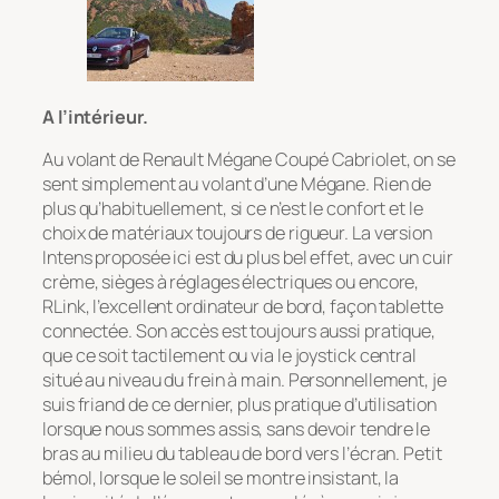
A l’intérieur.
Au volant de Renault Mégane Coupé Cabriolet, on se
sent simplement au volant d’une Mégane. Rien de
plus qu’habituellement, si ce n’est le confort et le
choix de matériaux toujours de rigueur. La version
Intens proposée ici est du plus bel effet, avec un cuir
crème, sièges à réglages électriques ou encore,
RLink, l’excellent ordinateur de bord, façon tablette
connectée. Son accès est toujours aussi pratique,
que ce soit tactilement ou via le joystick central
situé au niveau du frein à main. Personnellement, je
suis friand de ce dernier, plus pratique d’utilisation
lorsque nous sommes assis, sans devoir tendre le
bras au milieu du tableau de bord vers l’écran. Petit
bémol, lorsque le soleil se montre insistant, la