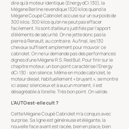
dire qu’à moteur identique (Energy dCi 130), la
Mégane Berline revendique 1320 kilos quand la
Mégane Coupé Cabriolet accuse sur un surpoids de
300 kilos. 300 kilos qu’on ne peut pas effacer
facilement. Ils sont d’ailleurs justifiés par l’apport
d’éléments de sécurité. On ne jette donc pas la
pierre à Renault, au contraire. Au final, les 130
chevaux suffisent amplement pour mouvoir ce
cabriolet. On ne lui demande pas des performances
dignes d’une Mégane R.S. Red Bull. Pour finir sur le
chapitre moteur, un bon point caractérise l’Energy
dCi 130 : son silence. Même en mode cabriolet, le
moteur diesel, habituellement « bruyant », se montre
ici assez silencieux et à aucun moment, il est
désagréable à l’oreille. Très bon point. On valide.
L’AUTO est-elle cult ?
Cette Mégane Coupé Cabriolet m’a conquis avec
surprise. Sa ligne est généreuse et élégante, la
nouvelle face avant est racée, bien en place, bien