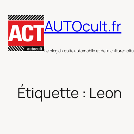
Aller
au
AUTOcult.fr
contenu
Le blog du culte automobile et de la culture voitu
Étiquette :
Leon