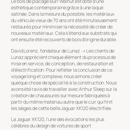
Le bois de placage Burr Walnut est doté d’une
esthétique contemporaine grâce à une laque
satinée. Dans la mesure du possible, les matériaux
du véhicule vieux de 70 ans ont été minutieusement
restaurés pour minimiser la nécessité de créer de
nouveaux matériaux. Cela s’étend aux substrats qui
ont ensuite été recouverts de bois d’origine durable.
David Lorenz, fondateur de Lunaz : « Les clients de
Lunaz apprécient chaque élément du processus de
mise en service, de conception, de restauration et
d’électrification. Pour refléter la conclusion de ce
voyage long et complexe, nous aimons créer
quelque chose de spécial lié à la construction. Nous
avons été ravis de travailler avec Arthur Sleep sur la
création de chaussures sur mesure fabriquées à
partir du même matériau autre que le cuir qui finit
les sièges de cette belle Jaguar XK120 électrifiée.
La Jaguar XK120, l’une des évocations les plus
célèbres du design de voitures de sport