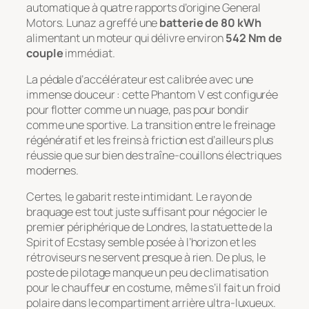
automatique à quatre rapports d’origine General
Motors. Lunaz a greffé une
batterie de 80 kWh
alimentant un moteur qui délivre environ
542 Nm de
couple
immédiat.
La pédale d’accélérateur est calibrée avec une
immense douceur : cette Phantom V est configurée
pour flotter comme un nuage, pas pour bondir
comme une sportive. La transition entre le freinage
régénératif et les freins à friction est d’ailleurs plus
réussie que sur bien des traîne-couillons électriques
modernes.
Certes, le gabarit reste intimidant. Le rayon de
braquage est tout juste suffisant pour négocier le
premier périphérique de Londres, la statuette de la
Spirit of Ecstasy
semble posée à l’horizon et les
rétroviseurs ne servent presque à rien. De plus, le
poste de pilotage manque un peu de climatisation
pour le chauffeur en costume, même s’il fait un froid
polaire dans le compartiment arrière ultra-luxueux.