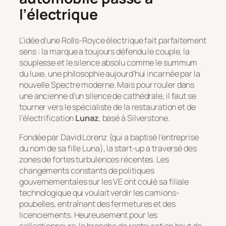
l’électrique
L’idée d’une Rolls-Royce électrique fait parfaitement
sens : la marque a toujours défendu le couple, la
souplesse et le silence absolu comme le summum
du luxe, une philosophie aujourd’hui incarnée par la
nouvelle Spectre moderne. Mais pour rouler dans
une ancienne d’un silence de cathédrale, il faut se
tourner vers le spécialiste de la restauration et de
l’électrification
Lunaz
, basé à Silverstone.
Fondée par David Lorenz (qui a baptisé l’entreprise
du nom de sa fille Luna), la start-up a traversé des
zones de fortes turbulences récentes. Les
changements constants de politiques
gouvernementales sur les VE ont coulé sa filiale
technologique qui voulait verdir les camions-
poubelles, entraînant des fermetures et des
licenciements. Heureusement pour les