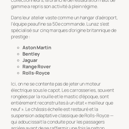
collectionneurs, la branche de restauration haut de
gamme a repris son activité à plein régime.
Dans leur atelier vaste comme un hangar d’aéroport,
l’équipe peaufine sa 50e commande. Lunaz s’est
spécialisé sur cinq marques d’origine britannique de
prestige :
Aston Martin
Bentley
Jaguar
Range Rover
Rolls-Royce
Ici, on ne se contente pas de jeter un moteur
électrique sous le capot. Les carrosseries, souvent
rongées par la rouille et le mastic d’époque, sont
entièrement reconstruites à un état « meilleur que
neuf ». Le châssis échelle est restauré et la
suspension adaptative classique de Rolls-Royce —
qui adoucissait la conduite pour les passagers
arrière avant de se raffermir une fois le patron