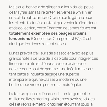
Mais quel bonheur de glisser sur les nids-de-poule
de Mayfair sans faire tinter les verres à whisky en
cristal du buffet arrière. Cerise sur le gâteau pour
les clients fortunés : en tant que véhicule électrique
et de collection, cette Phantom de James Young est
totalement exemptée des péages urbains
londoniens
(Congestion Charge et ULEZ). C’est
ainsi que les riches restent riches.
Lunaz prévoit d’ailleurs de s’associer avec les plus
grands hôtels de luxe de la capitale pour intégrer ces
limousines rétro-fittées dans des services de
conciergerie haut de gamme. Une idée lumineuse,
tant cette silhouette dégage une superbe
intemporelle qu’une Classe S moderne ou une
berline anonyme ne pourront jamais égaler.
La facture globale dépasse, dit-on, largement le
million de livres sterling. Mais après avoir rendu les
clés et repris le métro londonien étouffant sous la