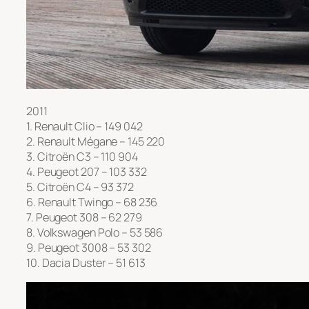
2011
1. Renault Clio – 149 042
2. Renault Mégane – 145 220
3. Citroën C3 – 110 904
4. Peugeot 207 – 103 332
5. Citroën C4 – 93 372
6. Renault Twingo – 68 236
7. Peugeot 308 – 62 279
8. Volkswagen Polo – 53 586
9. Peugeot 3008 – 53 302
10. Dacia Duster – 51 613