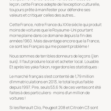
leçon, cette France adepte de l’exception culturelle,
toujours prête à manifester pour défendre ses
valeurs et critiquer celles des autres…
Cette France, notre France du XXIe siècle qui produit
moins de voitures que le Royaume-Uni pourtant
morne plaine dans ce domaine depuis la fin des
années 1960. Mais davantage encore que la France,
ce sont les Français qui me posent problème !
Nous sommes de terribles donneurs de leçons (j’en
suis). Il faut produire local et acheter local. Louable.
Et après les yaka fokon, regardons les statistiques :
Le marché français s’est contenté de 1,79 million
d’immatriculations en 2013, le total le plus faible
depuis 1997. Pire, seuls 53,6 % de ces ventes ont été
faites à des particuliers : moins d’un million de
voitures !
Si les Renault Clio, Peugeot 208 et Citroën C3 sont