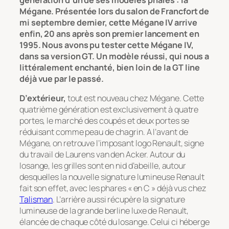
Mégane. Présentée lors du salon de Francfort de
mi septembre dernier, cette Mégane IV arrive
enfin, 20 ans après son premier lancement en
1995. Nous avons pu tester cette Mégane IV,
dans sa version GT. Un modèle réussi, qui nous a
littéralement enchanté, bien loin de la GT line
déjà vue par le passé.
D’extérieur,
tout est nouveau chez Mégane. Cette
quatrième génération est exclusivement à quatre
portes, le marché des coupés et deux portes se
réduisant comme peau de chagrin. A l’avant de
Mégane, on retrouve l’imposant logo Renault, signe
du travail de Laurens van den Acker. Autour du
losange, les grilles sont en nid d’abeille, autour
desquelles la nouvelle signature lumineuse Renault
fait son effet, avec les phares « en C » déjà vus chez
Talisman
. L’arrière aussi récupère la signature
lumineuse de la grande berline luxe de Renault,
élancée de chaque côté du losange. Celui ci héberge