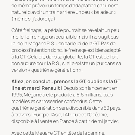
de même prévoir un temps d’adaptation car il n’est
naturel d’avoir un train arrière un peu « baladeur »
(même si j’adore ça).
Côté freinage, la pédale pourrait se révélait un peu
molle, le freinage un peu faible mais il ne s’agit pas
ici de la Mégane R.S. : on parle ici de la GT. Pas de
procès d’intention donc, le freinage est bien adapté
à la GT. Cela dit, dans sa globalité, la GT est de fort
bon augure pour la R.S., si elle existe un jour dans sa
version « quatrième génération ».
Allez, on conclut : prenons la GT, oublions la GT
line et merci Renault !
Depuis son lancement en
1995, Mégane a été produite à 6,6 millions, tous
modèles et carrosseries confondus. Cette
quatrième génération sera disponible dans 50 pays,
à travers l’Europe, l’Asie, l’Afrique et l’Océanie,
disponible à l vente en France à partir de mi janvier.
Avec cette Mégane GT en tête de la gamme,