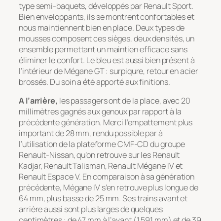
type semi-baquets, développés par Renault Sport.
Bien enveloppants, ils se montrent confortables et
nous maintiennent bien en place. Deux types de
mousses composent ces sièges, deux densités, un
ensemble permettant un maintien efficace sans
éliminer le confort. Le bleu est aussi bien présent à
l’intérieur de Mégane GT : surpiqure, retour en acier
brossés. Du soin a été apporté aux finitions.
A l’arrière,
les passagers ont de la place, avec 20
millimètres gagnés aux genoux par rapport à la
précédente génération. Merci l’empattement plus
important de 28 mm, rendu possible par à
l’utilisation de la plateforme CMF-CD du groupe
Renault-Nissan, qu’on retrouve sur les Renault
Kadjar, Renault Talisman, Renault Mégane IV et
Renault Espace V. En comparaison à sa génération
précédente, Mégane IV s’en retrouve plus longue de
64 mm, plus basse de 25 mm. Ses trains avant et
arrière aussi sont plus larges de quelques
centimètres : de 47 mm à l’avant (1 591 mm) et de 39