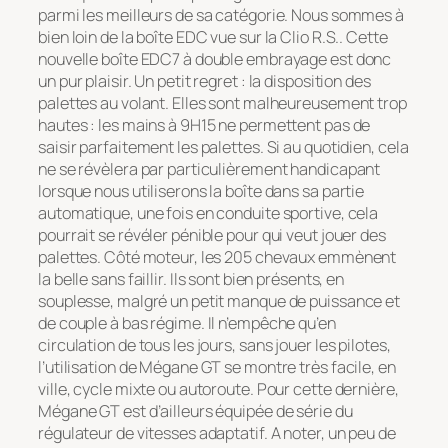
parmi les meilleurs de sa catégorie. Nous sommes à
bien loin de la boîte EDC vue sur la Clio R.S.. Cette
nouvelle boîte EDC7 à double embrayage est donc
un pur plaisir. Un petit regret : la disposition des
palettes au volant. Elles sont malheureusement trop
hautes : les mains à 9H15 ne permettent pas de
saisir parfaitement les palettes. Si au quotidien, cela
ne se révèlera par particulièrement handicapant
lorsque nous utiliserons la boîte dans sa partie
automatique, une fois en conduite sportive, cela
pourrait se révéler pénible pour qui veut jouer des
palettes. Côté moteur, les 205 chevaux emmènent
la belle sans faillir. Ils sont bien présents, en
souplesse, malgré un petit manque de puissance et
de couple à bas régime. Il n’empêche qu’en
circulation de tous les jours, sans jouer les pilotes,
l’utilisation de Mégane GT se montre très facile, en
ville, cycle mixte ou autoroute. Pour cette dernière,
Mégane GT est d’ailleurs équipée de série du
régulateur de vitesses adaptatif. A noter, un peu de