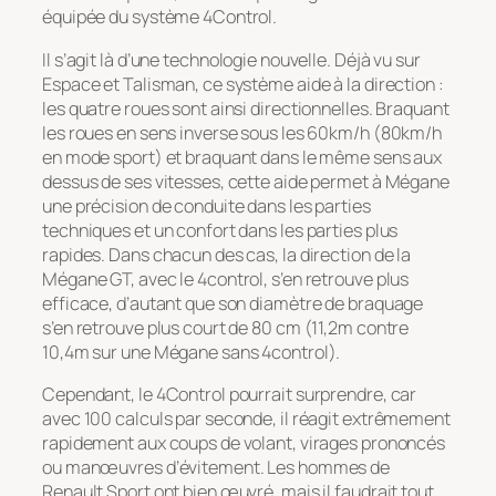
équipée du système 4Control.
Il s’agit là d’une technologie nouvelle. Déjà vu sur
Espace et Talisman, ce système aide à la direction :
les quatre roues sont ainsi directionnelles. Braquant
les roues en sens inverse sous les 60km/h (80km/h
en mode sport) et braquant dans le même sens aux
dessus de ses vitesses, cette aide permet à Mégane
une précision de conduite dans les parties
techniques et un confort dans les parties plus
rapides. Dans chacun des cas, la direction de la
Mégane GT, avec le 4control, s’en retrouve plus
efficace, d’autant que son diamètre de braquage
s’en retrouve plus court de 80 cm (11,2m contre
10,4m sur une Mégane sans 4control).
Cependant, le 4Control pourrait surprendre, car
avec 100 calculs par seconde, il réagit extrêmement
rapidement aux coups de volant, virages prononcés
ou manœuvres d’évitement. Les hommes de
Renault Sport ont bien œuvré, mais il faudrait tout