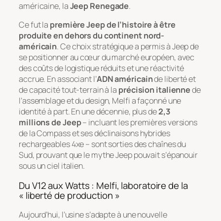
américaine, la
Jeep Renegade
.
Ce fut la
première Jeep de l’histoire à être
produite en dehors du continent nord-
américain
. Ce choix stratégique a permis à Jeep de
se positionner au cœur du marché européen, avec
des coûts de logistique réduits et une réactivité
accrue. En associant l’
ADN américain
de liberté et
de capacité tout-terrain à la
précision italienne
de
l’assemblage et du design, Melfi a façonné une
identité à part. En une décennie, plus de
2,3
millions de Jeep
– incluant les premières versions
de la Compass et ses déclinaisons hybrides
rechargeables 4xe – sont sorties des chaînes du
Sud, prouvant que le mythe Jeep pouvait s’épanouir
sous un ciel italien.
Du V12 aux Watts : Melfi, laboratoire de la
« liberté de production »
Aujourd’hui, l’usine s’adapte à une nouvelle