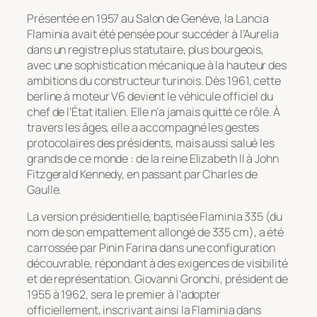
Présentée en 1957 au Salon de Genève, la Lancia
Flaminia avait été pensée pour succéder à l’Aurelia
dans un registre plus statutaire, plus bourgeois,
avec une sophistication mécanique à la hauteur des
ambitions du constructeur turinois. Dès 1961, cette
berline à moteur V6 devient le véhicule officiel du
chef de l’État italien. Elle n’a jamais quitté ce rôle. À
travers les âges, elle a accompagné les gestes
protocolaires des présidents, mais aussi salué les
grands de ce monde : de la reine Elizabeth II à John
Fitzgerald Kennedy, en passant par Charles de
Gaulle.
La version présidentielle, baptisée Flaminia 335 (du
nom de son empattement allongé de 335 cm), a été
carrossée par Pinin Farina dans une configuration
découvrable, répondant à des exigences de visibilité
et de représentation. Giovanni Gronchi, président de
1955 à 1962, sera le premier à l’adopter
officiellement, inscrivant ainsi la Flaminia dans