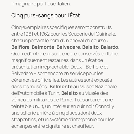
l’imaginaire politique italien.
Cinq purs-sangs pour l’État
Cinq exemplaires spécifiques seront construits
entre 1961 et 1962 pour les
Scuderie del Quirinale
,
chacun portant le nom d’un cheval de course :
Belfiore
,
Belmonte
,
Belvedere
,
Belsito
,
Baiardo
.
Quatre d’entre eux sont encore conservés en Italie,
magnifiquement restaurés, dans un état de
présentation irréprochable. Deux – Belfiore et
Belvedere – sont encore en service pour les
cérémonies officielles. Les autres sont exposés
dans les musées :
Belmonte
au Museo Nazionale
dell’Automobile à Turin,
Belsito
au Musée des
véhicules militaires de Rome. Tous arborent une
teinte bleu nuit, un intérieur en cuir noir Connolly,
une sellerie arrière à cinq places dont deux
strapontins, et un système d’interphonie pour les
échanges entre dignitaire et chauffeur.