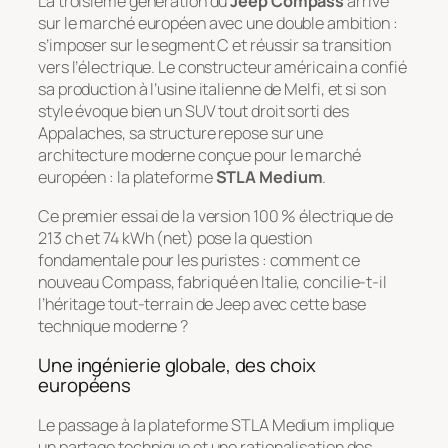
La troisième génération du
Jeep Compass
arrive
sur le marché européen avec une double ambition :
s’imposer sur le segment C et réussir sa transition
vers l’électrique. Le constructeur américain a confié
sa production à l’usine italienne de Melfi, et si son
style évoque bien un SUV tout droit sorti des
Appalaches, sa structure repose sur une
architecture moderne conçue pour le marché
européen : la plateforme
STLA Medium
.
Ce premier essai de la version 100 % électrique de
213 ch et 74 kWh (net) pose la question
fondamentale pour les puristes : comment ce
nouveau Compass, fabriqué en Italie, concilie-t-il
l’héritage tout-terrain de Jeep avec cette base
technique moderne ?
Une ingénierie globale, des choix
européens
Le passage à la plateforme STLA Medium implique
un partage technique et une rationalisation des