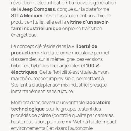
révolution : l’électrification. La nouvelle génération
de la
Jeep Compass
, conçue sur la plateforme
STLA Medium
, n’est plus seulement un véhicule
produit en Italie ; elle est la
vitrine d’un savoir-
faire industriel unique
en pleine transition
énergétique.
Le concept clé réside dans la
« liberté de
production »
: la plateforme modulaire permet
d’assembler, sur la même ligne, des versions
hybrides, hybrides rechargeables et
100 %
électriques
. Cette flexibilité est vitale dans un
marché européen imprévisible, permettant à
Stellantis d’adapter son
mix
industriel presque
instantanément, sans rupture.
Melfi est donc devenue un véritable
laboratoire
technologique
pour le groupe, testant des
procédés de pointe (contrôle qualité par caméras
haute résolution, peinture « 4-Wet » à faible impact
environnemental) et visant l’autonomie