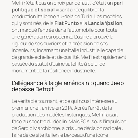
Melfi n’était pas un choix par défaut ; c’était un
pari
politique et social
visant à rééquilibrer la
production italienne au-delà de Turin. Les modèles
qui y sont nés, de la
Fiat Punto
à la
Lancia Ypsilon
,
ont marqué l’entrée dans l’automobile pour toute
une génération européenne. L’usine a prouvé la
rigueur de ses ouvriers et la précision de ses
ingénieurs, incarnant une Italie industrielle capable
de grande échelle et de qualité. Melfi est rapidement
passée du statut d’usine satellite à celui de
monument de la résilience industrielle.
L’allégeance à l’aigle américain : quand Jeep
dépasse Détroit
Le véritable tournant, et ce qui nous intéresse au
premier chef, arrive en 2014. Après l’arrêt de la
production des modèles historiques, Melfi faisait
face au spectre du déclin. Mais FCA, sous l’impulsion
de Sergio Marchionne, a pris une décision radicale :
faire de ce site italien le berceau d’une icône