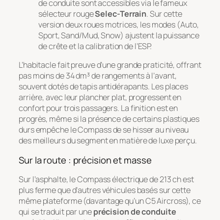
de conduite sont accessibles via le fameux
sélecteur rouge
Selec-Terrain
. Sur cette
version deux roues motrices, les modes (Auto,
Sport, Sand/Mud, Snow) ajustent la puissance
de crête et la calibration de l’ESP.
L’habitacle fait preuve d’une grande praticité, offrant
pas moins de 34 dm³ de rangements à l’avant,
souvent dotés de tapis antidérapants. Les places
arrière, avec leur plancher plat, progressent en
confort pour trois passagers. La finition est en
progrès, même si la présence de certains plastiques
durs empêche le Compass de se hisser au niveau
des meilleurs du segment en matière de luxe perçu.
Sur la route : précision et masse
Sur l’asphalte, le Compass électrique de 213 ch est
plus ferme que d’autres véhicules basés sur cette
même plateforme (davantage qu’un C5 Aircross), ce
qui se traduit par une
précision de conduite