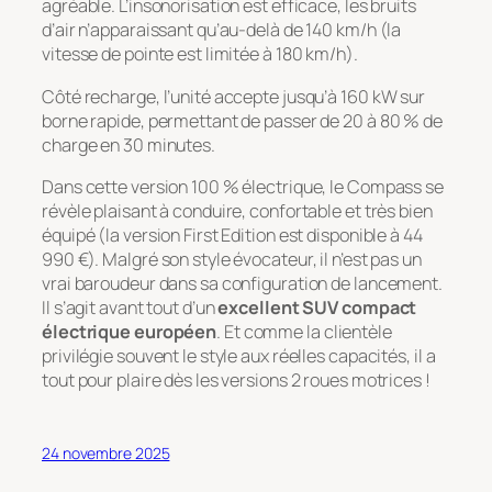
agréable. L’insonorisation est efficace, les bruits
d’air n’apparaissant qu’au-delà de 140 km/h (la
vitesse de pointe est limitée à 180 km/h).
Côté recharge, l’unité accepte jusqu’à 160 kW sur
borne rapide, permettant de passer de 20 à 80 % de
charge en 30 minutes.
Dans cette version 100 % électrique, le Compass se
révèle plaisant à conduire, confortable et très bien
équipé (la version First Edition est disponible à 44
990 €). Malgré son style évocateur, il n’est pas un
vrai baroudeur dans sa configuration de lancement.
Il s’agit avant tout d’un
excellent SUV compact
électrique européen
. Et comme la clientèle
privilégie souvent le style aux réelles capacités, il a
tout pour plaire dès les versions 2 roues motrices !
24 novembre 2025