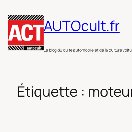
Aller
au
AUTOcult.fr
contenu
Le blog du culte automobile et de la culture voitu
Étiquette :
moteu