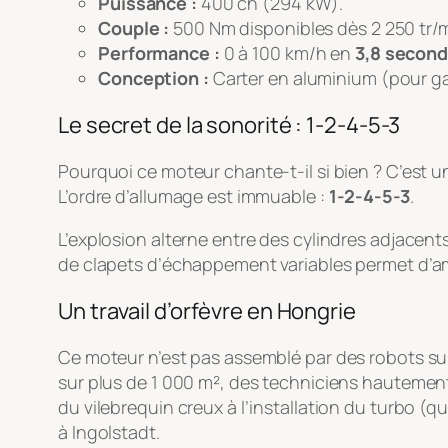
Puissance :
400 ch (294 kW).
Couple :
500 Nm disponibles dès 2 250 tr/m
Performance :
0 à 100 km/h en
3,8 secon
Conception :
Carter en aluminium (pour ga
Le secret de la sonorité : 1-2-4-5-3
Pourquoi ce moteur chante-t-il si bien ? C’est 
L’ordre d’allumage est immuable :
1-2-4-5-3
.
L’explosion alterne entre des cylindres adjacents
de clapets d’échappement variables permet d’amp
Un travail d’orfèvre en Hongrie
Ce moteur n’est pas assemblé par des robots sur
sur plus de 1 000 m², des techniciens hauteme
du vilebrequin creux à l’installation du turbo (qui
à Ingolstadt.