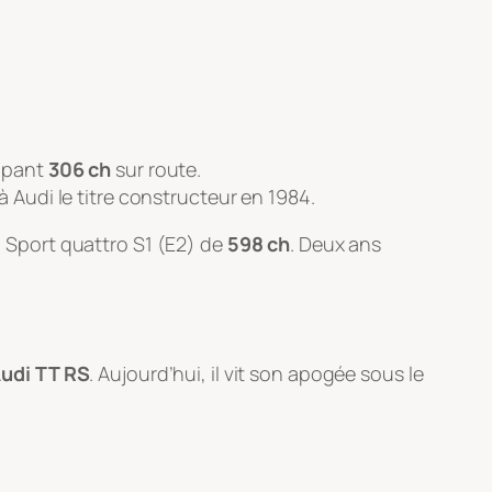
oppant
306 ch
sur route.
 à Audi le titre constructeur en 1984.
 Sport quattro S1 (E2) de
598 ch
. Deux ans
udi TT RS
. Aujourd’hui, il vit son apogée sous le