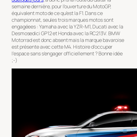
semaine dernière, pour l’ouverture du MotoGP,
équivalent moto de ce qu’est la F1. Dans ce
championnat, seules trois marques motos sont
engagéees : Yamaha avec la YZR-M1, Ducati avec la
Desmosedici GP12 et Honda avec la RC213V. BMW
Motorrad est donc absent mais la marque bavaroise
est présente avec cette M4. Histoire d’occuper
l’espace sans s’engager officiellement ? Bonne idée
;-)