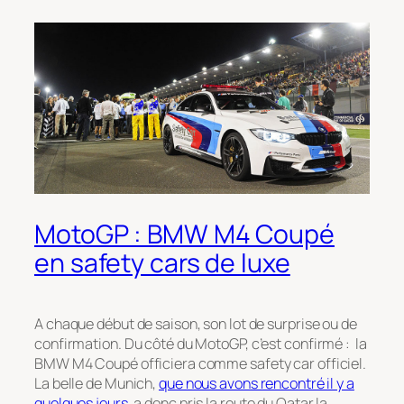
MotoGP : BMW M4 Coupé
en safety cars de luxe
A chaque début de saison, son lot de surprise ou de
confirmation. Du côté du MotoGP, c’est confirmé : la
BMW M4 Coupé officiera comme safety car officiel.
La belle de Munich,
que nous avons rencontré il y a
quelques jours
, a donc pris la route du Qatar la