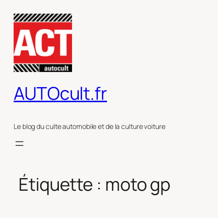
Aller
au
contenu
AUTOcult.fr
Le blog du culte automobile et de la culture voiture
Étiquette :
moto gp