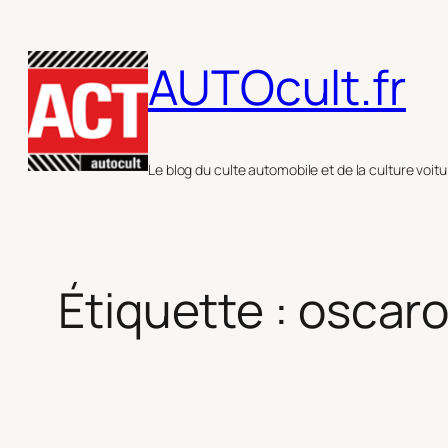
Aller
au
AUTOcult.fr
contenu
Le blog du culte automobile et de la culture voitu
Étiquette :
oscar