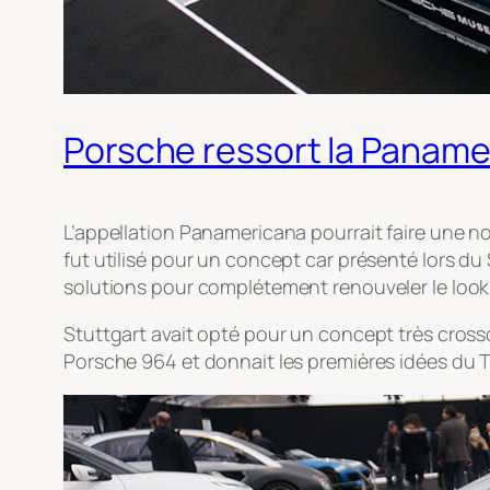
Porsche ressort la Paname
L’appellation Panamericana pourrait faire une 
fut utilisé pour un concept car présenté lors du 
solutions pour complétement renouveler le look 
Stuttgart avait opté pour un concept très crosso
Porsche 964 et donnait les premières idées du 