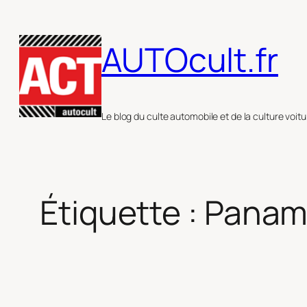
Aller
au
AUTOcult.fr
contenu
Le blog du culte automobile et de la culture voitu
Étiquette :
Panam