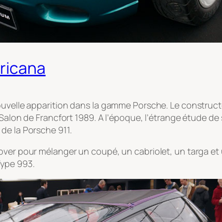
ricana
nouvelle apparition dans la gamme Porsche. Le construc
Salon de Francfort 1989. A l’époque, l’étrange étude de 
de la Porsche 911.
ver pour mélanger un coupé, un cabriolet, un targa et u
Type 993.