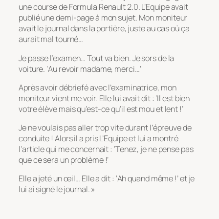
une course de Formula Renault 2.0. L’Equipe avait
publié une demi-page à mon sujet. Mon moniteur
avait le journal dans la portière, juste au cas où ça
aurait mal tourné…
Je passe l’examen… Tout va bien. Je sors de la
voiture. ‘Au revoir madame, merci…’
Après avoir débriefé avec l’examinatrice, mon
moniteur vient me voir. Elle lui avait dit : ‘Il est bien
votre élève mais qu’est-ce qu’il est mou et lent !’
Je ne voulais pas aller trop vite durant l’épreuve de
conduite ! Alors il a pris L’Equipe et lui a montré
l’article qui me concernait : ‘Tenez, je ne pense pas
que ce sera un problème !’
Elle a jeté un œil… Elle a dit : ‘Ah quand même !’ et je
lui ai signé le journal. »