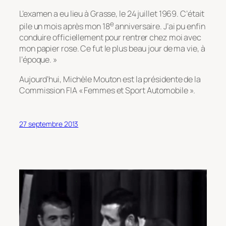
L’examen a eu lieu à Grasse, le 24 juillet 1969. C’était
e
pile un mois après mon 18
anniversaire. J’ai pu enfin
conduire officiellement pour rentrer chez moi avec
mon papier rose. Ce fut le plus beau jour de ma vie, à
l’époque. »
Aujourd’hui, Michèle Mouton est la présidente de la
Commission FIA « Femmes et Sport Automobile ».
27 septembre 2013