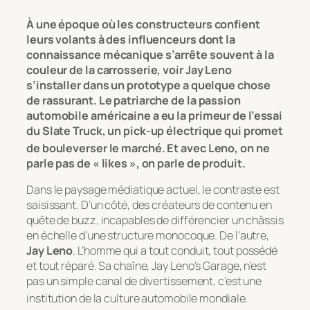
À une époque où les constructeurs confient
leurs volants à des influenceurs dont la
connaissance mécanique s’arrête souvent à la
couleur de la carrosserie, voir Jay Leno
s’installer dans un prototype a quelque chose
de rassurant. Le patriarche de la passion
automobile américaine a eu la primeur de l’essai
du Slate Truck, un pick-up électrique qui promet
de bouleverser le marché.
Et avec Leno, on ne
parle pas de « likes », on parle de produit.
Dans le paysage médiatique actuel, le contraste est
saisissant. D’un côté, des créateurs de contenu en
quête de buzz, incapables de différencier un châssis
en échelle d’une structure monocoque. De l’autre,
Jay Leno
. L’homme qui a tout conduit, tout possédé
et tout réparé. Sa chaîne,
Jay Leno’s Garage
, n’est
pas un simple canal de divertissement, c’est une
institution de la culture automobile mondiale.