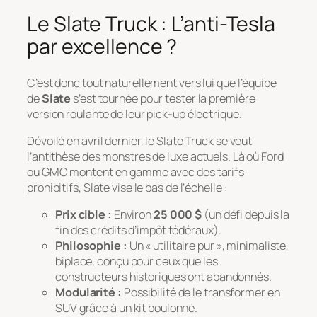
Le Slate Truck : L’anti-Tesla
par excellence ?
C’est donc tout naturellement vers lui que l’équipe
de
Slate
s’est tournée pour tester la première
version roulante de leur pick-up électrique.
Dévoilé en avril dernier, le Slate Truck se veut
l’antithèse des monstres de luxe actuels. Là où Ford
ou GMC montent en gamme avec des tarifs
prohibitifs, Slate vise le bas de l’échelle :
Prix cible :
Environ
25 000 $
(un défi depuis la
fin des crédits d’impôt fédéraux).
Philosophie :
Un « utilitaire pur », minimaliste,
biplace, conçu pour ceux que les
constructeurs historiques ont abandonnés.
Modularité :
Possibilité de le transformer en
SUV grâce à un kit boulonné.