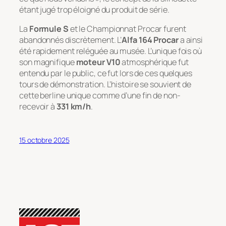
étant jugé trop éloigné du produit de série.
La
Formule S
et le Championnat Procar furent
abandonnés discrètement. L’
Alfa 164 Procar
a ainsi
été rapidement reléguée au musée. L’unique fois où
son magnifique
moteur V10
atmosphérique fut
entendu par le public, ce fut lors de ces quelques
tours de démonstration. L’histoire se souvient de
cette berline unique comme d’une fin de non-
recevoir à
331 km/h
.
15 octobre 2025