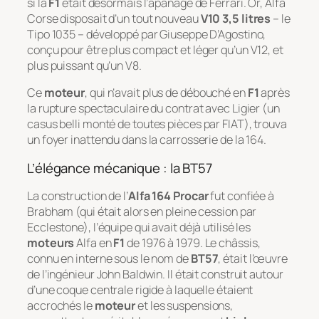
si la
F1
était désormais l’apanage de Ferrari. Or, Alfa
Corse disposait d’un tout nouveau
V10 3,5 litres
– le
Tipo 1035 – développé par Giuseppe D’Agostino,
conçu pour être plus compact et léger qu’un V12, et
plus puissant qu’un V8.
Ce
moteur
, qui n’avait plus de débouché en
F1
après
la rupture spectaculaire du contrat avec Ligier (un
casus belli
monté de toutes pièces par FIAT), trouva
un foyer inattendu dans la carrosserie de la 164.
L’élégance mécanique : la BT57
La construction de l’
Alfa 164 Procar
fut confiée à
Brabham (qui était alors en pleine cession par
Ecclestone), l’équipe qui avait déjà utilisé les
moteurs
Alfa en
F1
de 1976 à 1979. Le châssis,
connu en interne sous le nom de
BT57
, était l’œuvre
de l’ingénieur John Baldwin. Il était construit autour
d’une coque centrale rigide à laquelle étaient
accrochés le
moteur
et les suspensions,