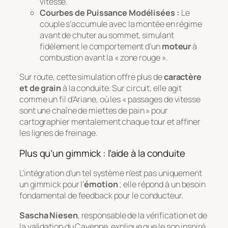
vitesse.
Courbes de Puissance Modélisées :
Le
couple s’accumule avec la montée en régime
avant de chuter au sommet, simulant
fidèlement le comportement d’un
moteur
à
combustion avant la « zone rouge ».
Sur route, cette simulation offre plus de
caractère
et de grain
à la conduite. Sur circuit, elle agit
comme un fil d’Ariane, où les « passages de vitesse
sont une chaîne de miettes de pain » pour
cartographier mentalement chaque tour et affiner
les lignes de freinage.
Plus qu’un gimmick : l’aide à la conduite
L’intégration d’un tel système n’est pas uniquement
un
gimmick
pour l’
émotion
; elle répond à un besoin
fondamental de feedback pour le conducteur.
Sascha Niesen
, responsable de la vérification et de
la validation du Cayenne, explique que le son inspiré