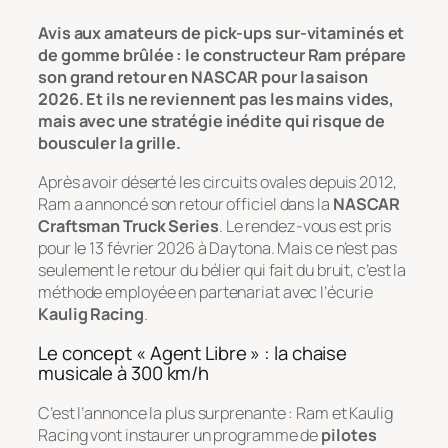
Avis aux amateurs de pick-ups sur-vitaminés et
de gomme brûlée : le constructeur Ram prépare
son grand retour en NASCAR pour la saison
2026. Et ils ne reviennent pas les mains vides,
mais avec une stratégie inédite qui risque de
bousculer la grille.
Après avoir déserté les circuits ovales depuis 2012,
Ram a annoncé son retour officiel dans la
NASCAR
Craftsman Truck Series
. Le rendez-vous est pris
pour le 13 février 2026 à Daytona. Mais ce n’est pas
seulement le retour du bélier qui fait du bruit, c’est la
méthode employée en partenariat avec l’écurie
Kaulig Racing
.
Le concept « Agent Libre » : la chaise
musicale à 300 km/h
C’est l’annonce la plus surprenante : Ram et Kaulig
Racing vont instaurer un programme de
pilotes