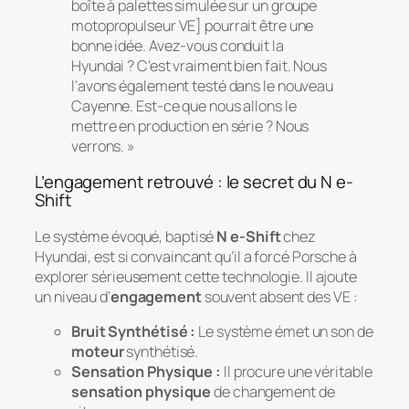
boîte à palettes simulée sur un groupe
motopropulseur VE] pourrait être une
bonne idée. Avez-vous conduit la
Hyundai ? C’est vraiment bien fait. Nous
l’avons également testé dans le nouveau
Cayenne. Est-ce que nous allons le
mettre en production en série ? Nous
verrons. »
L’engagement retrouvé : le secret du N e-
Shift
Le système évoqué, baptisé
N e-Shift
chez
Hyundai, est si convaincant qu’il a forcé Porsche à
explorer sérieusement cette technologie. Il ajoute
un niveau d’
engagement
souvent absent des VE :
Bruit Synthétisé :
Le système émet un son de
moteur
synthétisé.
Sensation Physique :
Il procure une véritable
sensation physique
de changement de