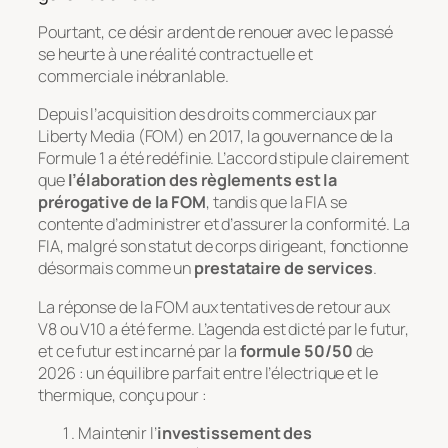
Pourtant, ce désir ardent de renouer avec le passé
se heurte à une réalité contractuelle et
commerciale inébranlable.
Depuis l’acquisition des droits commerciaux par
Liberty Media (FOM) en 2017, la gouvernance de la
Formule 1 a été redéfinie. L’accord stipule clairement
que
l’élaboration des règlements est la
prérogative de la FOM
, tandis que la FIA se
contente d’administrer et d’assurer la conformité. La
FIA, malgré son statut de corps dirigeant, fonctionne
désormais comme un
prestataire de services
.
La réponse de la FOM aux tentatives de retour aux
V8 ou V10 a été ferme. L’agenda est dicté par le futur,
et ce futur est incarné par la
formule 50/50
de
2026 : un équilibre parfait entre l’électrique et le
thermique, conçu pour :
Maintenir l’
investissement des