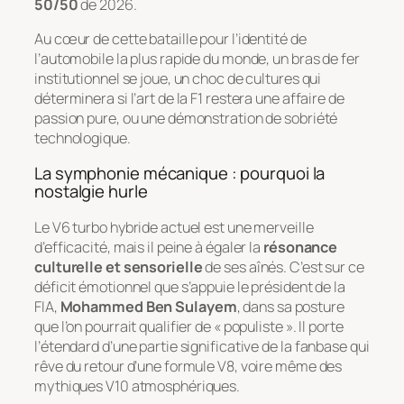
50/50
de 2026.
Au cœur de cette bataille pour l’identité de
l’automobile la plus rapide du monde, un bras de fer
institutionnel se joue, un choc de cultures qui
déterminera si l’art de la F1 restera une affaire de
passion pure, ou une démonstration de sobriété
technologique.
La symphonie mécanique : pourquoi la
nostalgie hurle
Le V6 turbo hybride actuel est une merveille
d’efficacité, mais il peine à égaler la
résonance
culturelle et sensorielle
de ses aînés. C’est sur ce
déficit émotionnel que s’appuie le président de la
FIA,
Mohammed Ben Sulayem
, dans sa posture
que l’on pourrait qualifier de « populiste ». Il porte
l’étendard d’une partie significative de la
fanbase
qui
rêve du retour d’une formule V8, voire même des
mythiques V10 atmosphériques.