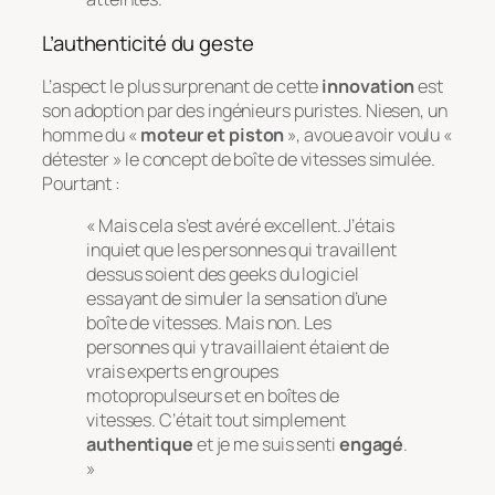
L’authenticité du geste
L’aspect le plus surprenant de cette
innovation
est
son adoption par des ingénieurs puristes. Niesen, un
homme du «
moteur et piston
», avoue avoir voulu «
détester » le concept de boîte de vitesses simulée.
Pourtant :
« Mais cela s’est avéré excellent. J’étais
inquiet que les personnes qui travaillent
dessus soient des
geeks
du logiciel
essayant de simuler la sensation d’une
boîte de vitesses. Mais non. Les
personnes qui y travaillaient étaient de
vrais experts en groupes
motopropulseurs et en boîtes de
vitesses. C’était tout simplement
authentique
et je me suis senti
engagé
.
»