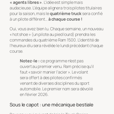
« agents libres »
. L’idée est simple mais
audacieuse. L’équipe alignera trois pilotes titulaires
pour la saison, mais le
quatrième truck
sera confié
à un pilote différent…
à chaque course !
Oui, vous avez bien lu. Chaque semaine, un nouveau
« hot shoe » (un pilote au pied lourd) prendra les
commandes du quatrième Ram 1500. L’identité de
l’heureux élu sera révélée le lundi précédant chaque
course.
Notez-le :
ce programme n’est pas
ouvert au premier venu. Ram précise qu’il
faut « savoir manier l’acier ». Le volant
sera offert à des pilotes confirmés
venant de diverses disciplines du sport
automobile. Le premier nom sera dévoilé
en février 2026.
Sous le capot : une mécanique bestiale