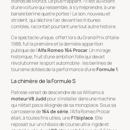
stands de Monza. Le plus frappant ? Il est au volant
d’une voiture qui ressemble, à s’y méprendre, à une
banale berline quatre portes ! Le son, nouveau et
strident, qui déchire l’air devant les tribunes
combles, racontait pourtant une tout autre histoire.
Ce spectacle unique, offert lors du Grand Prix d’Italie
1988, fut la première et la dernière apparition
publique de l’
Alfa Romeo 164 Procar
. Un mirage
historique, fruit d’une ambition folle qui devait
révolutionner le sport automobile : les berlines de
tourisme dotées de la performance d’une
Formule 1
.
La chimère de la Formule S
Patrese venait de descendre de sa Williams à
moteur V8 Judd
pour s’installer dans une machine
qui n’était pas si éloignée de sa monoplace. Sous sa
carrosserie de
164 de série
, l’Alfa Romeo Procar
était, à toutes fins utiles, une
F1 biplace
. Elle
reposait sur un châssis de course ultra-rigide et