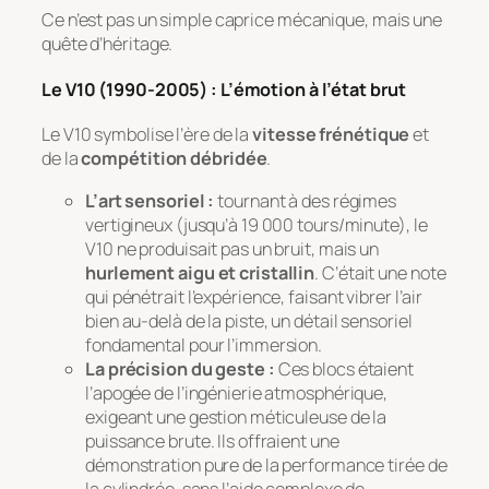
Ce n’est pas un simple caprice mécanique, mais une
quête d’héritage.
Le V10 (1990-2005) : L’émotion à l’état brut
Le V10 symbolise l’ère de la
vitesse frénétique
et
de la
compétition débridée
.
L’art sensoriel :
tournant à des régimes
vertigineux (jusqu’à 19 000 tours/minute), le
V10 ne produisait pas un bruit, mais un
hurlement aigu et cristallin
. C’était une note
qui pénétrait l’expérience, faisant vibrer l’air
bien au-delà de la piste, un détail sensoriel
fondamental pour l’immersion.
La précision du geste :
Ces blocs étaient
l’apogée de l’ingénierie atmosphérique,
exigeant une gestion méticuleuse de la
puissance brute. Ils offraient une
démonstration pure de la performance tirée de
la cylindrée, sans l’aide complexe de