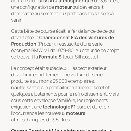
abritait surtout un
V10 atmosphérique
de 3,5 litres,
une configuration de
moteur
qui deviendrait
dominante au sommet du sport dans les saisons à
venir.
Cette bête de course était le fer de lance de ce qui
devait être le
Championnat FIA des Voitures de
Production
(Procar), ressuscité d’une série
éponyme BMW M1 de 1979-80. Au cœur de ce projet
se trouvait la
Formule S
(pour
Silhouette
).
Le concept était audacieux : l’aspect extérieur
devait imiter fidèlement une voiture de série
produite à au moins 25 000 exemplaires,
n’autorisant qu’un petit aileron arrière discret et
quelques ajustements pour le refroidissement. Mais
sous cette enveloppe familière, les règlements
exigeaient une
technologie F1
pure et dure, en
l’occurrence les nouveaux
moteurs
atmosphériques de 3,5 litres.