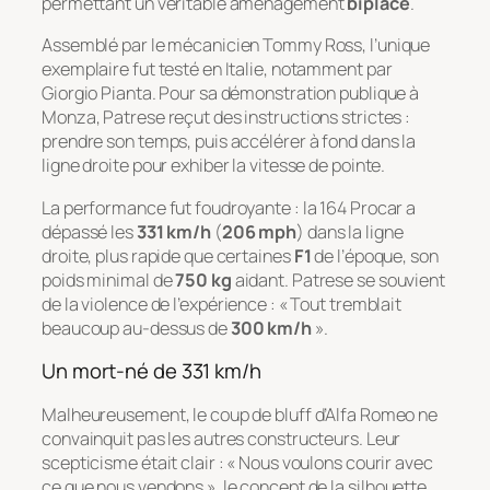
permettant un véritable aménagement
biplace
.
Assemblé par le mécanicien Tommy Ross, l’unique
exemplaire fut testé en Italie, notamment par
Giorgio Pianta. Pour sa démonstration publique à
Monza, Patrese reçut des instructions strictes :
prendre son temps, puis accélérer à fond dans la
ligne droite pour exhiber la vitesse de pointe.
La performance fut foudroyante : la 164 Procar a
dépassé les
331 km/h
(
206 mph
) dans la ligne
droite, plus rapide que certaines
F1
de l’époque, son
poids minimal de
750 kg
aidant. Patrese se souvient
de la violence de l’expérience : « Tout tremblait
beaucoup au-dessus de
300 km/h
».
Un mort-né de 331 km/h
Malheureusement, le coup de bluff d’Alfa Romeo ne
convainquit pas les autres constructeurs. Leur
scepticisme était clair : « Nous voulons courir avec
ce que nous vendons », le concept de la
silhouette