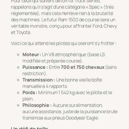
Pour ceux qui suivent de loin la Truck Series,
rappelons qu’il s’agit d’une catégorie « Spec » (très
réglementée), mais cela n’enlève rien à la brutalité
des machines. Le futur Ram 1500 de course sera un
véritable monstre, conçu pour affronter Ford, Chevy
et Toyota.
Voici ce qui attend les pilotes qui oseront s’y frotter :
Moteur :
Un V8 atmosphérique (base LS
modifiée et préparée course).
Puissance :
Entre
700 et 750 chevaux
(sans
restriction).
Transmission :
Une bonne vieille boîte
manuelle à 4 rapports.
Poids :
Minimum 1 542 kg avec le pilote et le
plein.
Philosophie :
Aucune suralimentation,
aucune assistance, juste de la puissance brute
transmise aux pneus Goodyear Eagle.