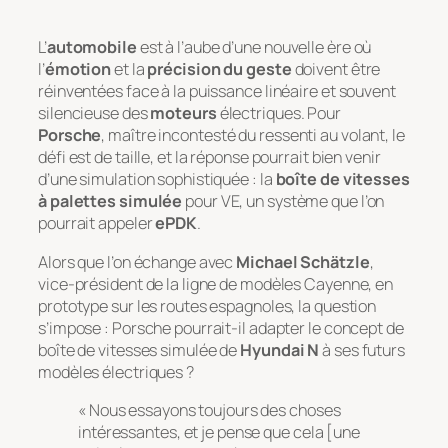
L’
automobile
est à l’aube d’une nouvelle ère où
l’
émotion
et la
précision du geste
doivent être
réinventées face à la puissance linéaire et souvent
silencieuse des
moteurs
électriques. Pour
Porsche
, maître incontesté du
ressenti
au volant, le
défi est de taille, et la réponse pourrait bien venir
d’une simulation sophistiquée : la
boîte de vitesses
à palettes simulée
pour VE, un système que l’on
pourrait appeler
ePDK
.
Alors que l’on échange avec
Michael Schätzle
,
vice-président de la ligne de modèles Cayenne, en
prototype sur les routes espagnoles, la question
s’impose : Porsche pourrait-il adapter le concept de
boîte de vitesses simulée de
Hyundai N
à ses futurs
modèles électriques ?
« Nous essayons toujours des choses
intéressantes, et je pense que cela [une