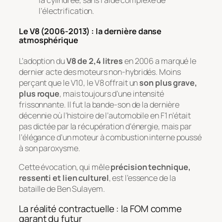
l’électrification.
Le V8 (2006-2013) : la dernière danse
atmosphérique
L’adoption du
V8 de 2,4 litres
en 2006 a marqué le
dernier acte des moteurs non-hybridés. Moins
perçant que le V10, le V8 offrait un
son plus grave,
plus roque
, mais toujours d’une intensité
frissonnante. Il fut la bande-son de la dernière
décennie où l’histoire de l’automobile en F1 n’était
pas dictée par la récupération d’énergie, mais par
l’élégance d’un moteur à combustion interne poussé
à son paroxysme.
Cette évocation, qui mêle
précision technique,
ressenti et lien culturel
, est l’essence de la
bataille de Ben Sulayem.
La réalité contractuelle : la FOM comme
garant du futur