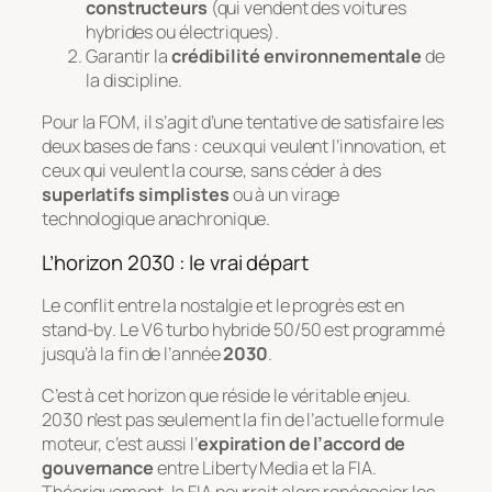
constructeurs
(qui vendent des voitures
hybrides ou électriques).
Garantir la
crédibilité environnementale
de
la discipline.
Pour la FOM, il s’agit d’une tentative de satisfaire les
deux bases de fans : ceux qui veulent l’innovation, et
ceux qui veulent la course, sans céder à des
superlatifs simplistes
ou à un virage
technologique anachronique.
L’horizon 2030 : le vrai départ
Le conflit entre la nostalgie et le progrès est en
stand-by
. Le V6 turbo hybride 50/50 est programmé
jusqu’à la fin de l’année
2030
.
C’est à cet horizon que réside le véritable enjeu.
2030 n’est pas seulement la fin de l’actuelle formule
moteur, c’est aussi l’
expiration de l’accord de
gouvernance
entre Liberty Media et la FIA.