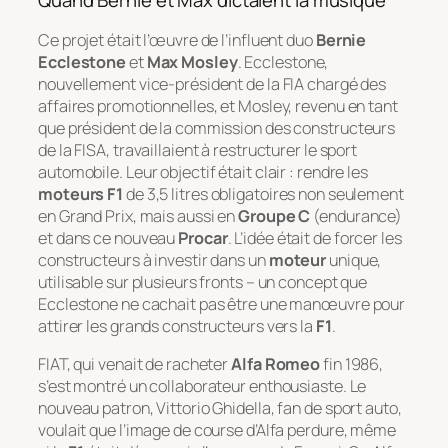
Quand Bernie et Max dictaient la musique
Ce projet était l’œuvre de l’influent duo
Bernie
Ecclestone
et
Max Mosley
. Ecclestone,
nouvellement vice-président de la FIA chargé des
affaires promotionnelles, et Mosley, revenu en tant
que président de la commission des constructeurs
de la FISA, travaillaient à restructurer le sport
automobile. Leur objectif était clair : rendre les
moteurs F1
de 3,5 litres obligatoires non seulement
en Grand Prix, mais aussi en
Groupe C
(endurance)
et dans ce nouveau
Procar
. L’idée était de forcer les
constructeurs à investir dans un
moteur
unique,
utilisable sur plusieurs fronts – un concept que
Ecclestone ne cachait pas être une manœuvre pour
attirer les grands constructeurs vers la
F1
.
FIAT, qui venait de racheter
Alfa Romeo
fin 1986,
s’est montré un collaborateur enthousiaste. Le
nouveau patron, Vittorio Ghidella, fan de sport auto,
voulait que l’image de course d’Alfa perdure, même