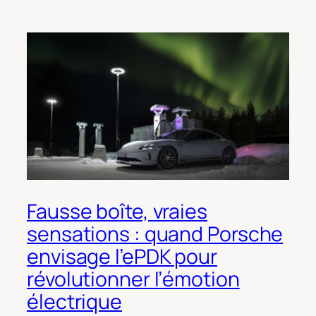
Fausse boîte, vraies
sensations : quand Porsche
envisage l’ePDK pour
révolutionner l’émotion
électrique