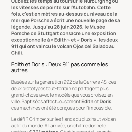
Oubliez les temps au tour sur le Nürburgring ou
les vitesses de pointe sur l’Autobahn. Cette
fois, c’est en mètres au-dessus du niveau de la
mer que Porsche a écrit une nouvelle page de sa
légende. Jusqu’au 28 juin 2026, le Musée
Porsche de Stuttgart consacre une exposition
exceptionnelle à « Edith » et « Doris », les deux
911 qui ont vaincu le volcan Ojos del Salado au
Chili.
Edith et Doris : Deux 911 pas comme les
autres
Basées sur la génération 992 de la Carrera 4S, ces
deux prototypes tout-terrain ne partagent plus
grand-chose avec le modèle que vous croisez en
ville. Baptisées affectueusement
Edith
et
Doris
,
ces machines ont été conçues pour l’impossible.
Le défi ? Grimper sur les flancs du plus haut volcan
actif du monde. À l’arrivée, un chiffre donne le
vertige :
6 721 mètres
. C’est le record du monde