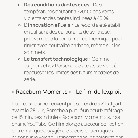
Des conditions dantesques :
Des
températures chutant à -20°C, des vents
violents et des pentes inclinées à 40 %.
L’innovation eFuels :
Le record a été établi
en utilisant des carburants de synthèse,
prouvant que la performance thermique peut
rimer avec neutralité carbone, même sur les
sommets.
Le transfert technologique :
Comme
toujours chez Porsche, ces tests servent à
repousser les limites des futurs modèles de
série.
« Raceborn Moments » : Le film de l’exploit
Pour ceux qui ne peuvent pas se rendre à Stuttgart
avant le 28 juin, Porsche a publié un court-métrage
de 15 minutes intitulé
« Raceborn Moment »
sur sa
chaîne YouTube. Ce film plonge au cœur de l’action,
entre manque d’oxygène et décisions critiques
prises sur le volcan. Il s’inscrit dans les célébrations