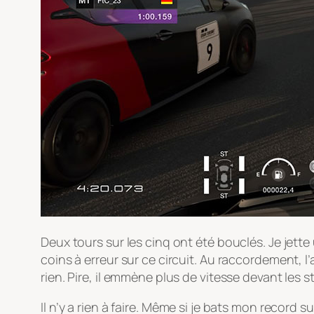
Deux tours sur les cinq ont été bouclés. Je jette un
coins à erreur sur ce circuit. Au raccordement, l
rien. Pire, il emmène plus de vitesse devant les s
Il n’y a rien à faire. Même si je bats mon record su