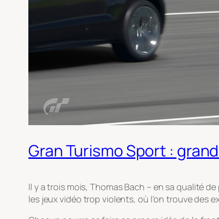
Gran Turismo Sport : gran
Il y a trois mois, Thomas Bach – en sa qualité de
les jeux vidéo trop violents, où l’on trouve des e