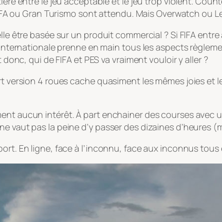
ière entre le jeu acceptable et le jeu trop violent. Count
, FIFA ou Gran Turismo sont attendu. Mais Overwatch ou L
lle être basée sur un produit commercial ? Si FIFA entre
n internationale prenne en main tous les aspects règleme
 donc, qui de FIFA et PES va vraiment vouloir y aller ?
ort version 4 roues cache quasiment les mêmes joies et
ment aucun intérêt. À part enchainer des courses avec 
e vaut pas la peine d’y passer des dizaines d’heures (m
ort. En ligne, face à l’inconnu, face aux inconnus tous