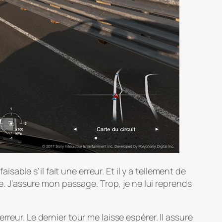
isable s’il fait une erreur. Et il y a tellement de
ce. J’assure mon passage. Trop, je ne lui reprends
 erreur. Le dernier tour me laisse espérer. Il assure