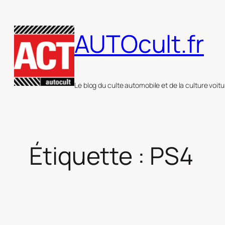
Aller
au
AUTOcult.fr
contenu
Le blog du culte automobile et de la culture voitu
Étiquette :
PS4