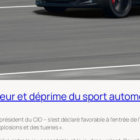
deur et déprime du sport autom
 président du CIO – s’est déclaré favorable à l’entrée d
xplosions et des tueries ».