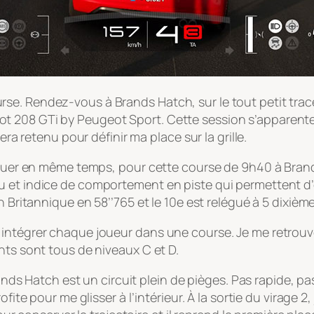
se. Rendez-vous à Brands Hatch, sur le tout petit trac
 208 GTi by Peugeot Sport. Cette session s’apparente à
era retenu pour définir ma place sur la grille.
à jouer en même temps, pour cette course de 9h40 à Bra
 et indice de comportement en piste qui permettent d’o
n Britannique en 58’’765 et le 10e est relégué à 5 dixième
intégrer chaque joueur dans une course. Je me retrouve
nts sont tous de niveaux C et D.
rands Hatch est un circuit plein de pièges. Pas rapide, pa
fite pour me glisser à l’intérieur. À la sortie du virage 2