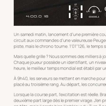
Un samedi matin, lancement d’une première cour
circuit aux commandes d’une valeureuse Peugeot
piste, mais le chrono tourne. 1’01’’126, le temps s
Mais quelle grille ? Nous sommes des milliers 
Chaque joueur possède un identifiant, un niveau
heure, le meilleur temps mondial est établi par u
À 9h40, les serveurs se mettent en marche pour 
placé au troisième rang. Au départ, les concurre
Lorsque la course part, l’excitation est réelle. B
deuxième part large dès le premier virage. J’en pro