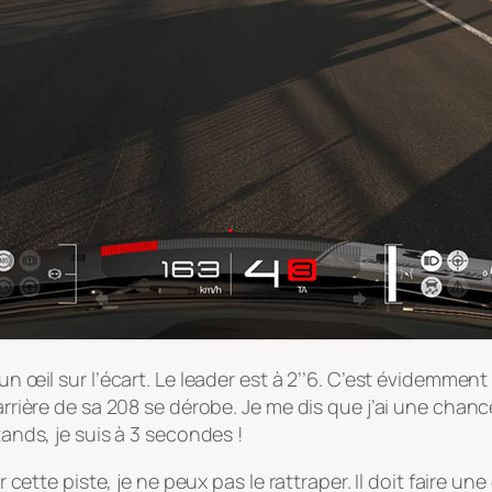
 œil sur l’écart. Le leader est à 2’’6. C’est évidemment fa
’arrière de sa 208 se dérobe. Je me dis que j’ai une chan
tands, je suis à 3 secondes !
r cette piste, je ne peux pas le rattraper. Il doit faire une