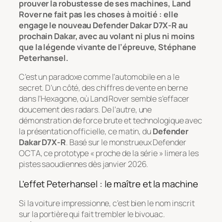
prouver la robustesse de ses machines, Land
Rover ne fait pas les choses à moitié : elle
engage le nouveau Defender Dakar D7X-R au
prochain Dakar, avec au volant ni plus ni moins
que la légende vivante de l’épreuve, Stéphane
Peterhansel.
C’est un paradoxe comme l’automobile en a le
secret. D’un côté, des chiffres de vente en berne
dans l’Hexagone, où Land Rover semble s’effacer
doucement des radars. De l’autre, une
démonstration de force brute et technologique avec
la présentation officielle, ce matin, du
Defender
Dakar D7X-R
. Basé sur le monstrueux Defender
OCTA, ce prototype « proche de la série » limera les
pistes saoudiennes dès janvier 2026.
L’effet Peterhansel : le maître et la machine
Si la voiture impressionne, c’est bien le nom inscrit
sur la portière qui fait trembler le bivouac.