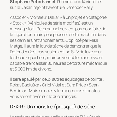
Stéphane Peterhansel
, l’homme aux 14 victoires
sur le Dakar, rejoint l’aventure Defender Rally.
Associer « Monsieur Dakar » à un projet en catégorie
« Stock » (véhicules de série modifiés) est un
message fort. Peterhansel ne vient pas pour faire de
la figuration, mais pour pousser cette machine dans
ses derniers retranchements. Copiloté par Mika
Metge, il aura la lourde tâche de démontrer que le
Defender n’est pas seulement un SUV de luxe pour
les beaux quartiers, mais un véritable franchisseur
capable d’encaisser 80 heures de torture mécanique
et 5 000 km de chrono.
Il sera épaulé par deux autres équipages de pointe :
Rokas Baciuška / Oriol Vidal et Sara Price / Sean
Berriman. Mais ne nous y trompons pas : tous les
yeux seront rivés sur le duo français.
D7X-R : Un monstre (presque) de série
Le règlement de la nouvelle catégorie FIA « Stock »