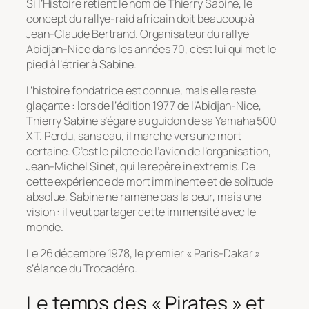
Si l’Histoire retient le nom de Thierry Sabine, le
concept du rallye-raid africain doit beaucoup à
Jean-Claude Bertrand. Organisateur du rallye
Abidjan-Nice dans les années 70, c’est lui qui met le
pied à l’étrier à Sabine.
L’histoire fondatrice est connue, mais elle reste
glaçante : lors de l’édition 1977 de l’Abidjan-Nice,
Thierry Sabine s’égare au guidon de sa Yamaha 500
XT. Perdu, sans eau, il marche vers une mort
certaine. C’est le pilote de l’avion de l’organisation,
Jean-Michel Sinet, qui le repère
in extremis
. De
cette expérience de mort imminente et de solitude
absolue, Sabine ne ramène pas la peur, mais une
vision : il veut partager cette immensité avec le
monde.
Le 26 décembre 1978, le premier « Paris-Dakar »
s’élance du Trocadéro.
Le temps des « Pirates » et