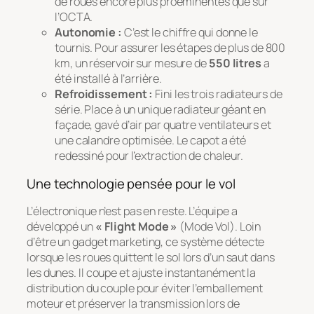
de roues encore plus proéminentes que sur
l’OCTA.
Autonomie :
C’est le chiffre qui donne le
tournis. Pour assurer les étapes de plus de 800
km, un réservoir sur mesure de
550 litres
a
été installé à l’arrière.
Refroidissement :
Fini les trois radiateurs de
série. Place à un unique radiateur géant en
façade, gavé d’air par quatre ventilateurs et
une calandre optimisée. Le capot a été
redessiné pour l’extraction de chaleur.
Une technologie pensée pour le vol
L’électronique n’est pas en reste. L’équipe a
développé un
« Flight Mode »
(Mode Vol). Loin
d’être un gadget marketing, ce système détecte
lorsque les roues quittent le sol lors d’un saut dans
les dunes. Il coupe et ajuste instantanément la
distribution du couple pour éviter l’emballement
moteur et préserver la transmission lors de