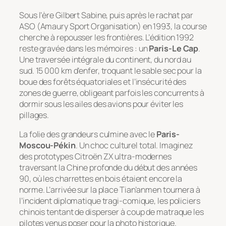
Sous l’ère Gilbert Sabine, puis après le rachat par
ASO (Amaury Sport Organisation) en 1993, la course
cherche à repousser les frontières. L’édition 1992
reste gravée dans les mémoires : un
Paris-Le Cap
.
Une traversée intégrale du continent, du nord au
sud. 15 000 km d’enfer, troquant le sable sec pour la
boue des forêts équatoriales et l’insécurité des
zones de guerre, obligeant parfois les concurrents à
dormir sous les ailes des avions pour éviter les
pillages.
La folie des grandeurs culmine avec le
Paris-
Moscou-Pékin
. Un choc culturel total. Imaginez
des prototypes Citroën ZX ultra-modernes
traversant la Chine profonde du début des années
90, où les charrettes en bois étaient encore la
norme. L’arrivée sur la place Tian’anmen tournera à
l’incident diplomatique tragi-comique, les policiers
chinois tentant de disperser à coup de matraque les
pilotes venus poser pour la photo historique.