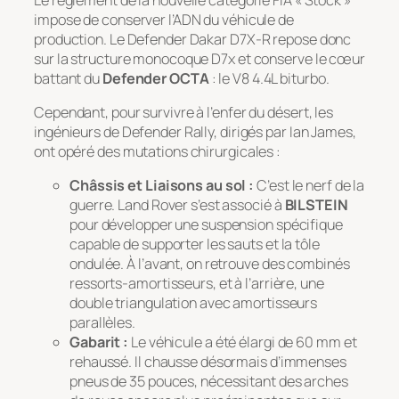
impose de conserver l’ADN du véhicule de
production. Le Defender Dakar D7X-R repose donc
sur la structure monocoque D7x et conserve le cœur
battant du
Defender OCTA
: le V8 4.4L biturbo.
Cependant, pour survivre à l’enfer du désert, les
ingénieurs de Defender Rally, dirigés par Ian James,
ont opéré des mutations chirurgicales :
Châssis et Liaisons au sol :
C’est le nerf de la
guerre. Land Rover s’est associé à
BILSTEIN
pour développer une suspension spécifique
capable de supporter les sauts et la tôle
ondulée. À l’avant, on retrouve des combinés
ressorts-amortisseurs, et à l’arrière, une
double triangulation avec amortisseurs
parallèles.
Gabarit :
Le véhicule a été élargi de 60 mm et
rehaussé. Il chausse désormais d’immenses
pneus de 35 pouces, nécessitant des arches