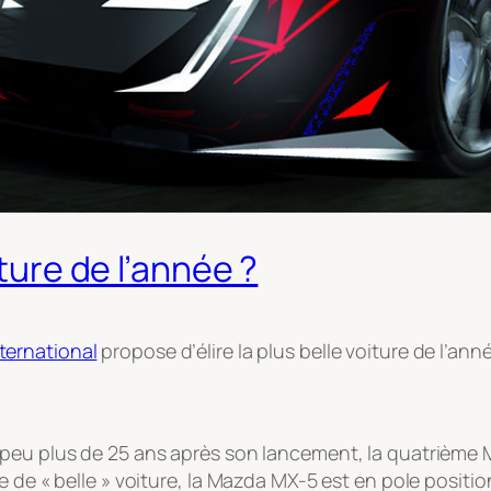
iture de l’année ?
ternational
propose d’élire la plus belle voiture de l’ann
peu plus de 25 ans après son lancement, la quatrième M
 de « belle » voiture, la Mazda MX-5 est en pole positio