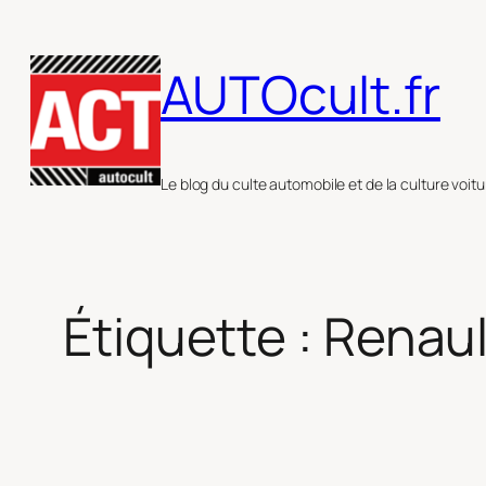
Aller
au
AUTOcult.fr
contenu
Le blog du culte automobile et de la culture voitu
Étiquette :
Renaul