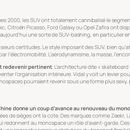
ées 2000, les SUV ont totalement cannibalisé le segmen
c, Citroën Picasso, Ford Galaxy ou Opel Zafira ont di
 a aujourd’hui une sorte de
SUV-bashing
, en particulier e
lusieurs certitudes. Le style imposant des SUV, bien qu
ar l’électromobilité. L’aérodynamisme, la masse, l’encom
 redevenir pertinent
. L’architecture dite « skateboard
er l’organisation intérieure. Vidal y voit un levier pou
onospaces pourraient revenir sous une forme plus sexy, p
Chine donne un coup d’avance au renouveau du mon
ngées de sièges ont la cote. Des marques comme Zeekr, L
qui redonnent au monospace un rôle d’avant-garde. Ces 