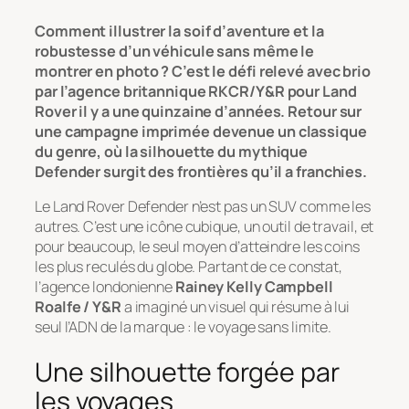
Comment illustrer la soif d’aventure et la
robustesse d’un véhicule sans même le
montrer en photo ? C’est le défi relevé avec brio
par l’agence britannique RKCR/Y&R pour Land
Rover il y a une quinzaine d’années. Retour sur
une campagne imprimée devenue un classique
du genre, où la silhouette du mythique
Defender surgit des frontières qu’il a franchies.
Le Land Rover Defender n’est pas un SUV comme les
autres. C’est une icône cubique, un outil de travail, et
pour beaucoup, le seul moyen d’atteindre les coins
les plus reculés du globe. Partant de ce constat,
l’agence londonienne
Rainey Kelly Campbell
Roalfe / Y&R
a imaginé un visuel qui résume à lui
seul l’ADN de la marque : le voyage sans limite.
Une silhouette forgée par
les voyages