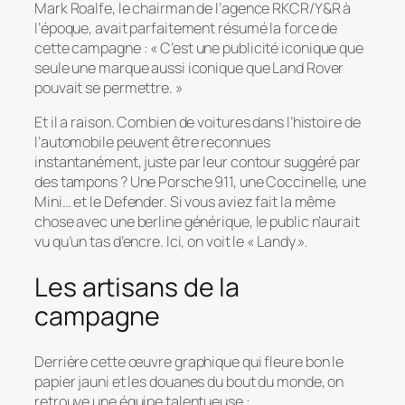
Mark Roalfe, le chairman de l’agence RKCR/Y&R à
l’époque, avait parfaitement résumé la force de
cette campagne :
« C’est une publicité iconique que
seule une marque aussi iconique que Land Rover
pouvait se permettre. »
Et il a raison. Combien de voitures dans l’histoire de
l’automobile peuvent être reconnues
instantanément, juste par leur contour suggéré par
des tampons ? Une Porsche 911, une Coccinelle, une
Mini… et le Defender. Si vous aviez fait la même
chose avec une berline générique, le public n’aurait
vu qu’un tas d’encre. Ici, on voit le « Landy ».
Les artisans de la
campagne
Derrière cette œuvre graphique qui fleure bon le
papier jauni et les douanes du bout du monde, on
retrouve une équipe talentueuse :