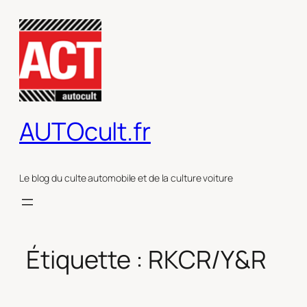
Aller
au
contenu
AUTOcult.fr
Le blog du culte automobile et de la culture voiture
Étiquette :
RKCR/Y&R