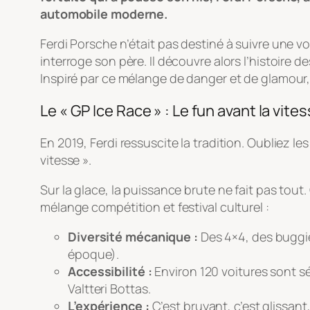
automobile moderne.
Ferdi Porsche n’était pas destiné à suivre une voi
interroge son père. Il découvre alors l’histoire d
Inspiré par ce mélange de danger et de glamour, 
Le « GP Ice Race » : Le fun avant la vite
En 2019, Ferdi ressuscite la tradition. Oubliez le
vitesse ».
Sur la glace, la puissance brute ne fait pas tou
mélange compétition et festival culturel :
Diversité mécanique :
Des 4×4, des buggie
époque).
Accessibilité :
Environ 120 voitures sont 
Valtteri Bottas.
L’expérience :
C’est bruyant, c’est glissant