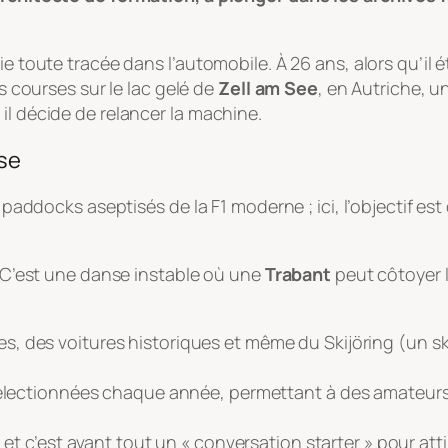
e toute tracée dans l’automobile. À 26 ans, alors qu’il é
es courses sur le lac gelé de
Zell am See
, en Autriche, u
il décide de relancer la machine.
sse
s paddocks aseptisés de la F1 moderne ; ici, l’objectif es
t. C’est une danse instable où une
Trabant
peut côtoyer l
s, des voitures historiques et même du
Skijöring
(un sk
sélectionnées chaque année, permettant à des amateurs
, et c’est avant tout un « conversation starter » pour at