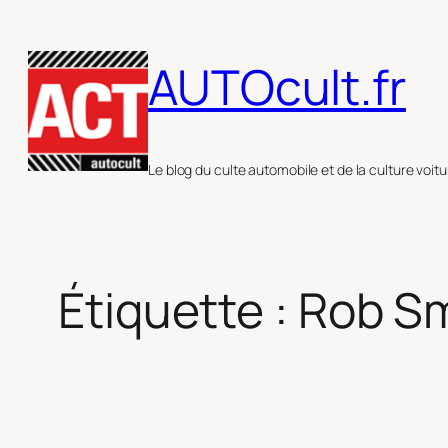
Aller
au
AUTOcult.fr
contenu
Le blog du culte automobile et de la culture voitu
Étiquette :
Rob S