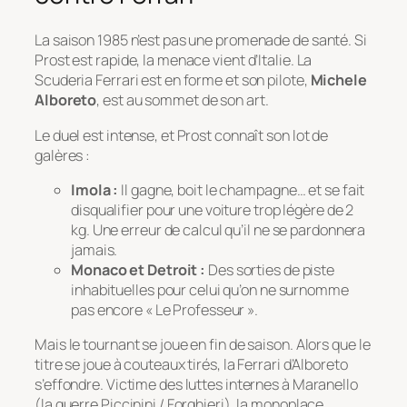
La saison 1985 n’est pas une promenade de santé. Si
Prost est rapide, la menace vient d’Italie. La
Scuderia Ferrari est en forme et son pilote,
Michele
Alboreto
, est au sommet de son art.
Le duel est intense, et Prost connaît son lot de
galères :
Imola :
Il gagne, boit le champagne… et se fait
disqualifier pour une voiture trop légère de 2
kg. Une erreur de calcul qu’il ne se pardonnera
jamais.
Monaco et Detroit :
Des sorties de piste
inhabituelles pour celui qu’on ne surnomme
pas encore « Le Professeur ».
Mais le tournant se joue en fin de saison. Alors que le
titre se joue à couteaux tirés, la Ferrari d’Alboreto
s’effondre. Victime des luttes internes à Maranello
(la guerre Piccinini / Forghieri), la monoplace