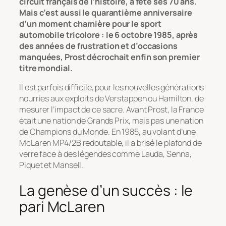
circuit français de l’histoire, a fêté ses 70 ans.
Mais c’est aussi le quarantième anniversaire
d’un moment charnière pour le sport
automobile tricolore : le 6 octobre 1985, après
des années de frustration et d’occasions
manquées, Prost décrochait enfin son premier
titre mondial.
Il est parfois difficile, pour les nouvelles générations
nourries aux exploits de Verstappen ou Hamilton, de
mesurer l’impact de ce sacre. Avant Prost, la France
était une nation de Grands Prix, mais pas une nation
de Champions du Monde. En 1985, au volant d’une
McLaren MP4/2B redoutable, il a brisé le plafond de
verre face à des légendes comme Lauda, Senna,
Piquet et Mansell.
La genèse d’un succès : le
pari McLaren