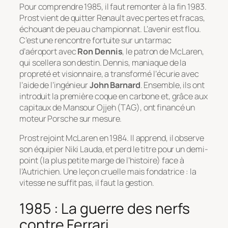
Pour comprendre 1985, il faut remonter à la fin 1983.
Prost vient de quitter Renault avec pertes et fracas,
échouant de peu au championnat. L’avenir est flou.
C’est une rencontre fortuite sur un tarmac
d’aéroport avec
Ron Dennis
, le patron de McLaren,
qui scellera son destin. Dennis, maniaque de la
propreté et visionnaire, a transformé l’écurie avec
l’aide de l’ingénieur
John Barnard
. Ensemble, ils ont
introduit la première coque en carbone et, grâce aux
capitaux de Mansour Ojjeh (TAG), ont financé un
moteur Porsche sur mesure.
Prost rejoint McLaren en 1984. Il apprend, il observe
son équipier Niki Lauda, et perd le titre pour un demi-
point (la plus petite marge de l’histoire) face à
l’Autrichien. Une leçon cruelle mais fondatrice : la
vitesse ne suffit pas, il faut la gestion.
1985 : La guerre des nerfs
contre Ferrari