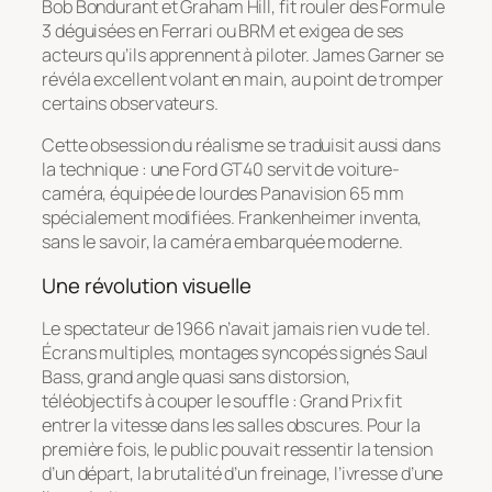
Bob Bondurant et Graham Hill, fit rouler des Formule
3 déguisées en Ferrari ou BRM et exigea de ses
acteurs qu’ils apprennent à piloter. James Garner se
révéla excellent volant en main, au point de tromper
certains observateurs.
Cette obsession du réalisme se traduisit aussi dans
la technique : une Ford GT40 servit de voiture-
caméra, équipée de lourdes Panavision 65 mm
spécialement modifiées. Frankenheimer inventa,
sans le savoir, la caméra embarquée moderne.
Une révolution visuelle
Le spectateur de 1966 n’avait jamais rien vu de tel.
Écrans multiples, montages syncopés signés Saul
Bass, grand angle quasi sans distorsion,
téléobjectifs à couper le souffle :
Grand Prix
fit
entrer la vitesse dans les salles obscures. Pour la
première fois, le public pouvait ressentir la tension
d’un départ, la brutalité d’un freinage, l’ivresse d’une