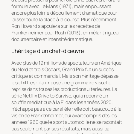
formule avec
Le Mans
(1971), mais en poussant
encore plus loin le dépouillement dramatique pour
laisser toute la place à la course. Plus récemment,
Ron Howard s’appuiera sur les recettes de
Frankenheimer pour
Rush
(2013), en mêlant rigueur
documentaire et intensité dramatique.
L’héritage d’un chef-d’œuvre
Avec plus de 19 millions de spectateurs en Amérique
du Nord et trois Oscars,
Grand Prix
fut un succès
critique et commercial. Mais son héritage dépasse
les chiffres : il a imposé une grammaire visuelle
reprise dans toutes les productions ultérieures. La
série Netflix
Drive to Survive
, qui a redonné un
souffle médiatique à la F1 dans les années 2020,
n’échappe pas à ce parallèle : elle doit beaucoup à la
vision de Frankenheimer, qui avait compris dès les
années 1960 que le sport automobile ne se racontait
pas seulement par ses résultats, mais aussi par