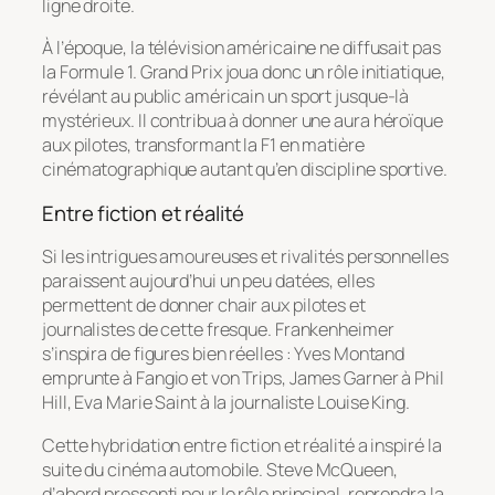
ligne droite.
À l’époque, la télévision américaine ne diffusait pas
la Formule 1.
Grand Prix
joua donc un rôle initiatique,
révélant au public américain un sport jusque-là
mystérieux. Il contribua à donner une aura héroïque
aux pilotes, transformant la F1 en matière
cinématographique autant qu’en discipline sportive.
Entre fiction et réalité
Si les intrigues amoureuses et rivalités personnelles
paraissent aujourd’hui un peu datées, elles
permettent de donner chair aux pilotes et
journalistes de cette fresque. Frankenheimer
s’inspira de figures bien réelles : Yves Montand
emprunte à Fangio et von Trips, James Garner à Phil
Hill, Eva Marie Saint à la journaliste Louise King.
Cette hybridation entre fiction et réalité a inspiré la
suite du cinéma automobile. Steve McQueen,
d’abord pressenti pour le rôle principal, reprendra la