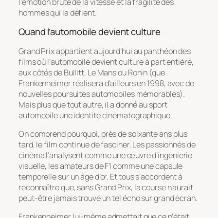
l’émotion brute de la vitesse et la fragilité des
hommes qui la défient.
Quand l’automobile devient culture
Grand Prix
appartient aujourd’hui au panthéon des
films où l’automobile devient culture à part entière,
aux côtés de
Bullitt
,
Le Mans
ou
Ronin
(que
Frankenheimer réalisera d’ailleurs en 1998, avec de
nouvelles poursuites automobiles mémorables).
Mais plus que tout autre, il a donné au sport
automobile une identité cinématographique.
On comprend pourquoi, près de soixante ans plus
tard, le film continue de fasciner. Les passionnés de
cinéma l’analysent comme une œuvre d’ingénierie
visuelle, les amateurs de F1 comme une capsule
temporelle sur un âge d’or. Et tous s’accordent à
reconnaître que, sans
Grand Prix
, la course n’aurait
peut-être jamais trouvé un tel écho sur grand écran.
Frankenheimer lui-même admettait que ce n’était