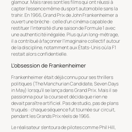
glamour. Mais rares sont les films qui ont réussi à
capter l’essence même du sport automobile sans la
trahir. En 1966,
Grand Prix
de John Frankenheimer a
ouvert une brèche : celle d’un cinéma capable de
restituer l’intensité d’une saison de Formule 1 avec
une authenticité inégalée. Plus qu’un long-métrage,
il a contribué à façonner l’imaginaire collectif autour
de la discipline, notamment aux États-Unis où la F1
restait alors confidentielle.
L’obsession de Frankenheimer
Frankenheimer était déjà connu pour ses thrillers
politiques (
The Manchurian Candidate
,
Seven Days
in May
) lorsqu’il se lança dans
Grand Prix
. Mais il se
passionna pour la course et décida que rien ne
devait paraître artificiel. Pas de studio, pas de plans
truqués : chaque séquence fut tournée sur circuit,
pendant les Grands Prix réels de 1966.
Le réalisateur s’entoura de pilotes comme Phil Hill,