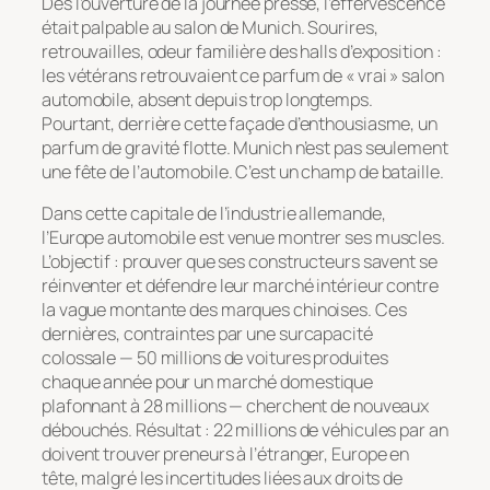
Dès l’ouverture de la journée presse, l’effervescence
était palpable au salon de Munich. Sourires,
retrouvailles, odeur familière des halls d’exposition :
les vétérans retrouvaient ce parfum de « vrai » salon
automobile, absent depuis trop longtemps.
Pourtant, derrière cette façade d’enthousiasme, un
parfum de gravité flotte. Munich n’est pas seulement
une fête de l’automobile. C’est un champ de bataille.
Dans cette capitale de l’industrie allemande,
l’Europe automobile est venue montrer ses muscles.
L’objectif : prouver que ses constructeurs savent se
réinventer et défendre leur marché intérieur contre
la vague montante des marques chinoises. Ces
dernières, contraintes par une surcapacité
colossale — 50 millions de voitures produites
chaque année pour un marché domestique
plafonnant à 28 millions — cherchent de nouveaux
débouchés. Résultat : 22 millions de véhicules par an
doivent trouver preneurs à l’étranger, Europe en
tête, malgré les incertitudes liées aux droits de