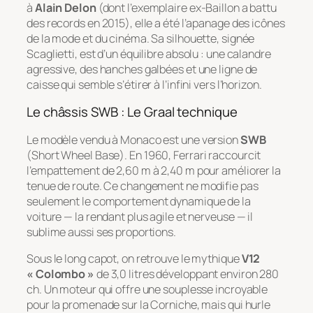
à
Alain Delon
(dont l’exemplaire ex-Baillon a battu
des records en 2015), elle a été l’apanage des icônes
de la mode et du cinéma. Sa silhouette, signée
Scaglietti, est d’un équilibre absolu : une calandre
agressive, des hanches galbées et une ligne de
caisse qui semble s’étirer à l’infini vers l’horizon.
Le châssis SWB : Le Graal technique
Le modèle vendu à Monaco est une version
SWB
(
Short Wheel Base
). En 1960, Ferrari raccourcit
l’empattement de 2,60 m à 2,40 m pour améliorer la
tenue de route. Ce changement ne modifie pas
seulement le comportement dynamique de la
voiture — la rendant plus agile et nerveuse — il
sublime aussi ses proportions.
Sous le long capot, on retrouve le mythique
V12
« Colombo »
de 3,0 litres développant environ 280
ch. Un moteur qui offre une souplesse incroyable
pour la promenade sur la Corniche, mais qui hurle