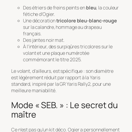
Des étriers de freins peints en
bleu
, la couleur
fétiche d’Ogier.
Une décoration
tricolore bleu-blanc-rouge
sur la calandre, hommage au drapeau
français.
Des jantes noir mat.
À l’intérieur, des surpiqûres tricolores sur le
volant et une plaque numérotée
commémorant le titre 2025.
Le volant, d’ailleurs, est spécifique : son diamètre
est légèrement réduit par rapport à la Yaris
standard, inspiré par la GR Yaris Rally2, pour une
meilleure maniabilité.
Mode « SEB. » : Le secret du
maître
Ce n’est pas qu’un kit déco. Ogier a personnellement