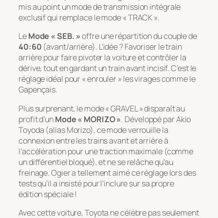
mis au point un mode de transmission intégrale
exclusif qui remplace le mode « TRACK ».
Le
Mode « SEB. »
offre une répartition du couple de
40:60
(avant/arrière). L’idée ? Favoriser le train
arrière pour faire pivoter la voiture et contrôler la
dérive, tout en gardant un train avant incisif. C’est le
réglage idéal pour « enrouler » les virages comme le
Gapençais.
Plus surprenant, le mode « GRAVEL » disparaît au
profit d’un
Mode « MORIZO »
. Développé par Akio
Toyoda (alias Morizo), ce mode verrouille la
connexion entre les trains avant et arrière à
l’accélération pour une traction maximale (comme
un différentiel bloqué), et ne se relâche qu’au
freinage. Ogier a tellement aimé ce réglage lors des
tests qu’il a insisté pour l’inclure sur sa propre
édition spéciale !
Avec cette voiture, Toyota ne célèbre pas seulement