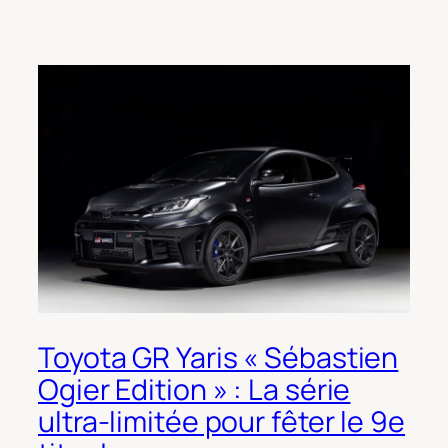
Toyota GR Yaris « Sébastien
Ogier Edition » : La série
ultra-limitée pour fêter le 9e