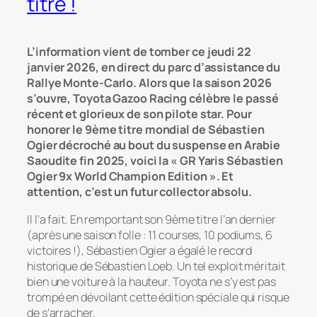
titre !
L’information vient de tomber ce jeudi 22
janvier 2026, en direct du parc d’assistance du
Rallye Monte-Carlo. Alors que la saison 2026
s’ouvre, Toyota Gazoo Racing célèbre le passé
récent et glorieux de son pilote star. Pour
honorer le 9ème titre mondial de Sébastien
Ogier décroché au bout du suspense en Arabie
Saoudite fin 2025, voici la « GR Yaris Sébastien
Ogier 9x World Champion Edition ». Et
attention, c’est un futur collector absolu.
Il l’a fait. En remportant son 9ème titre l’an dernier
(après une saison folle : 11 courses, 10 podiums, 6
victoires !), Sébastien Ogier a égalé le record
historique de Sébastien Loeb. Un tel exploit méritait
bien une voiture à la hauteur. Toyota ne s’y est pas
trompé en dévoilant cette édition spéciale qui risque
de s’arracher.