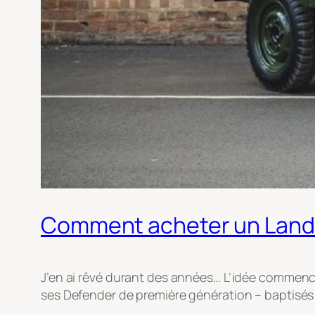
Comment acheter un Land R
J’en ai rêvé durant des années… L’idée commenc
ses Defender de première génération – baptisés al