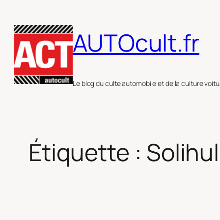
Aller
au
AUTOcult.fr
contenu
Le blog du culte automobile et de la culture voitu
Étiquette :
Solihul