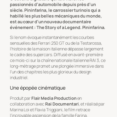
passionnés d’automobile depuis près d’un
siècle. Pininfarina, le carrossier turinois qui a
habillé les plus belles mécaniques du monde,
est au cœur d’un nouveau documentaire
événement :
The Story of a Legend. Pininfarina
.
Si le nom évoque instantanément les courbes
sensuelles des Ferrari 250 GT ou de la Testarossa,
l’histoire de la maison italienne dépasse largement
le cadre des supercars. Diffusé en avant-première
ce mois-ci sur la chaîne nationale italienne RAI 3, ce
long-métrage promet une plongée immersive dans
l’un des chapitres les plus glorieux du design
industriel.
Une épopée cinématique
Produit par
Flair Media Production
en
collaboration avec
Rai Documentari
, et réalisé par
Marina Loi et Flavia Triggiani, le film retrace
l’incroyable ascension de la famille Farina.