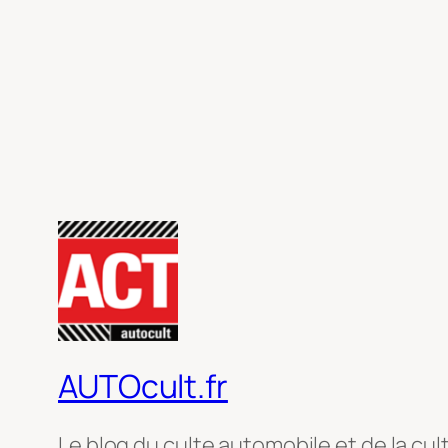
AUTOcult.fr
Le blog du culte automobile et de la cul