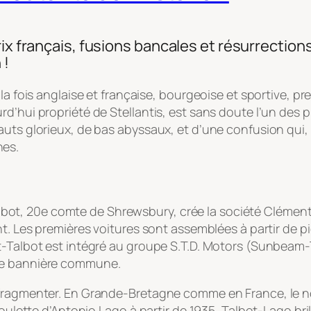
rix français, fusions bancales et résurrection
 !
la fois anglaise et française, bourgeoise et sportive, pr
d’hui propriété de Stellantis, est sans doute l’un des p
ts glorieux, de bas abyssaux, et d’une confusion qui, au
nes.
t, 20e comte de Shrewsbury, crée la société Clément-
t. Les premières voitures sont assemblées à partir de pi
t-Talbot est intégré au groupe S.T.D. Motors (Sunbeam-
une bannière commune.
fragmenter. En Grande-Bretagne comme en France, le nom 
houlette d’Antonio Lago à partir de 1935, Talbot-Lago bri