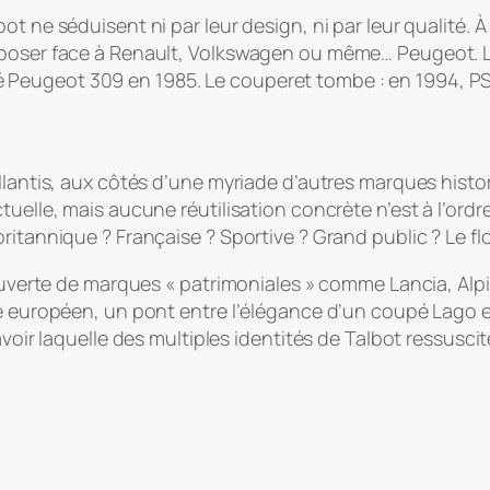
t ne séduisent ni par leur design, ni par leur qualité. À
mposer face à Renault, Volkswagen ou même… Peugeot. Le
Peugeot 309 en 1985. Le couperet tombe : en 1994, PS
ellantis, aux côtés d’une myriade d’autres marques hist
uelle, mais aucune réutilisation concrète n’est à l’ordre
itannique ? Française ? Sportive ? Grand public ? Le flo
couverte de marques « patrimoniales » comme Lancia, Alp
he européen, un pont entre l’élégance d’un coupé Lago e
avoir laquelle des multiples identités de Talbot ressusci