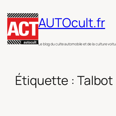
Aller
au
AUTOcult.fr
contenu
Le blog du culte automobile et de la culture voitu
Étiquette :
Talbot