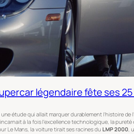
upercar légendaire fête ses 25
is une étude qui allait marquer durablement l’histoire de
carnait à la fois l’excellence technologique, la pureté 
r Le Mans, la voiture tirait ses racines du
LMP 2000
, 