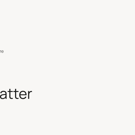
re
atter