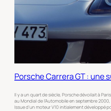
Porsche Carrera GT : une s
Il y a un quart de siècle, Porsche dévoilait à Par
au Mondial de l’Automobile en septembre 2000, in
Issue d’un moteur V10 initialement développé pou