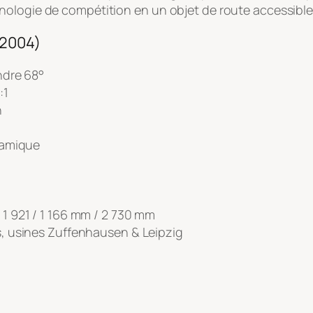
ologie de compétition en un objet de route accessible, 
(2004)
ndre 68°
:1
n
ramique
 1 921 / 1 166 mm / 2 730 mm
, usines Zuffenhausen & Leipzig