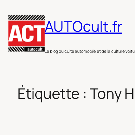
Aller
au
AUTOcult.fr
contenu
Le blog du culte automobile et de la culture voitu
Étiquette :
Tony H