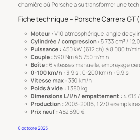
charnière où Porsche a su transformer une techn
Fiche technique – Porsche Carrera GT 
Moteur :
V10 atmosphérique, angle de cyli
Cylindrée / compression :
5 733 cm³ / 12,0
Puissance :
450 kW (612 ch) à 8 000 tr/mi
Couple :
590 Nm à 5 750 tr/min
Boîte :
6 vitesses manuelle, embrayage cé
0-100 km/h :
3,9 s ; 0-200 km/h : 9,9 s
Vitesse max :
330 km/h
Poids à vide :
1 380 kg
Dimensions L/l/h / empattement :
4 613 /
Production :
2003-2006, 1 270 exemplaires
Prix neuf :
452 690 €
8 octobre 2025