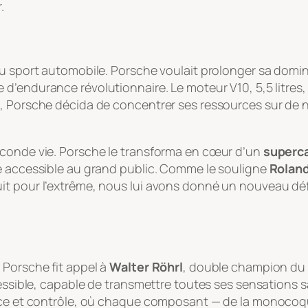
.
u sport automobile. Porsche voulait prolonger sa domina
 d’endurance révolutionnaire. Le moteur V10, 5,5 litres, 
, Porsche décida de concentrer ses ressources sur de no
econde vie. Porsche le transforma en cœur d’un
superca
re accessible au grand public. Comme le souligne
Rolan
t pour l’extrême, nous lui avons donné un nouveau défi 
 Porsche fit appel à
Walter Röhrl
, double champion du m
ccessible, capable de transmettre toutes ses sensation
udace et contrôle, où chaque composant — de la monoco