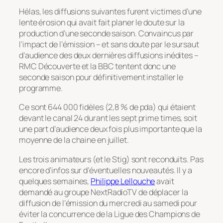
Hélas, les diffusions suivantes furent victimes d’une
lente érosion qui avait fait planer le doute sur la
production d’une seconde saison. Convaincus par
l’impact de l’émission – et sans doute par le sursaut
d’audience des deux dernières diffusions inédites –
RMC Découverte et la BBC tentent donc une
seconde saison pour définitivement installer le
programme.
Ce sont 644 000 fidèles (2,8 % de pda) qui étaient
devant le canal 24 durant les sept
prime times
, soit
une part d’audience deux fois plus importante que la
moyenne de la chaine en juillet.
Les trois animateurs (et le Stig) sont reconduits. Pas
encore d’infos sur d’éventuelles nouveautés. Il y a
quelques semaines,
Philippe Lellouche
avait
demandé au groupe NextRadioTV de déplacer la
diffusion de l’émission du mercredi au samedi pour
éviter la concurrence de la Ligue des Champions de