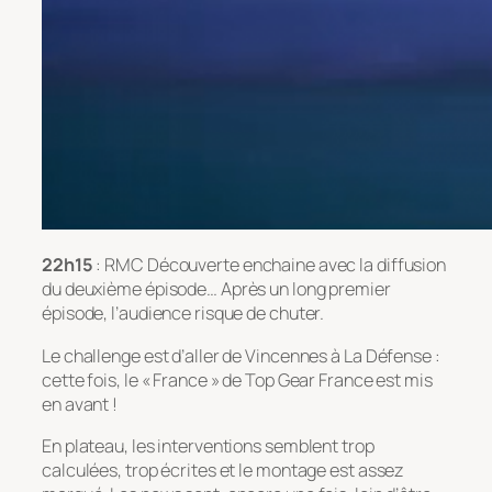
22h15
: RMC Découverte enchaine avec la diffusion
du deuxième épisode… Après un long premier
épisode, l’audience risque de chuter.
Le challenge est d’aller de Vincennes à La Défense :
cette fois, le « France » de Top Gear France est mis
en avant !
En plateau, les interventions semblent trop
calculées, trop écrites et le montage est assez