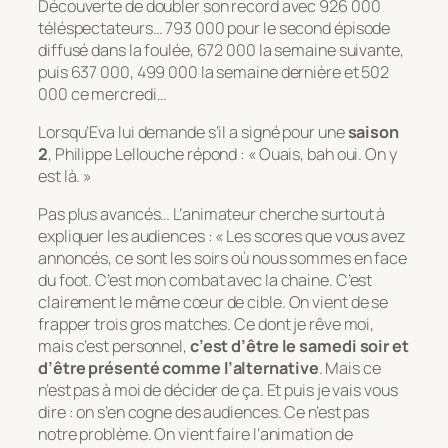
Découverte de doubler son record avec 926 000
téléspectateurs… 793 000 pour le second épisode
diffusé dans la foulée, 672 000 la semaine suivante,
puis 637 000, 499 000 la semaine dernière et 502
000 ce mercredi…
Lorsqu’Eva lui demande s’il a signé pour une
saison
2
, Philippe Lellouche répond : « Ouais, bah oui. On y
est là. »
Pas plus avancés… L’animateur cherche surtout à
expliquer les audiences : « Les scores que vous avez
annoncés, ce sont les soirs où nous sommes en face
du foot. C’est mon combat avec la chaine. C’est
clairement le même cœur de cible. On vient de se
frapper trois gros matches. Ce dont je rêve moi,
mais c’est personnel,
c’est d’être le samedi soir et
d’être présenté comme l’alternative
. Mais ce
n’est pas à moi de décider de ça. Et puis je vais vous
dire : on s’en cogne des audiences. Ce n’est pas
notre problème. On vient faire l’animation de