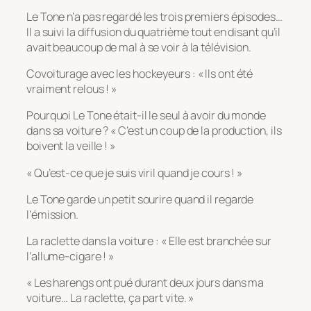
Le Tone n’a pas regardé les trois premiers épisodes…
Il a suivi la diffusion du quatrième tout en disant qu’il
avait beaucoup de mal à se voir à la télévision.
Covoiturage avec les hockeyeurs : « Ils ont été
vraiment relous ! »
Pourquoi Le Tone était-il le seul à avoir du monde
dans sa voiture ? « C’est un coup de la production, ils
boivent la veille ! »
« Qu’est-ce que je suis viril quand je cours ! »
Le Tone garde un petit sourire quand il regarde
l’émission.
La raclette dans la voiture : « Elle est branchée sur
l’allume-cigare ! »
« Les harengs ont pué durant deux jours dans ma
voiture… La raclette, ça part vite. »