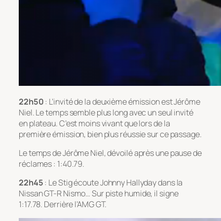
22h50
: L’invité de la deuxième émission est Jérôme
Niel. Le temps semble plus long avec un seul invité
en plateau. C’est moins vivant que lors de la
première émission, bien plus réussie sur ce passage.
Le temps de Jérôme Niel, dévoilé après une pause de
réclames : 1:40.79.
22h45
: Le Stig écoute Johnny Hallyday dans la
Nissan GT-R Nismo… Sur piste humide, il signe
1:17.78. Derrière l’AMG GT.