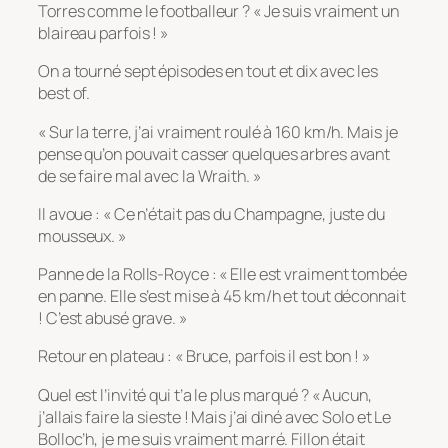
Torres comme le footballeur ? « Je suis vraiment un
blaireau parfois ! »
On a tourné sept épisodes en tout et dix avec les
best of.
« Sur la terre, j’ai vraiment roulé à 160 km/h. Mais je
pense qu’on pouvait casser quelques arbres avant
de se faire mal avec la Wraith. »
Il avoue : « Ce n’était pas du Champagne, juste du
mousseux. »
Panne de la Rolls-Royce : « Elle est vraiment tombée
en panne. Elle s’est mise à 45 km/h et tout déconnait
! C’est abusé grave. »
Retour en plateau : « Bruce, parfois il est bon ! »
Quel est l’invité qui t’a le plus marqué ? « Aucun,
j’allais faire la sieste ! Mais j’ai diné avec Solo et Le
Bolloc’h, je me suis vraiment marré. Fillon était