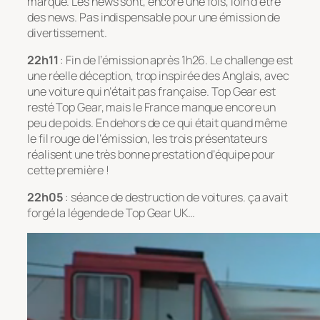
marqué. Les news sont, encore une fois, loin d’être
des news. Pas indispensable pour une émission de
divertissement.
22h11
: Fin de l’émission après 1h26. Le challenge est
une réelle déception, trop inspirée des Anglais, avec
une voiture qui n’était pas française. Top Gear est
resté Top Gear, mais le France manque encore un
peu de poids. En dehors de ce qui était quand même
le fil rouge de l’émission, les trois présentateurs
réalisent une très bonne prestation d’équipe pour
cette première !
22h05
: séance de destruction de voitures. ça avait
forgé la légende de Top Gear UK…