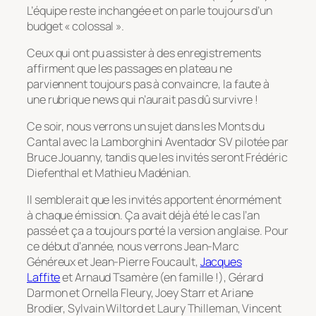
L’équipe reste inchangée et on parle toujours d’un
budget « colossal ».
Ceux qui ont pu assister à des enregistrements
affirment que les passages en plateau ne
parviennent toujours pas à convaincre, la faute à
une rubrique news qui n’aurait pas dû survivre !
Ce soir, nous verrons un sujet dans les Monts du
Cantal avec la Lamborghini Aventador SV pilotée par
Bruce Jouanny, tandis que les invités seront Frédéric
Diefenthal et Mathieu Madénian.
Il semblerait que les invités apportent énormément
à chaque émission. Ça avait déjà été le cas l’an
passé et ça a toujours porté la version anglaise. Pour
ce début d’année, nous verrons Jean-Marc
Généreux et Jean-Pierre Foucault,
Jacques
Laffite
et Arnaud Tsamère (en famille !), Gérard
Darmon et Ornella Fleury, Joey Starr et Ariane
Brodier, Sylvain Wiltord et Laury Thilleman, Vincent