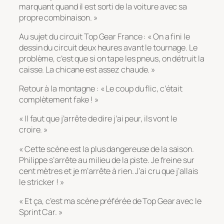
marquant quand il est sorti de la voiture avec sa
propre combinaison. »
Au sujet du circuit Top Gear France : « On a fini le
dessin du circuit deux heures avant le tournage. Le
problème, c’est que si on tape les pneus, on détruit la
caisse. La chicane est assez chaude. »
Retour à la montagne : « Le coup du flic, c’était
complètement fake ! »
« Il faut que j’arrête de dire j’ai peur, ils vont le
croire. »
« Cette scène est la plus dangereuse de la saison.
Philippe s’arrête au milieu de la piste. Je freine sur
cent mètres et je m’arrête à rien. J’ai cru que j’allais
le stricker ! »
« Et ça, c’est ma scène préférée de Top Gear avec le
Sprint Car. »