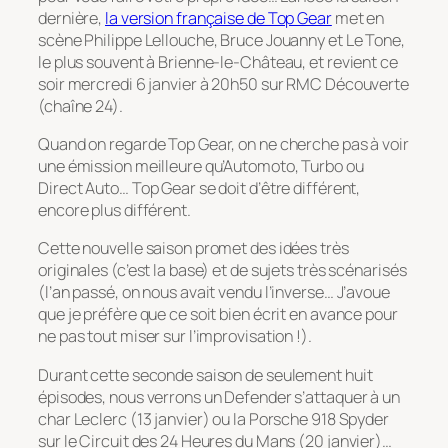
dernière,
la version française de Top Gear
met en
scène Philippe Lellouche, Bruce Jouanny et Le Tone,
le plus souvent à Brienne-le-Château, et revient ce
soir mercredi 6 janvier à 20h50 sur RMC Découverte
(chaîne 24).
Quand on regarde Top Gear, on ne cherche pas à voir
une émission meilleure qu’Automoto, Turbo ou
Direct Auto… Top Gear se doit d’être différent,
encore plus différent.
Cette nouvelle saison promet des idées très
originales (c’est la base) et de sujets très scénarisés
(l’an passé, on nous avait vendu l’inverse… J’avoue
que je préfère que ce soit bien écrit en avance pour
ne pas tout miser sur l’improvisation !).
Durant cette seconde saison de seulement huit
épisodes, nous verrons un Defender s’attaquer à un
char Leclerc (13 janvier) ou la Porsche 918 Spyder
sur le Circuit des 24 Heures du Mans (20 janvier)…