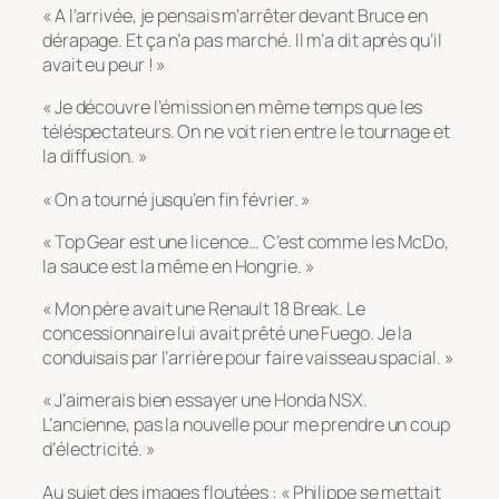
« A l’arrivée, je pensais m’arrêter devant Bruce en
dérapage. Et ça n’a pas marché. Il m’a dit après qu’il
avait eu peur ! »
« Je découvre l’émission en même temps que les
téléspectateurs. On ne voit rien entre le tournage et
la diffusion. »
« On a tourné jusqu’en fin février. »
« Top Gear est une licence… C’est comme les McDo,
la sauce est la même en Hongrie. »
« Mon père avait une Renault 18 Break. Le
concessionnaire lui avait prêté une Fuego. Je la
conduisais par l’arrière pour faire vaisseau spacial. »
« J’aimerais bien essayer une Honda NSX.
L’ancienne, pas la nouvelle pour me prendre un coup
d’électricité. »
Au sujet des images floutées : « Philippe se mettait