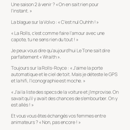
Une saison 2 à venir ? « On en sait rien pour
l’instant. »
La blague sur la Volvo : « C’est nul Ouhhh ! »
« La Rolls, c’est comme faire l’amour avec une
capote, tu ne sens rien du tout ! »
Je peux vous dire qu’aujourd’hui Le Tone sait dire
parfaitement « Wraith ».
Toujours sur la Rolls-Royce : « J’aime la porte
automatique et le ciel de toit. Mais je déteste le GPS
et la hifi, l’iconographie est moche. »
« J’ai la liste des specs de la voiture et j’improvise. On
savait qu’il y avait des chances de s’embourber. On y
est allés ! »
Et vous vous êtes échangés vos femmes entre
animateurs ? « Non, pas encore ! »