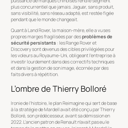
puissance de marques chinoises rend le segment
plus concurrentiel que jamais. Jaguar, sans produit,
sans visibilité, sans réseau adapté, est restée figée
pendant que le monde changeait.
Quant à Land Rover, la maison-mère, elle a vu ses
propres marges fragilisées par des
problèmes de
sécurité persistants
: les Range Rover et
Discovery sont devenus des cibles privilégiées pour
les voleurs au Royaume-Uni, obligeant l’entreprise à
investir lourdement dans des correctifs techniques
et dans la gestion de son image, écornée par des
faits divers à répétition.
L’ombre de Thierry Bolloré
Ironie de l’histoire, le plan Reimagine qui sert de base
à la stratégie de Mardell avait été conçu par Thierry
Bolloré, son prédécesseur, avant sa démission en
2022. L’ancien patron de Renault n’avait pas eu le