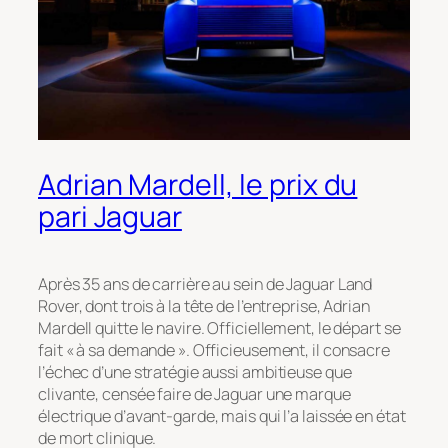
Adrian Mardell, le prix du
pari Jaguar
Après 35 ans de carrière au sein de Jaguar Land
Rover, dont trois à la tête de l’entreprise, Adrian
Mardell quitte le navire. Officiellement, le départ se
fait « à sa demande ». Officieusement, il consacre
l’échec d’une stratégie aussi ambitieuse que
clivante, censée faire de Jaguar une marque
électrique d’avant-garde, mais qui l’a laissée en état
de mort clinique.