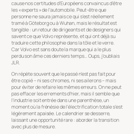
cause nos certitudes d’Européens convaincus d’être
les « experts » de l’automobile. Peut-être que
personne ne saura jamais ce qui s’est réellement
tramé à Göteborg ou à Wuhan, mais le résultat est
tangible : un retour de dirigeants et de designers qui
savent ce que Volvo représente, et qui ont déjà su
traduire cette philosophie dans la tôle et le verre.
Car Volvo est sans doute la marque qui a le plus
perdu son âme ces derniers temps… Oups, j’oubliais
JLR.
On répète souvent que le passé n’est pas fait pour
être copié – ni ses chromes, ni ses ailerons – mais
pour éviter de refaire les mêmes erreurs. On ne peut
pas effacer les errements d’hier, mais il semble que
l’industrie soit entrée dans une parenthèse, un
moment où la frénésie de l’électrification totale s’est
légèrement apaisée. Le calendrier se desserre,
laissant une opportunité rare : aborder la transition
avec plus de mesure.