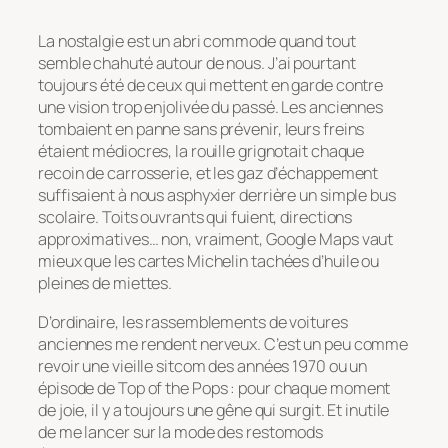
La nostalgie est un abri commode quand tout
semble chahuté autour de nous. J’ai pourtant
toujours été de ceux qui mettent en garde contre
une vision trop enjolivée du passé. Les anciennes
tombaient en panne sans prévenir, leurs freins
étaient médiocres, la rouille grignotait chaque
recoin de carrosserie, et les gaz d’échappement
suffisaient à nous asphyxier derrière un simple bus
scolaire. Toits ouvrants qui fuient, directions
approximatives… non, vraiment, Google Maps vaut
mieux que les cartes Michelin tachées d’huile ou
pleines de miettes.
D’ordinaire, les rassemblements de voitures
anciennes me rendent nerveux. C’est un peu comme
revoir une vieille sitcom des années 1970 ou un
épisode de
Top of the Pops
: pour chaque moment
de joie, il y a toujours une gêne qui surgit. Et inutile
de me lancer sur la mode des restomods