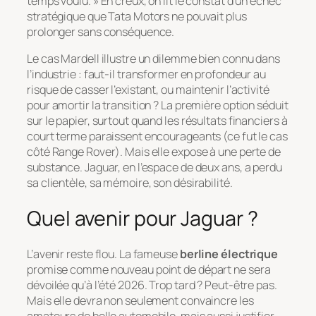
temps voulu. » En creux, on lit le constat d’un échec
stratégique que Tata Motors ne pouvait plus
prolonger sans conséquence.
Le cas Mardell illustre un dilemme bien connu dans
l’industrie : faut-il transformer en profondeur au
risque de casser l’existant, ou maintenir l’activité
pour amortir la transition ? La première option séduit
sur le papier, surtout quand les résultats financiers à
court terme paraissent encourageants (ce fut le cas
côté Range Rover). Mais elle expose à une perte de
substance. Jaguar, en l’espace de deux ans, a perdu
sa clientèle, sa mémoire, son désirabilité.
Quel avenir pour Jaguar ?
L’avenir reste flou. La fameuse
berline électrique
promise comme nouveau point de départ ne sera
dévoilée qu’à l’été 2026. Trop tard ? Peut-être pas.
Mais elle devra non seulement convaincre les