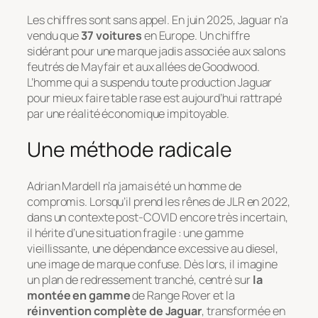
Les chiffres sont sans appel. En juin 2025, Jaguar n’a
vendu que
37 voitures
en Europe. Un chiffre
sidérant pour une marque jadis associée aux salons
feutrés de Mayfair et aux allées de Goodwood.
L’homme qui a suspendu toute production Jaguar
pour mieux faire table rase est aujourd’hui rattrapé
par une réalité économique impitoyable.
Une méthode radicale
Adrian Mardell n’a jamais été un homme de
compromis. Lorsqu’il prend les rênes de JLR en 2022,
dans un contexte post-COVID encore très incertain,
il hérite d’une situation fragile : une gamme
vieillissante, une dépendance excessive au diesel,
une image de marque confuse. Dès lors, il imagine
un plan de redressement tranché, centré sur
la
montée en gamme
de Range Rover et la
réinvention complète de Jaguar
, transformée en