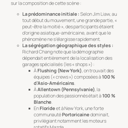
sur la composition de cette scène :
La prédominance initiale :
Selon Jim Liaw, au
tout début du mouvement, une grande partie,
«
peut-être la moitié »
, des participants étaient
d’origine asiatique-américaine, avant que le
phénomène ne s’élargisse rapidement.
La ségrégation géographique des styles :
Richard Chang note que la démographie
dépendait entièrement de la localisation des
garages spécialisés (les « shops ») :
À
Flushing (New York)
, on trouvait des
équipes (« crews ») composées à
100 %
d’Asio-Américains
.
À
Allentown (Pennsylvanie)
, la
population des passionnés était à
100 %
Blanche
.
En
Floride
et à New York, une forte
communauté
Portoricaine
dominait,
privilégiant notamment les moteurs
rotatifs Mazda.