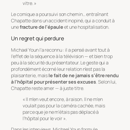
vitre. »
Le comique a poursuivi son chemin… entraînant
Chapatte dans un accident inopiné, qui a conduit à
une
fracture de l’épaule
et une hospitalisation.
Un regret qui perdure
Michael Youn l’a reconnu : il a pensé avant tout à
l’effet de la séquence à la télévision — et bien trop
peu à la sécurité du présentateur. Le geste qui a
profondément écorné leur relation n’est pas la
plaisanterie, mais
le fait de ne jamais s’être rendu
à l’hôpital pour présenter ses excuses
. Selon lui,
Chapatte reste amer — à juste titre.
« Il m’en veut encore, à raison. Il ne m’en
voulait pas pour la caméra cachée, mais
parce que je ne m’étais pas déplacé à
l’hôpital pour le voir ».
Dans les interviews, Michael Youn formule