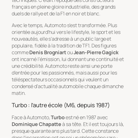
français en pleine gloire industrielle, des grands
duels de rallye et de la F1 en noir et blanc.
Avec le temps, Automoto s’est transformée. Plus
orientée aujourd’hui vers le lifestyle, le sport et les
nouveautés, elle s’adresse à un public large et
populaire, fidèle à la tradition de TF1. Des figures
comme
Denis Brogniart
ou
Jean-Pierre Gagick
ont incarné l’émission, lui donnant une continuité et
une crédibilité. Automoto reste ainsi une porte
d’entrée pour les passionnés, mais aussi pour les
téléspectateurs occasionnels qui veulent un
condensé d’actualité automobile chaque dimanche
matin.
Turbo : l’autre école (M6, depuis 1987)
Face à Automoto,
Turbo
est né en 1987 avec
Dominique Chapatte
à sa tête. Et il est toujours là,
presque quarante ans plus tard. Cette constance
dans l’incarnation est en soi un phénomène rare :