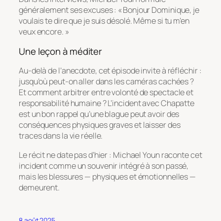
généralement ses excuses : « Bonjour Dominique, je
voulais te dire que je suis désolé. Même si tu m’en
veux encore. »
Une leçon à méditer
Au-delà de l’anecdote, cet épisode invite à réfléchir :
jusqu’où peut-on aller dans les caméras cachées ?
Et comment arbitrer entre volonté de spectacle et
responsabilité humaine ? L’incident avec Chapatte
est un bon rappel qu’une blague peut avoir des
conséquences physiques graves et laisser des
traces dans la vie réelle.
Le récit ne date pas d’hier : Michael Youn raconte cet
incident comme un souvenir intégré à son passé,
mais les blessures — physiques et émotionnelles —
demeurent.
8 août 2025