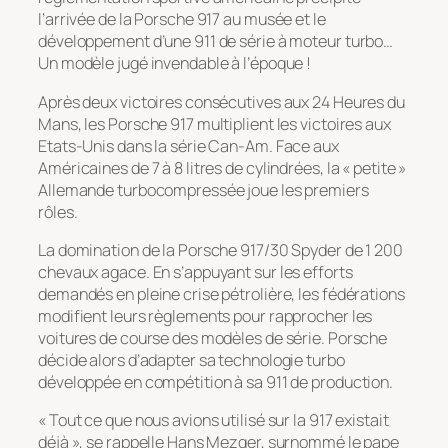
l’arrivée de la Porsche 917 au musée et le
développement d’une 911 de série à moteur turbo…
Un modèle jugé invendable à l’époque !
Après deux victoires consécutives aux 24 Heures du
Mans, les Porsche 917 multiplient les victoires aux
Etats-Unis dans la série Can-Am. Face aux
Américaines de 7 à 8 litres de cylindrées, la « petite »
Allemande turbocompressée joue les premiers
rôles.
La domination de la Porsche 917/30 Spyder de 1 200
chevaux agace. En s’appuyant sur les efforts
demandés en pleine crise pétrolière, les fédérations
modifient leurs règlements pour rapprocher les
voitures de course des modèles de série. Porsche
décide alors d’adapter sa technologie turbo
développée en compétition à sa 911 de production.
« Tout ce que nous avions utilisé sur la 917 existait
déjà », se rappelle Hans Mezger, surnommé le pape