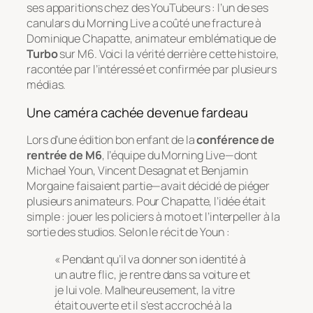
ses apparitions chez des YouTubeurs : l’un de ses
canulars du
Morning Live
a coûté une fracture à
Dominique Chapatte, animateur emblématique de
Turbo
sur M6. Voici la vérité derrière cette histoire,
racontée par l’intéressé et confirmée par plusieurs
médias.
Une caméra cachée devenue fardeau
Lors d’une édition bon enfant de la
conférence de
rentrée de M6
, l’équipe du
Morning Live
—dont
Michael Youn, Vincent Desagnat et Benjamin
Morgaine faisaient partie—avait décidé de piéger
plusieurs animateurs. Pour Chapatte, l’idée était
simple : jouer les policiers à moto et l’interpeller à la
sortie des studios. Selon le récit de Youn :
« Pendant qu’il va donner son identité à
un autre flic, je rentre dans sa voiture et
je lui vole. Malheureusement, la vitre
était ouverte et il s’est accroché à la