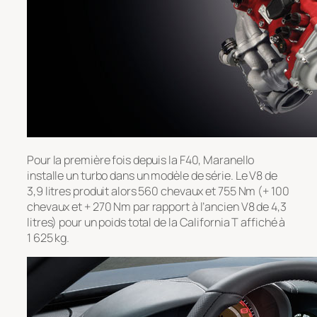
Pour la première fois depuis la F40, Maranello
installe un turbo dans un modèle de série. Le V8 de
3,9 litres produit alors 560 chevaux et 755 Nm (+ 100
chevaux et + 270 Nm par rapport à l’ancien V8 de 4,3
litres) pour un poids total de la California T affiché à
1 625 kg.