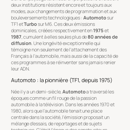
deux institutions résistent encore et toujours aux
modes, aux changements de programmation et aux
bouleversements technologiques :
Automoto
sur
TF1 et
Turbo
sur M6. Ces deux émissions
dominicales, créées respectivement en
1975
et
1987
, cumulent à elles seules plus de
80 années de
diffusion
. Une longévité exceptionnelle qui
témoigne non seulement de l’attachement des
Français à l’automobile, mais aussi de la capacité de
ces programmes à se réinventer sans jamais renier
leur ADN.
Automoto : la pionnière (TF1, depuis 1975)
Née il y a un demi-siècle,
Automoto
a traversé les
époques comme un fil rouge de la passion
automobile à la télévision. Dans les années 1970 et
1980, alors que l’automobile tenait une place
centrale dans la société, l’émission proposait un
mélange d’essais, de reportages et de sujets
techniques. C’était l’époque des constructeurs