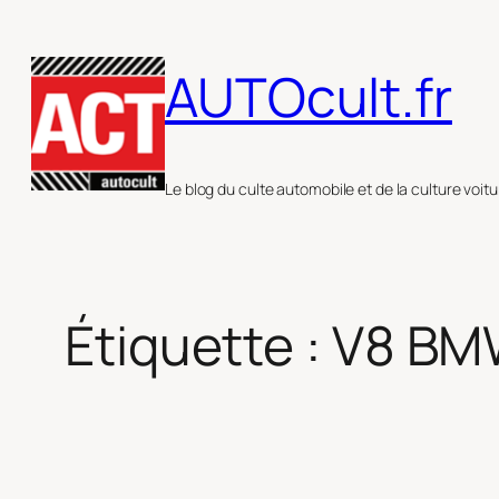
Aller
au
AUTOcult.fr
contenu
Le blog du culte automobile et de la culture voitu
Étiquette :
V8 B