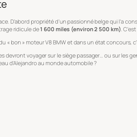
te
face. D’abord propriété d’un passionné belge qui l’a co
trage ridicule de
1 600 miles (environ 2 500 km)
. C’es
 du « bon » moteur V8 BMW et dans un état concours, c
es devront voyager sur le siège passager… ou sur les ge
adeau d’Alejandro au monde automobile ?