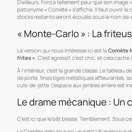
D’ailleurs, Ford a tellement peur que son image « 
patronyme « Comète » s’affiche. Il faut ouvrir le
stocks restants seront écoulés sous le nom de 
« Monte-Carlo » : La friteu
La version qui nous intéresse ici est la
Comète M
frites »
. C’est agressif, c’est chic, et cela cach
À l’intérieur, c’est la grande classe. Le tableau 
de porte, fines tiges métalliques affleurantes, 
culs-de-jatte. L’espace aux jambes arrière est inex
Le drame mécanique : Un 
C’est ici que le bât blesse. Terriblement. Sous c
La Comète débute avec un petit V8 anémique de 