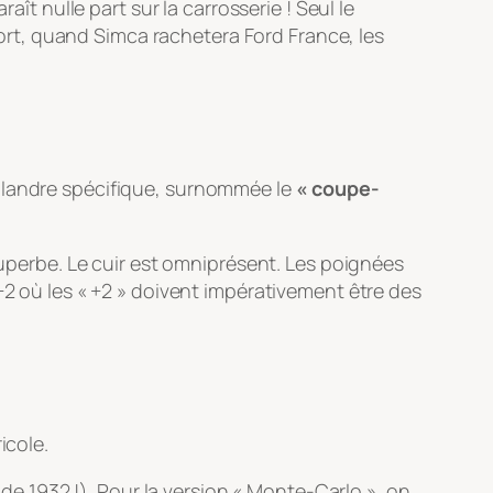
ît nulle part sur la carrosserie ! Seul le
 sort, quand Simca rachetera Ford France, les
calandre spécifique, surnommée le
« coupe-
uperbe. Le cuir est omniprésent. Les poignées
+2 où les « +2 » doivent impérativement être des
icole.
 1932 !). Pour la version « Monte-Carlo », on