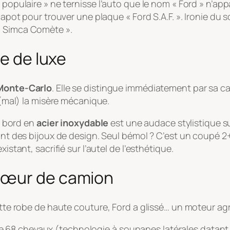
populaire » ne ternisse l’auto que le nom « Ford » n’appara
 capot pour trouver une plaque « Ford S.A.F. ». Ironie du
« Simca Comète ».
se de luxe
onte-Carlo
. Elle se distingue immédiatement par sa 
e (mal) la misère mécanique.
de bord en
acier inoxydable
est une audace stylistique s
sont des bijoux de design. Seul bémol ? C’est un coupé 2
istant, sacrifié sur l’autel de l’esthétique.
cœur de camion
ette robe de haute couture, Ford a glissé… un moteur agr
68 chevaux (technologie à soupapes latérales datant de