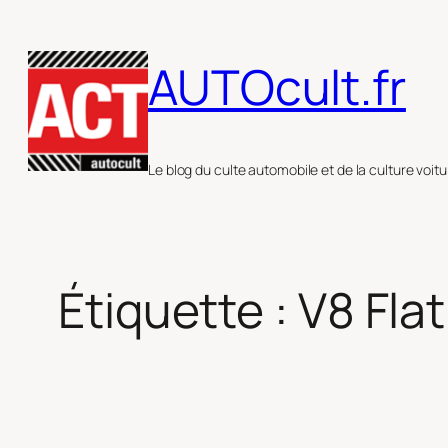
Aller
au
AUTOcult.fr
contenu
Le blog du culte automobile et de la culture voitu
Étiquette :
V8 Fla